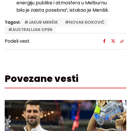
energiju publike i atmosfera u Melburnu
bila je zaista posebna“, istakao je Menšik.
Tagovi:
#
JAKUB MENŠIK
#
NOVAK ĐOKOVIĆ
#
AUSTRALIJAN OPEN
Podeli vest
Povezane vesti