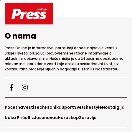
O nama
Press Online je informativni portal koji donosi najnovije vesti iz
Srbije i sveta, pružajući pravovremene i tačne informacije o
aktuelnim dešavanjima. Naša misija je da čitaocima obezbedimo
relevantne i pouzdane vesti koje oblikuju svakodnevni život, uz
kontinuirano praćenje ključnih događaja u zemlji i inostranstvu.
Početna
Vesti
Tech
Hronika
Sport
Svet
Lifestyle
Nostalgija
Naša Priča
Biz
Jasenovac
Horoskop
Zdravlje