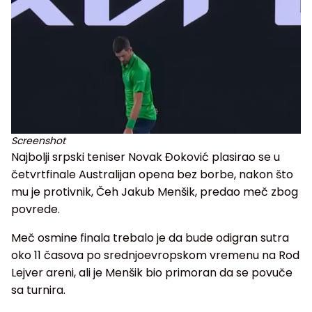
Screenshot
Najbolji srpski teniser Novak Đoković plasirao se u
četvrtfinale Australijan opena bez borbe, nakon što
mu je protivnik, Čeh Jakub Menšik, predao meč zbog
povrede.
Meč osmine finala trebalo je da bude odigran sutra
oko 11 časova po srednjoevropskom vremenu na Rod
Lejver areni, ali je Menšik bio primoran da se povuče
sa turnira.