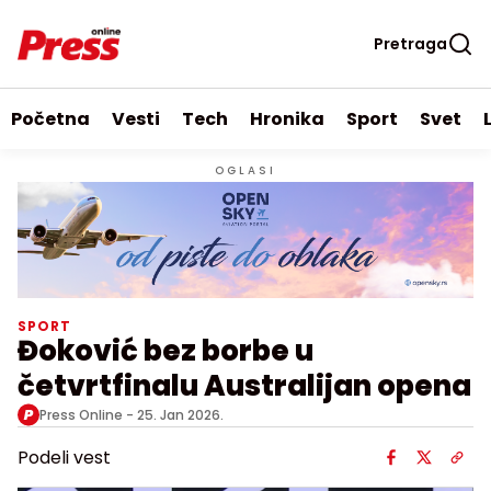
Pretraga
Početna
Vesti
Tech
Hronika
Sport
Svet
OGLASI
SPORT
Đoković bez borbe u
četvrtfinalu Australijan opena
Press Online -
25. Jan 2026.
Podeli vest