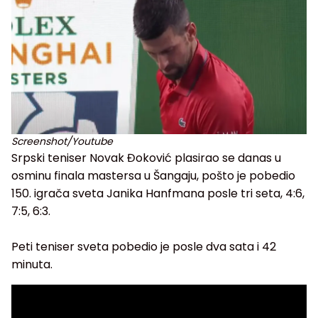
Screenshot/Youtube
Srpski teniser Novak Đoković plasirao se danas u
osminu finala mastersa u Šangaju, pošto je pobedio
150. igrača sveta Janika Hanfmana posle tri seta, 4:6,
7:5, 6:3.
Peti teniser sveta pobedio je posle dva sata i 42
minuta.