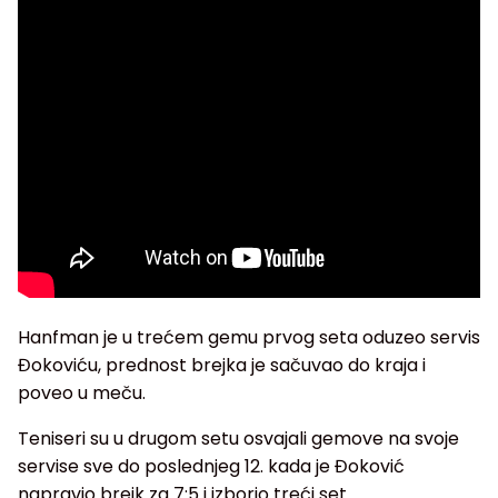
Hanfman je u trećem gemu prvog seta oduzeo servis
Đokoviću, prednost brejka je sačuvao do kraja i
poveo u meču.
Teniseri su u drugom setu osvajali gemove na svoje
servise sve do poslednjeg 12. kada je Đoković
napravio brejk za 7:5 i izborio treći set.