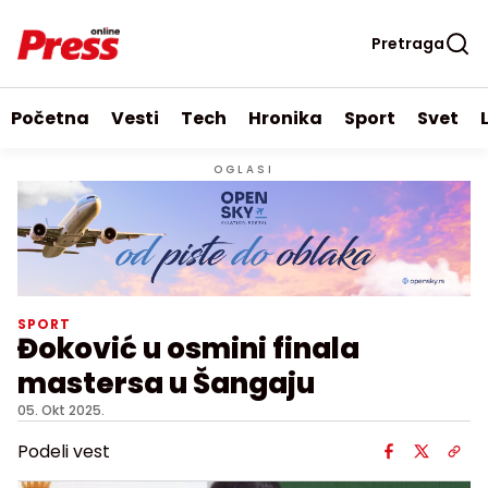
Pretraga
Početna
Vesti
Tech
Hronika
Sport
Svet
OGLASI
SPORT
Đoković u osmini finala
mastersa u Šangaju
05. Okt 2025.
Podeli vest