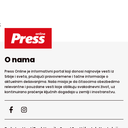
;
O nama
Press Online je informativni portal koji donosi najnovije vesti iz
Srbije i sveta, pružajući pravovremene i tačne informacije o
aktuelnim dešavanjima. Naša misija je da čitaocima obezbedimo
relevantne i pouzdane vesti koje oblikuju svakodnevni život, uz
kontinuirano praćenje ključnih događaja u zemlji i inostranstvu.