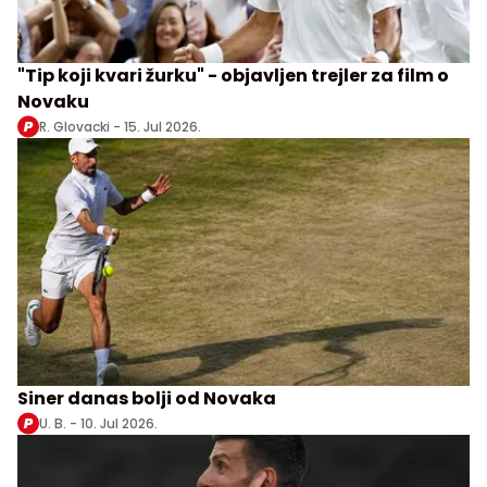
"Tip koji kvari žurku" - objavljen trejler za film o
Novaku
R. Glovacki -
15. Jul 2026.
Siner danas bolji od Novaka
U. B. -
10. Jul 2026.