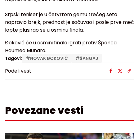
Srpski teniser je u četvrtom gemu trećeg seta
napravio brejk, prednost je sačuvao i posle prve meč
lopte plasirao se u osminu finala.
Đoković će u osmini finala igrati protiv Španca
Haumea Munara.
Tagovi:
#
NOVAK ĐOKOVIĆ
#
ŠANGAJ
Podeli vest
Povezane vesti