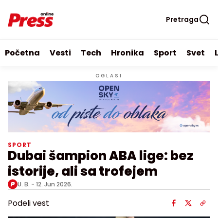
Pretraga
Početna
Vesti
Tech
Hronika
Sport
Svet
OGLASI
SPORT
Dubai šampion ABA lige: bez
istorije, ali sa trofejem
U. B. -
12. Jun 2026.
Podeli vest