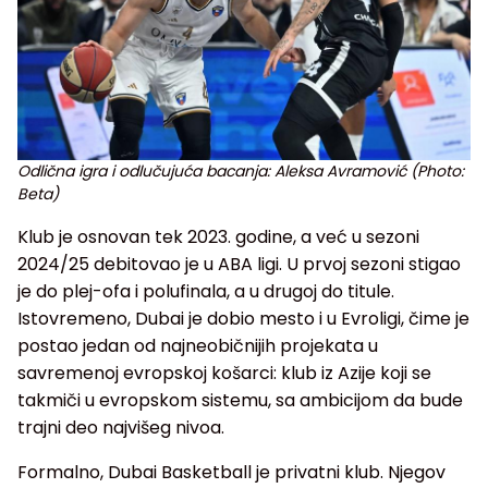
Odlična igra i odlučujuća bacanja: Aleksa Avramović (Photo:
Beta)
Klub je osnovan tek 2023. godine, a već u sezoni
2024/25 debitovao je u ABA ligi. U prvoj sezoni stigao
je do plej-ofa i polufinala, a u drugoj do titule.
Istovremeno, Dubai je dobio mesto i u Evroligi, čime je
postao jedan od najneobičnijih projekata u
savremenoj evropskoj košarci: klub iz Azije koji se
takmiči u evropskom sistemu, sa ambicijom da bude
trajni deo najvišeg nivoa.
Formalno, Dubai Basketball je privatni klub. Njegov