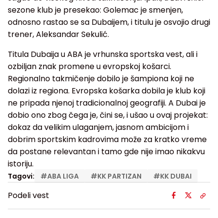
sezone klub je presekao: Golemac je smenjen,
odnosno rastao se sa Dubaijem, i titulu je osvojio drugi
trener, Aleksandar Sekulić.
Titula Dubaija u ABA je vrhunska sportska vest, ali i
ozbiljan znak promene u evropskoj košarci.
Regionalno takmičenje dobilo je šampiona koji ne
dolazi iz regiona. Evropska košarka dobila je klub koji
ne pripada njenoj tradicionalnoj geografiji. A Dubai je
dobio ono zbog čega je, čini se, i ušao u ovaj projekat:
dokaz da velikim ulaganjem, jasnom ambicijom i
dobrim sportskim kadrovima može za kratko vreme
da postane relevantan i tamo gde nije imao nikakvu
istoriju.
Tagovi:
#
ABA LIGA
#
KK PARTIZAN
#
KK DUBAI
Podeli vest