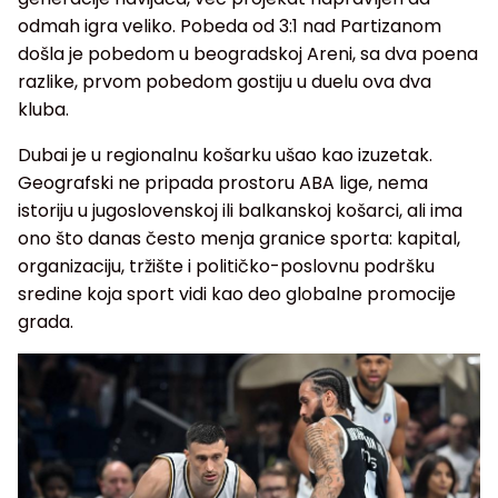
odmah igra veliko. Pobeda od 3:1 nad Partizanom
došla je pobedom u beogradskoj Areni, sa dva poena
razlike, prvom pobedom gostiju u duelu ova dva
kluba.
Dubai je u regionalnu košarku ušao kao izuzetak.
Geografski ne pripada prostoru ABA lige, nema
istoriju u jugoslovenskoj ili balkanskoj košarci, ali ima
ono što danas često menja granice sporta: kapital,
organizaciju, tržište i političko-poslovnu podršku
sredine koja sport vidi kao deo globalne promocije
grada.