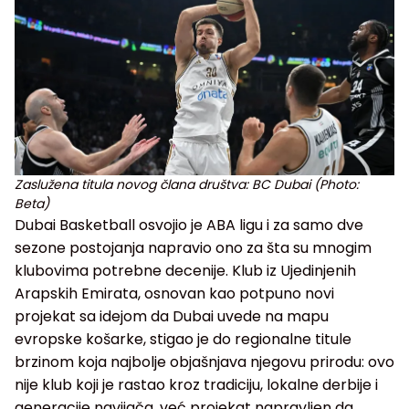
Zaslužena titula novog člana društva: BC Dubai (Photo:
Beta)
Dubai Basketball osvojio je ABA ligu i za samo dve
sezone postojanja napravio ono za šta su mnogim
klubovima potrebne decenije. Klub iz Ujedinjenih
Arapskih Emirata, osnovan kao potpuno novi
projekat sa idejom da Dubai uvede na mapu
evropske košarke, stigao je do regionalne titule
brzinom koja najbolje objašnjava njegovu prirodu: ovo
nije klub koji je rastao kroz tradiciju, lokalne derbije i
generacije navijača, već projekat napravljen da