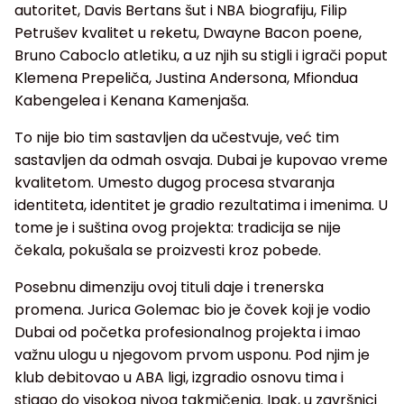
autoritet, Davis Bertans šut i NBA biografiju, Filip
Petrušev kvalitet u reketu, Dwayne Bacon poene,
Bruno Caboclo atletiku, a uz njih su stigli i igrači poput
Klemena Prepeliča, Justina Andersona, Mfiondua
Kabengelea i Kenana Kamenjaša.
To nije bio tim sastavljen da učestvuje, već tim
sastavljen da odmah osvaja. Dubai je kupovao vreme
kvalitetom. Umesto dugog procesa stvaranja
identiteta, identitet je gradio rezultatima i imenima. U
tome je i suština ovog projekta: tradicija se nije
čekala, pokušala se proizvesti kroz pobede.
Posebnu dimenziju ovoj tituli daje i trenerska
promena. Jurica Golemac bio je čovek koji je vodio
Dubai od početka profesionalnog projekta i imao
važnu ulogu u njegovom prvom usponu. Pod njim je
klub debitovao u ABA ligi, izgradio osnovu tima i
stigao do visokog nivoa takmičenja. Ipak, u završnici