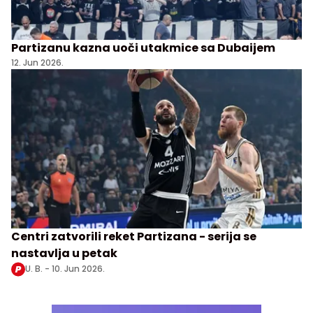
Partizanu kazna uoči utakmice sa Dubaijem
12. Jun 2026.
Centri zatvorili reket Partizana - serija se
nastavlja u petak
U. B. -
10. Jun 2026.