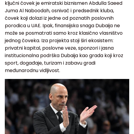
ključni čovek je emiratski biznismen Abdulla Saeed
Juma Al Naboodah, osnivač i predsednik kluba,
čovek koji dolazi iz jedne od poznatih poslovnih
porodica u UAE. Ipak, finansijska snaga Dubaija ne
može se posmatrati samo kroz klasično vlasništvo
jednog čoveka. Iza projekta stoji širi ekosistem:
privatni kapital, poslovne veze, sponzori i jasna
institucionalna podrška Dubaija kao grada koji kroz
sport, događaje, turizam i zabavu gradi
međunarodnu vidljivost.