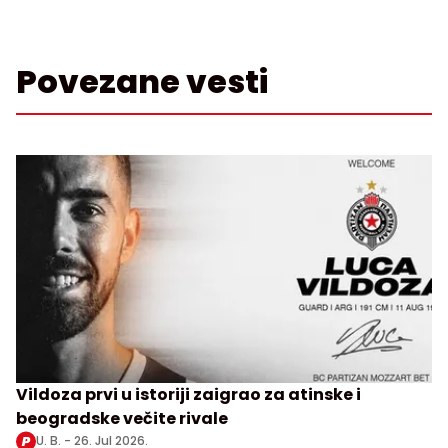
Povezane vesti
Vildoza prvi u istoriji zaigrao za atinske i
beogradske večite rivale
U. B. -
26. Jul 2026.