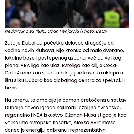
Nedovoljno za titulu: Đoan Penjaroja (Photo: Beta)
Zato je Dubai od početka delovao drugačije od
većine novih klubova. Nije krenuo od male dvorane,
lokalne baze i postepenog uspona, već od velikog
plana: ABA liga kao ulaz, Evroliga kao cilj, a Coca-
Cola Arena kao scena na kojoj se košarka uklapa u
širu sliku Dubaija kao globalnog centra za spektakl i
biznis.
Na terenu, ta ambicija je odmah pretočena u sastav.
Dubai je doveo igrače koji imaju ozbiljno evropsko,
regionalno i NBA iskustvo. Džanan Musa stigao je kao
veliko ime evropske košarke, Aleksa Avramović
doneo je energiju, odbranu i reprezentativni