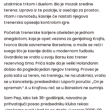
utakmice trkom i duelom. Bio je mozak sredine
terena. Upravo iz te pozicije, iz osećaja za prostor,
ritam i ravnotežu, kasnije će nastati njegova
trenerska opsesija kontrolom igre.
Početak trenerske karijere obeležen je jednom
anegdotom, koja je opet vezana za genijalnog Krojfa,
tvorca škole savremene Barselone, a može se reći i
svega što je kasnije došlo u modernom fudbalu.
Gvardiola se vratio u svoju Barsu kao trener
rezervnog tima. Priča kaže da je veliki Holanđanin
došao da pogleda jedan njegov trening. Proveo je
pola sata uz teren, na treningu, ne na utakmici, vratio
se u kancelariju predsednika i Laporti poručio: „On je
spreman.“ A u Krojfovu reč se u Barseloni ne sumnja.
Sam Pep, iako tek 36-godišnjak, navodno je
prihvatajući posao predsedniku kluba rekao: