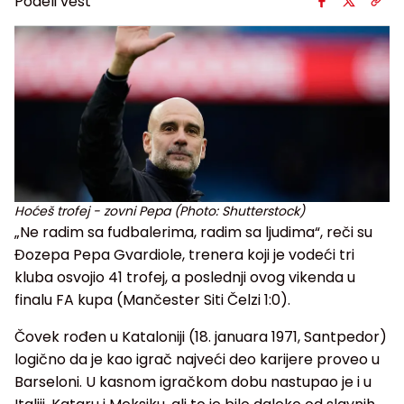
Podeli vest
Hoćeš trofej - zovni Pepa (Photo: Shutterstock)
„Ne radim sa fudbalerima, radim sa ljudima“, reči su
Đozepa Pepa Gvardiole, trenera koji je vodeći tri
kluba osvojio 41 trofej, a poslednji ovog vikenda u
finalu FA kupa (Mančester Siti Čelzi 1:0).
Čovek rođen u Kataloniji (18. januara 1971, Santpedor)
logično da je kao igrač najveći deo karijere proveo u
Barseloni. U kasnom igračkom dobu nastupao je i u