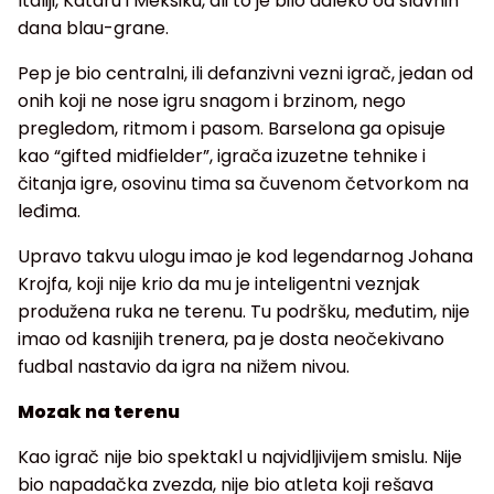
Italiji, Kataru i Meksiku, ali to je bilo daleko od slavnih
dana blau-grane.
Pep je bio centralni, ili defanzivni vezni igrač, jedan od
onih koji ne nose igru snagom i brzinom, nego
pregledom, ritmom i pasom. Barselona ga opisuje
kao “gifted midfielder”, igrača izuzetne tehnike i
čitanja igre, osovinu tima sa čuvenom četvorkom na
leđima.
Upravo takvu ulogu imao je kod legendarnog Johana
Krojfa, koji nije krio da mu je inteligentni veznjak
produžena ruka ne terenu. Tu podršku, međutim, nije
imao od kasnijih trenera, pa je dosta neočekivano
fudbal nastavio da igra na nižem nivou.
Mozak na terenu
Kao igrač nije bio spektakl u najvidljivijem smislu. Nije
bio napadačka zvezda, nije bio atleta koji rešava