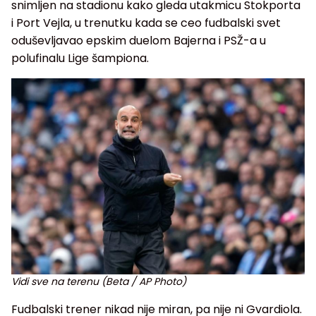
snimljen na stadionu kako gleda utakmicu Stokporta
i Port Vejla, u trenutku kada se ceo fudbalski svet
oduševljavao epskim duelom Bajerna i PSŽ-a u
polufinalu Lige šampiona.
Vidi sve na terenu (Beta / AP Photo)
Fudbalski trener nikad nije miran, pa nije ni Gvardiola.