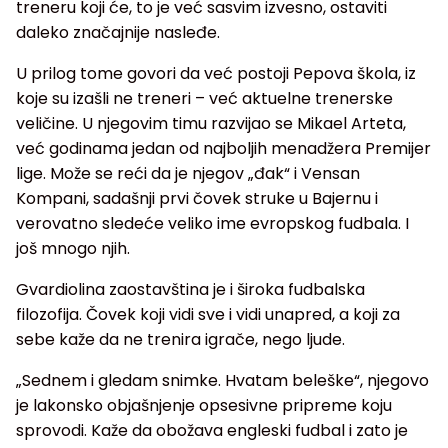
treneru koji će, to je već sasvim izvesno, ostaviti
daleko značajnije nasleđe.
U prilog tome govori da već postoji Pepova škola, iz
koje su izašli ne treneri – već aktuelne trenerske
veličine. U njegovim timu razvijao se Mikael Arteta,
već godinama jedan od najboljih menadžera Premijer
lige. Može se reći da je njegov „đak“ i Vensan
Kompani, sadašnji prvi čovek struke u Bajernu i
verovatno sledeće veliko ime evropskog fudbala. I
još mnogo njih.
Gvardiolina zaostavština je i široka fudbalska
filozofija. Čovek koji vidi sve i vidi unapred, a koji za
sebe kaže da ne trenira igrače, nego ljude.
„Sednem i gledam snimke. Hvatam beleške“, njegovo
je lakonsko objašnjenje opsesivne pripreme koju
sprovodi. Kaže da obožava engleski fudbal i zato je