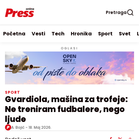
Pretraga
Početna
Vesti
Tech
Hronika
Sport
Svet
OGLASI
SPORT
Gvardiola, mašina za trofeje:
Ne treniram fudbalere, nego
ljude
A. Bojić -
18. Maj 2026.