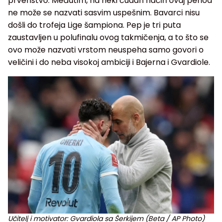
prvenstvo. Međutim, na neki čudan način ovaj period
ne može se nazvati sasvim uspešnim. Bavarci nisu
došli do trofeja Lige šampiona. Pep je tri puta
zaustavljen u polufinalu ovog takmičenja, a to što se
ovo može nazvati vrstom neuspeha samo govori o
veličini i do neba visokoj ambiciji i Bajerna i Gvardiole.
Učitelj i motivator: Gvardiola sa Šerkijem (Beta / AP Photo)