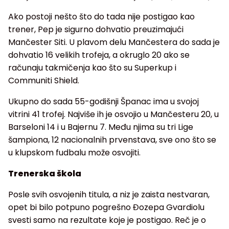
Ako postoji nešto što do tada nije postigao kao
trener, Pep je sigurno dohvatio preuzimajući
Mančester Siti. U plavom delu Mančestera do sada je
dohvatio 16 velikih trofeja, a okruglo 20 ako se
računaju takmičenja kao što su Superkup i
Communiti Shield.
Ukupno do sada 55-godišnji Španac ima u svojoj
vitrini 41 trofej. Najviše ih je osvojio u Mančesteru 20, u
Barseloni 14 i u Bajernu 7. Među njima su tri Lige
šampiona, 12 nacionalnih prvenstava, sve ono što se
u klupskom fudbalu može osvojiti.
Trenerska škola
Posle svih osvojenih titula, a niz je zaista nestvaran,
opet bi bilo potpuno pogrešno Đozepa Gvardiolu
svesti samo na rezultate koje je postigao. Reč je o