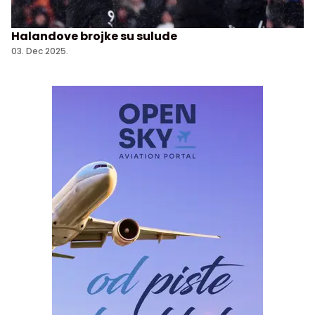
Halandove brojke su sulude
03. Dec 2025.