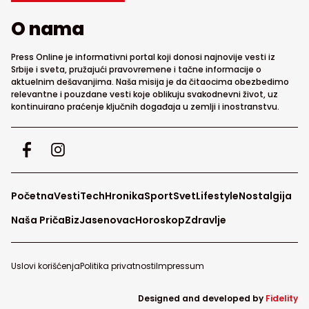
O nama
Press Online je informativni portal koji donosi najnovije vesti iz
Srbije i sveta, pružajući pravovremene i tačne informacije o
aktuelnim dešavanjima. Naša misija je da čitaocima obezbedimo
relevantne i pouzdane vesti koje oblikuju svakodnevni život, uz
kontinuirano praćenje ključnih događaja u zemlji i inostranstvu.
Početna
Vesti
Tech
Hronika
Sport
Svet
Lifestyle
Nostalgija
Naša Priča
Biz
Jasenovac
Horoskop
Zdravlje
Uslovi korišćenja
Politika privatnosti
Impressum
Designed and developed by
Fidelity