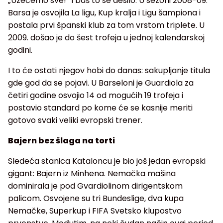
„Uzećemo sve!“ I baš to se desilo. U sezoni 2008-09.
Barsa je osvojila La ligu, Kup kralja i Ligu šampiona i
postala prvi španski klub za tom vrstom triplete. U
2009. došao je do šest trofeja u jednoj kalendarskoj
godini.
I to će ostati njegov hobi do danas: sakupljanje titula
gde god da se pojavi. U Barseloni je Guardiola za
četiri godine osvojio 14 od mogućih 19 trofeja i
postavio standard po kome će se kasnije meriti
gotovo svaki veliki evropski trener.
Bajern bez šlaga na torti
Sledeća stanica Kataloncu je bio još jedan evropski
gigant: Bajern iz Minhena. Nemačka mašina
dominirala je pod Gvardiolinom dirigentskom
palicom. Osvojene su tri Bundeslige, dva kupa
Nemačke, Superkup i FIFA Svetsko klupostvo