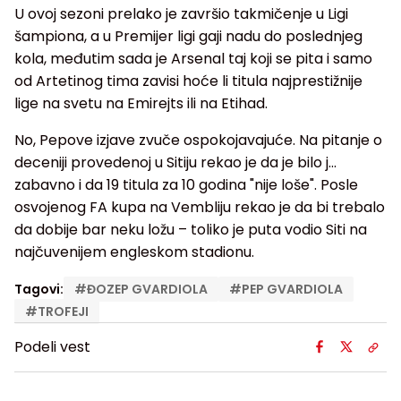
U ovoj sezoni prelako je završio takmičenje u Ligi
šampiona, a u Premijer ligi gaji nadu do poslednjeg
kola, međutim sada je Arsenal taj koji se pita i samo
od Artetinog tima zavisi hoće li titula najprestižnije
lige na svetu na Emirejts ili na Etihad.
No, Pepove izjave zvuče ospokojavajuće. Na pitanje o
deceniji provedenoj u Sitiju rekao je da je bilo j...
zabavno i da 19 titula za 10 godina "nije loše". Posle
osvojenog FA kupa na Vembliju rekao je da bi trebalo
da dobije bar neku ložu – toliko je puta vodio Siti na
najčuvenijem engleskom stadionu.
Tagovi:
#
ĐOZEP GVARDIOLA
#
PEP GVARDIOLA
#
TROFEJI
Podeli vest