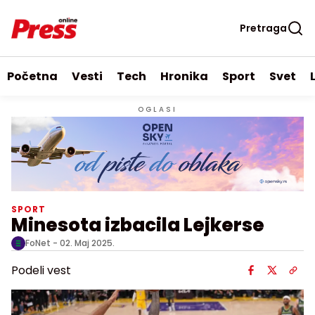
Pretraga
Početna
Vesti
Tech
Hronika
Sport
Svet
OGLASI
SPORT
Minesota izbacila Lejkerse
FoNet -
02. Maj 2025.
Podeli vest