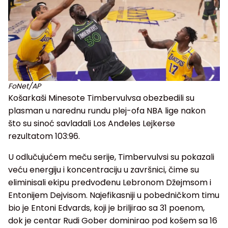
FoNet/AP
Košarkaši Minesote Timbervulvsa obezbedili su
plasman u narednu rundu plej-ofa NBA lige nakon
što su sinoć savladali Los Anđeles Lejkerse
rezultatom 103:96.
U odlučujućem meču serije, Timbervulvsi su pokazali
veću energiju i koncentraciju u završnici, čime su
eliminisali ekipu predvođenu Lebronom Džejmsom i
Entonijem Dejvisom. Najefikasniji u pobedničkom timu
bio je Entoni Edvards, koji je briljirao sa 31 poenom,
dok je centar Rudi Gober dominirao pod košem sa 16