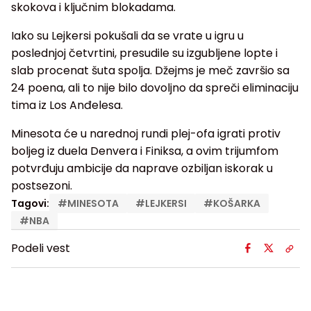
skokova i ključnim blokadama.
Iako su Lejkersi pokušali da se vrate u igru u
poslednjoj četvrtini, presudile su izgubljene lopte i
slab procenat šuta spolja. Džejms je meč završio sa
24 poena, ali to nije bilo dovoljno da spreči eliminaciju
tima iz Los Anđelesa.
Minesota će u narednoj rundi plej-ofa igrati protiv
boljeg iz duela Denvera i Finiksa, a ovim trijumfom
potvrđuju ambicije da naprave ozbiljan iskorak u
postsezoni.
Tagovi:
#
MINESOTA
#
LEJKERSI
#
KOŠARKA
#
NBA
Podeli vest