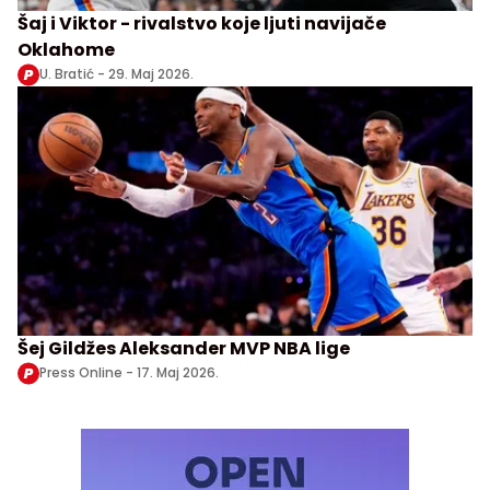
Šaj i Viktor - rivalstvo koje ljuti navijače
Oklahome
U. Bratić -
29. Maj 2026.
Šej Gildžes Aleksander MVP NBA lige
Press Online -
17. Maj 2026.