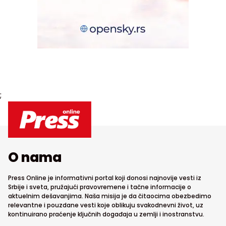
;
O nama
Press Online je informativni portal koji donosi najnovije vesti iz
Srbije i sveta, pružajući pravovremene i tačne informacije o
aktuelnim dešavanjima. Naša misija je da čitaocima obezbedimo
relevantne i pouzdane vesti koje oblikuju svakodnevni život, uz
kontinuirano praćenje ključnih događaja u zemlji i inostranstvu.