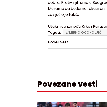
dobro. Protiv njih smo u Beogra
Moramo da budemo fokusirani m
zaključio je Lakić.
Utakmica između Krke i Partizana
Tagovi:
#
MIRKO OCOKOLJIĆ
Podeli vest
Povezane vesti