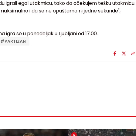
du igrali egal utakmicu, tako da očekujem tešku utakmicu.
aksimalno i da se ne opuštamo ni jedne sekunde",
 igra se u ponedeljak u Ljubljani od 17.00.
#
PARTIZAN