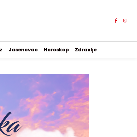
z
Jasenovac
Horoskop
Zdravlje