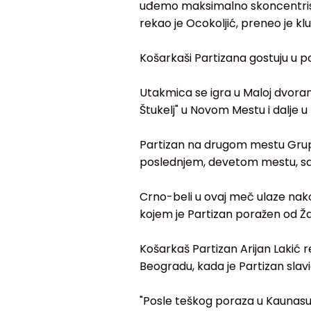
uđemo maksimalno skoncentrisa
rekao je Ocokoljić, preneo je klup
Košarkaši Partizana gostuju u po
Utakmica se igra u Maloj dvorani 
Štukelj" u Novom Mestu i dalje 
Partizan na drugom mestu Grup
poslednjem, devetom mestu, sa
Crno-beli u ovaj meč ulaze nakon
kojem je Partizan poražen od Žal
Košarkaš Partizan Arijan Lakić r
Beogradu, kada je Partizan slavi
"Posle teškog poraza u Kaunasu, 