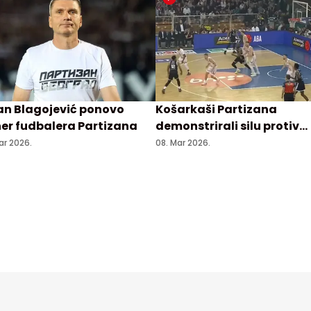
an Blagojević ponovo
Košarkaši Partizana
ner fudbalera Partizana
demonstrirali silu protiv
Bosne u Sarajevu
ar 2026.
08. Mar 2026.