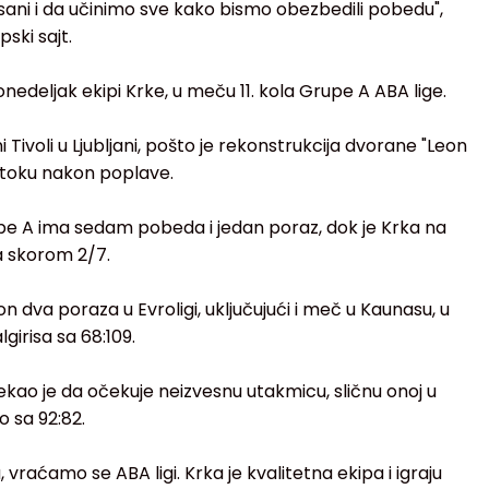
ni i da učinimo sve kako bismo obezbedili pobedu",
ski sajt.
nedeljak ekipi Krke, u meču 11. kola Grupe A ABA lige.
Tivoli u Ljubljani, pošto je rekonstrukcija dvorane "Leon
u toku nakon poplave.
e A ima sedam pobeda i jedan poraz, dok je Krka na
 skorom 2/7.
 dva poraza u Evroligi, uključujući i meč u Kaunasu, u
girisa sa 68:109.
ekao je da očekuje neizvesnu utakmicu, sličnu onoj u
o sa 92:82.
vraćamo se ABA ligi. Krka je kvalitetna ekipa i igraju