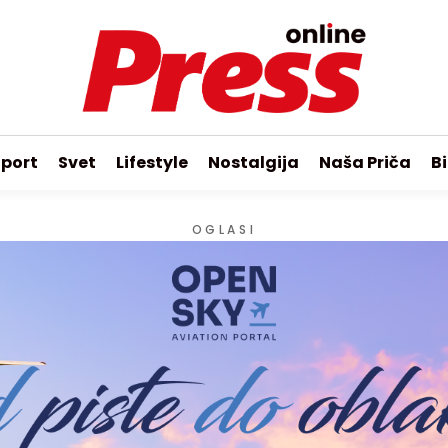
port
Svet
Lifestyle
Nostalgija
Naša Priča
Bi
OGLASI