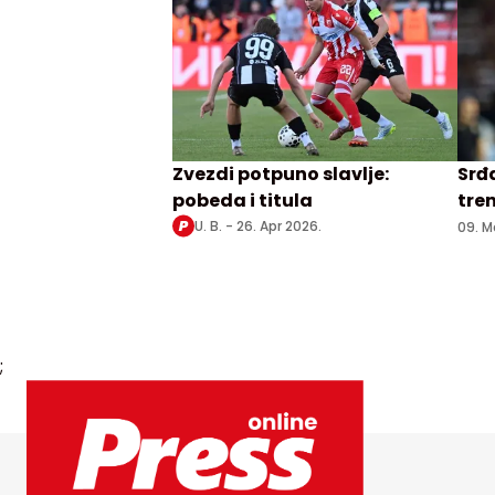
Zvezdi potpuno slavlje:
Srđ
pobeda i titula
tre
U. B. -
26. Apr 2026.
09. M
;