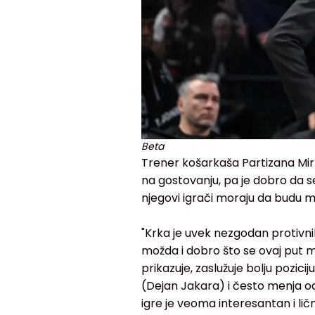
Beta
Trener košarkaša Partizana Mirk
na gostovanju, pa je dobro da s
njegovi igrači moraju da budu m
"Krka je uvek nezgodan protivnik
možda i dobro što se ovaj put meč
prikazuje, zaslužuje bolju pozici
(Dejan Jakara) i često menja od
igre je veoma interesantan i l