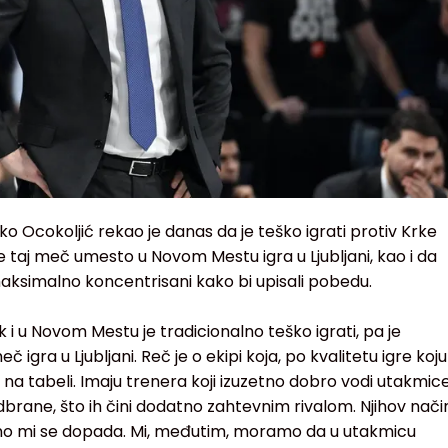
o Ocokoljić rekao je danas da je teško igrati protiv Krke
e taj meč umesto u Novom Mestu igra u Ljubljani, kao i da
aksimalno koncentrisani kako bi upisali pobedu.
 i u Novom Mestu je tradicionalno teško igrati, pa je
 igra u Ljubljani. Reč je o ekipi koja, po kvalitetu igre koju
ju na tabeli. Imaju trenera koji izuzetno dobro vodi utakmic
brane, što ih čini dodatno zahtevnim rivalom. Njihov nači
ično mi se dopada. Mi, međutim, moramo da u utakmicu