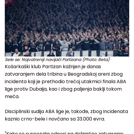
Sele se: Najvatreniji navijači Partizana (Photo: Beta)
Košarkaški klub Partizan kažnjen je danas
zatvaranjem dela tribina u Beogradskoj areni zbog
incidenta koji je prethodio trećoj utakmici finala ABA
lige protiv Dubaija, kao i zbog paljenja baklji tokom
meča.
Disciplinski sudija ABA lige je, takođe, zbog incidenata
kaznio crno-bele i novčano sa 33.000 evra.
"Kako se suspenzija odnosi na delimično zatvaranje