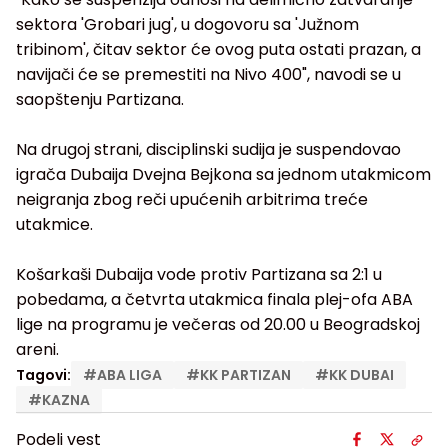
sektora 'Grobari jug', u dogovoru sa 'Južnom
tribinom', čitav sektor će ovog puta ostati prazan, a
navijači će se premestiti na Nivo 400", navodi se u
saopštenju Partizana.
Na drugoj strani, disciplinski sudija je suspendovao
igrača Dubaija Dvejna Bejkona sa jednom utakmicom
neigranja zbog reči upućenih arbitrima treće
utakmice.
Košarkaši Dubaija vode protiv Partizana sa 2:1 u
pobedama, a četvrta utakmica finala plej-ofa ABA
lige na programu je večeras od 20.00 u Beogradskoj
areni.
Tagovi:
#
ABA LIGA
#
KK PARTIZAN
#
KK DUBAI
#
KAZNA
Podeli vest