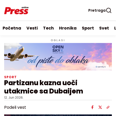
Pretraga
Početna
Vesti
Tech
Hronika
Sport
Svet
OGLASI
SPORT
Partizanu kazna uoči
utakmice sa Dubaijem
12. Jun 2026.
Podeli vest