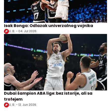
Isak Bonga: Odlazak univerzalnog vojnika
U. B. -
04. Jul 2026.
Dubai šampion ABA lige: bez istorije, ali sa
trofejem
U. B. -
12. Jun 2026.