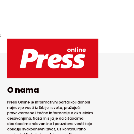
;
O nama
Press Online je informativni portal koji donosi
najnovije vesti iz Srbije i sveta, pružajući
pravovremene i tačne informacije o aktuelnim
dešavanjima. Naša misija je da čitaocima
obezbedimo relevantne i pouzdane vesti koje
oblikuju svakodnevni život, uz kontinuirano