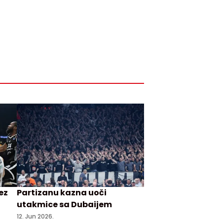
ez
Partizanu kazna uoči
utakmice sa Dubaijem
12. Jun 2026.