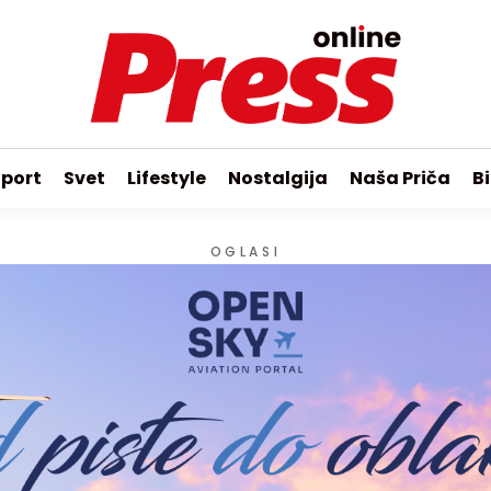
port
Svet
Lifestyle
Nostalgija
Naša Priča
Bi
OGLASI