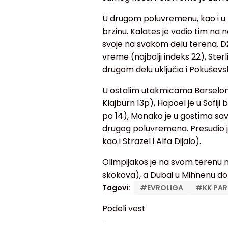
U drugom poluvremenu, kao i u p
brzinu. Kalates je vodio tim na n
svoje na svakom delu terena. Dž
vreme (najbolji indeks 22), Ster
drugom delu uključio i Pokuševsk
U ostalim utakmicama Barselona 
Klajburn 13p), Hapoel je u Sofiji b
po 14), Monako je u gostima sa
drugog poluvremena. Presudio j
kao i Strazel i Alfa Dijalo).
Olimpijakos je na svom terenu 
skokova), a Dubai u Mihnenu dom
Tagovi:
#
EVROLIGA
#
KK PAR
Podeli vest