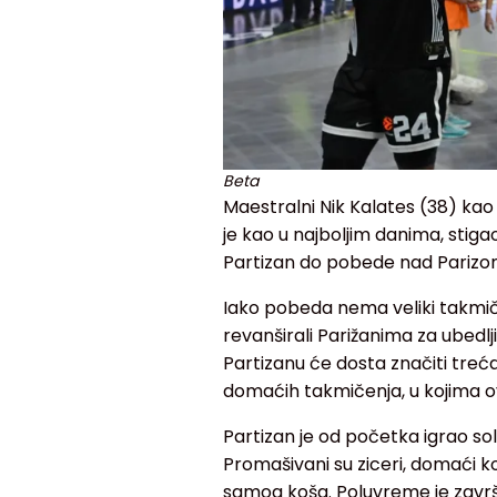
Beta
Maestralni Nik Kalates (38) kao 
je kao u najboljim danima, stiga
Partizan do pobede nad Parizom
Iako pobeda nema veliki takmiča
revanširali Parižanima za ubedlj
Partizanu će dosta značiti tre
domaćih takmičenja, u kojima ov
Partizan je od početka igrao sol
Promašivani su ziceri, domaći k
samog koša. Poluvreme je zavr