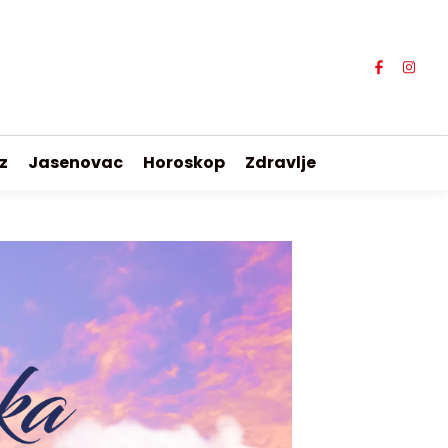
z
Jasenovac
Horoskop
Zdravlje