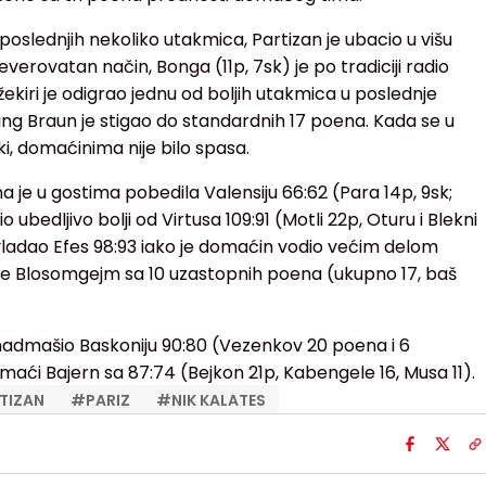
oslednjih nekoliko utakmica, Partizan je ubacio u višu
everovatan način, Bonga (11p, 7sk) je po tradiciji radio
ekiri je odigrao jednu od boljih utakmica u poslednje
ling Braun je stigao do standardnih 17 poena. Kada se u
i, domaćinima nije bilo spasa.
je u gostima pobedila Valensiju 66:62 (Para 14p, 9sk;
io ubedljivo bolji od Virtusa 109:91 (Motli 22p, Oturu i Blekni
vladao Efes 98:93 iako je domaćin vodio većim delom
e Blosomgejm sa 10 uzastopnih poena (ukupno 17, baš
nadmašio Baskoniju 90:80 (Vezenkov 20 poena i 6
aći Bajern sa 87:74 (Bejkon 21p, Kabengele 16, Musa 11).
TIZAN
#
PARIZ
#
NIK KALATES