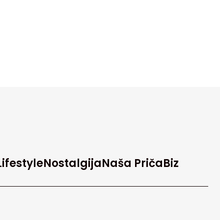
Lifestyle
Nostalgija
Naša Priča
Biz