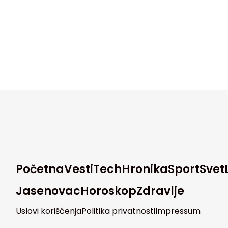
Početna
Vesti
Tech
Hronika
Sport
Svet
Jasenovac
Horoskop
Zdravlje
Uslovi korišćenja
Politika privatnosti
Impressum