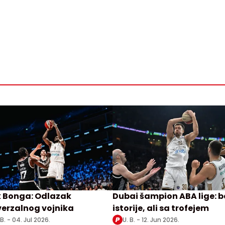
k Bonga: Odlazak
Dubai šampion ABA lige: b
verzalnog vojnika
istorije, ali sa trofejem
 B. -
04. Jul 2026.
U. B. -
12. Jun 2026.