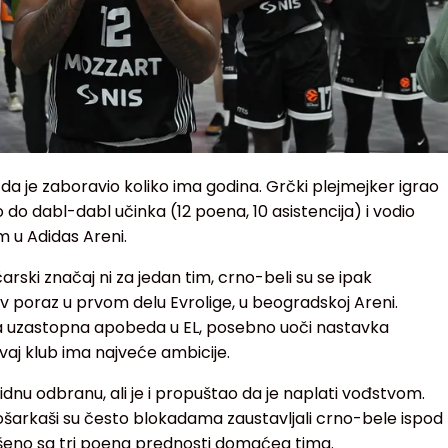
da je zaboravio koliko ima godina. Grčki plejmejker igrao
o do dabl-dabl učinka (12 poena, 10 asistencija) i vodio
 u Adidas Areni.
rski značaj ni za jedan tim, crno-beli su se ipak
iv poraz u prvom delu Evrolige, u beogradskoj Areni.
ća uzastopna apobeda u EL, posebno uoči nastavka
aj klub ima najveće ambicije.
idnu odbranu, ali je i propuštao da je naplati vođstvom.
ošarkaši su često blokadama zaustavljali crno-bele ispod
šeno sa tri poena prednosti domaćeg tima.