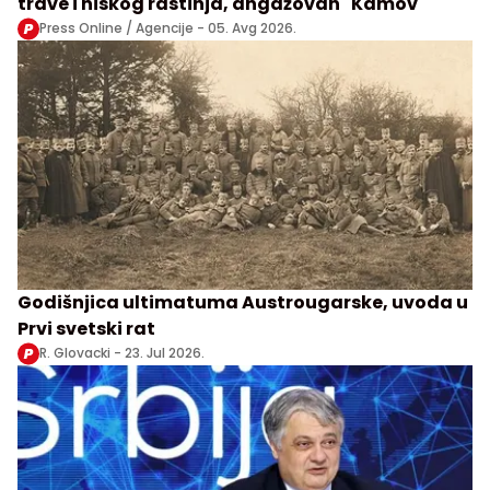
trave i niskog rastinja, angažovan "Kamov"
Press Online / Agencije -
05. Avg 2026.
Godišnjica ultimatuma Austrougarske, uvoda u
Prvi svetski rat
R. Glovacki -
23. Jul 2026.