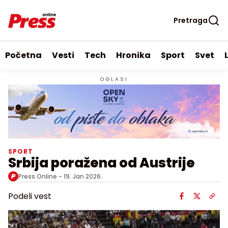
Pretraga
Početna
Vesti
Tech
Hronika
Sport
Svet
OGLASI
SPORT
Srbija poražena od Austrije
Press Online -
19. Jan 2026.
Podeli vest