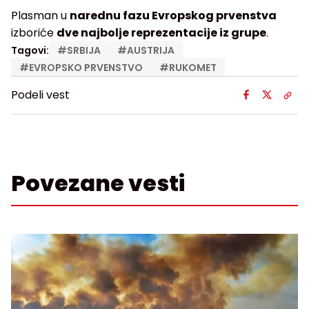
Plasman u
narednu fazu Evropskog prvenstva
izboriće
dve najbolje reprezentacije iz grupe
.
Tagovi:
#
SRBIJA
#
AUSTRIJA
#
EVROPSKO PRVENSTVO
#
RUKOMET
Podeli vest
Povezane vesti