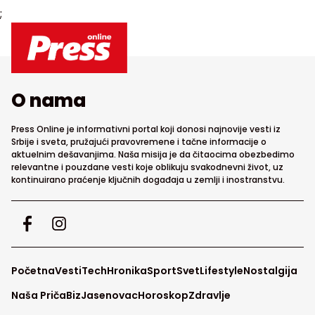
;
O nama
Press Online je informativni portal koji donosi najnovije vesti iz
Srbije i sveta, pružajući pravovremene i tačne informacije o
aktuelnim dešavanjima. Naša misija je da čitaocima obezbedimo
relevantne i pouzdane vesti koje oblikuju svakodnevni život, uz
kontinuirano praćenje ključnih događaja u zemlji i inostranstvu.
Početna
Vesti
Tech
Hronika
Sport
Svet
Lifestyle
Nostalgija
Naša Priča
Biz
Jasenovac
Horoskop
Zdravlje