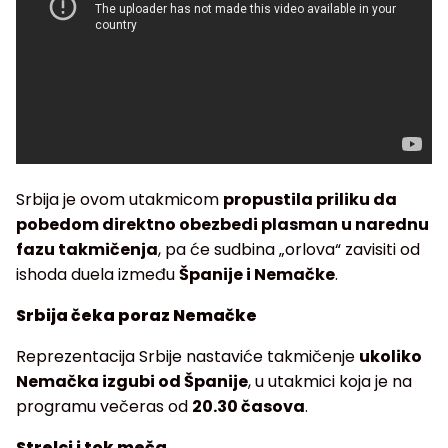
Srbija je ovom utakmicom
propustila priliku da
pobedom direktno obezbedi plasman u narednu
fazu takmičenja
, pa će sudbina „orlova“ zavisiti od
ishoda duela između
Španije i Nemačke
.
Srbija čeka poraz Nemačke
Reprezentacija Srbije nastaviće takmičenje
ukoliko
Nemačka izgubi od Španije
, u utakmici koja je na
programu večeras od
20.30 časova
.
Strelci i tok meča