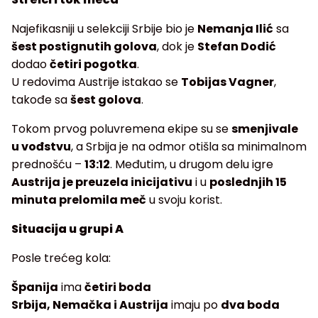
Najefikasniji u selekciji Srbije bio je
Nemanja Ilić
sa
šest postignutih golova
, dok je
Stefan Dodić
dodao
četiri pogotka
.
U redovima Austrije istakao se
Tobijas Vagner
,
takođe sa
šest golova
.
Tokom prvog poluvremena ekipe su se
smenjivale
u vođstvu
, a Srbija je na odmor otišla sa minimalnom
prednošću –
13:12
. Međutim, u drugom delu igre
Austrija je preuzela inicijativu
i u
poslednjih 15
minuta prelomila meč
u svoju korist.
Situacija u grupi A
Posle trećeg kola:
Španija
ima
četiri boda
Srbija, Nemačka i Austrija
imaju po
dva boda