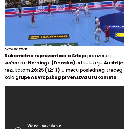
Screenshot
Rukometna reprezentacija Srbije
poražena je
večeras u
Herningu (Danska)
od selekcije
Austrije
rezultatom
26:25 (12:13)
, u meču poslednjeg, trećeg
kola
grupe A Evropskog prvenstva u rukometu
.