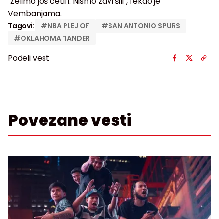
"Želimo još četiri. Nismo završili", rekao je
Vembanjama.
Tagovi:
#
NBA PLEJ OF
#
SAN ANTONIO SPURS
#
OKLAHOMA TANDER
Podeli vest
Povezane vesti