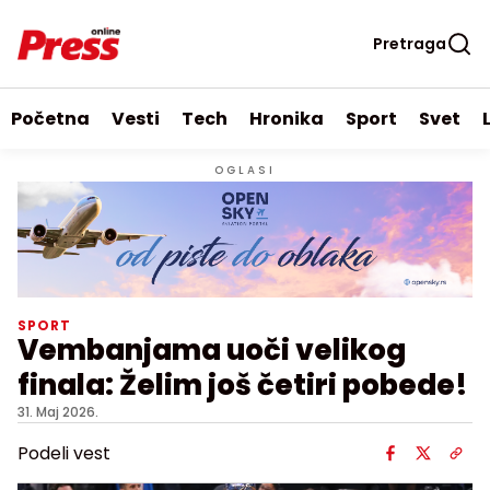
Pretraga
Početna
Vesti
Tech
Hronika
Sport
Svet
OGLASI
SPORT
Vembanjama uoči velikog
finala: Želim još četiri pobede!
31. Maj 2026.
Podeli vest