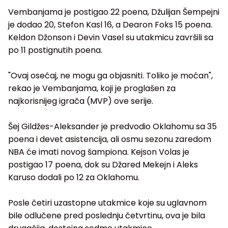
Vembanjama je postigao 22 poena, Džulijan Šempejni
je dodao 20, Stefon Kasl 16, a Dearon Foks 15 poena.
Keldon Džonson i Devin Vasel su utakmicu završili sa
po 11 postignutih poena.
"Ovaj osećaj, ne mogu ga objasniti. Toliko je moćan",
rekao je Vembanjama, koji je proglašen za
najkorisnijeg igrača (MVP) ove serije.
Šej Gildžes-Aleksander je predvodio Oklahomu sa 35
poena i devet asistencija, ali osmu sezonu zaredom
NBA će imati novog šampiona. Kejson Volas je
postigao 17 poena, dok su Džared Mekejn i Aleks
Karuso dodali po 12 za Oklahomu.
Posle četiri uzastopne utakmice koje su uglavnom
bile odlučene pred poslednju četvrtinu, ova je bila