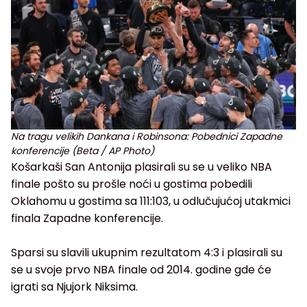
Na tragu velikih Dankana i Robinsona: Pobednici Zapadne
konferencije (Beta / AP Photo)
Košarkaši San Antonija plasirali su se u veliko NBA
finale pošto su prošle noći u gostima pobedili
Oklahomu u gostima sa 111:103, u odlučujućoj utakmici
finala Zapadne konferencije.
Sparsi su slavili ukupnim rezultatom 4:3 i plasirali su
se u svoje prvo NBA finale od 2014. godine gde će
igrati sa Njujork Niksima.