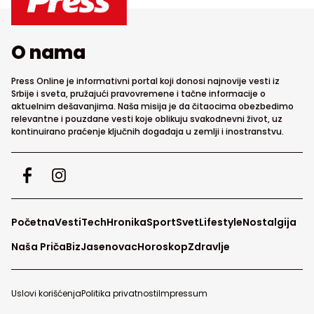
O nama
Press Online je informativni portal koji donosi najnovije vesti iz
Srbije i sveta, pružajući pravovremene i tačne informacije o
aktuelnim dešavanjima. Naša misija je da čitaocima obezbedimo
relevantne i pouzdane vesti koje oblikuju svakodnevni život, uz
kontinuirano praćenje ključnih događaja u zemlji i inostranstvu.
Početna
Vesti
Tech
Hronika
Sport
Svet
Lifestyle
Nostalgija
Naša Priča
Biz
Jasenovac
Horoskop
Zdravlje
Uslovi korišćenja
Politika privatnosti
Impressum