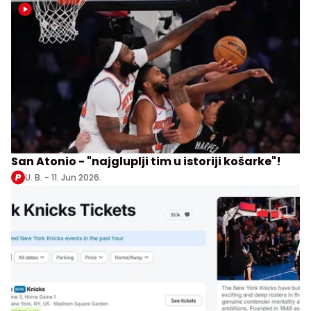
San Atonio - "najgluplji tim u istoriji košarke"!
U. B. -
11. Jun 2026.