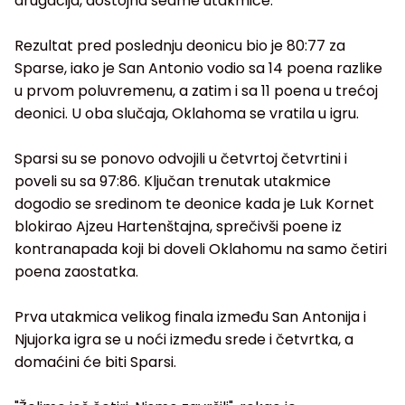
drugačija, dostojna sedme utakmice.
Rezultat pred poslednju deonicu bio je 80:77 za
Sparse, iako je San Antonio vodio sa 14 poena razlike
u prvom poluvremenu, a zatim i sa 11 poena u trećoj
deonici. U oba slučaja, Oklahoma se vratila u igru.
Sparsi su se ponovo odvojili u četvrtoj četvrtini i
poveli su sa 97:86. Ključan trenutak utakmice
dogodio se sredinom te deonice kada je Luk Kornet
blokirao Ajzeu Hartenštajna, sprečivši poene iz
kontranapada koji bi doveli Oklahomu na samo četiri
poena zaostatka.
Prva utakmica velikog finala između San Antonija i
Njujorka igra se u noći između srede i četvrtka, a
domaćini će biti Sparsi.