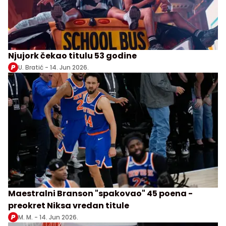
Njujork čekao titulu 53 godine
U. Bratić -
14. Jun 2026.
Maestralni Branson "spakovao" 45 poena -
preokret Niksa vredan titule
M. M. -
14. Jun 2026.