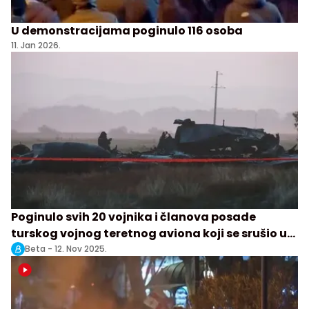
U demonstracijama poginulo 116 osoba
11. Jan 2026.
Poginulo svih 20 vojnika i članova posade
turskog vojnog teretnog aviona koji se srušio u
Gruziji
Beta -
12. Nov 2025.