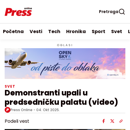
Pretraga
Početna
Vesti
Tech
Hronika
Sport
Svet
OGLASI
SVET
Demonstranti upali u
predsedničku palatu (video)
Press Online -
04. Okt 2025.
Podeli vest