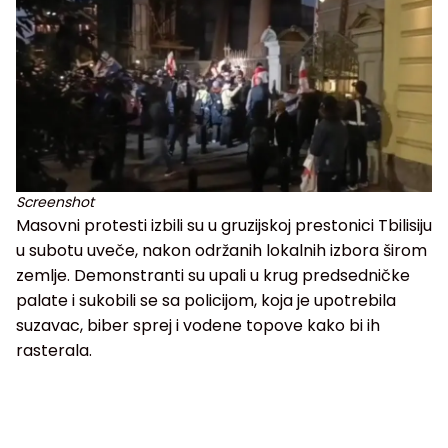
Screenshot
Masovni protesti izbili su u gruzijskoj prestonici Tbilisiju
u subotu uveče, nakon održanih lokalnih izbora širom
zemlje. Demonstranti su upali u krug predsedničke
palate i sukobili se sa policijom, koja je upotrebila
suzavac, biber sprej i vodene topove kako bi ih
rasterala.