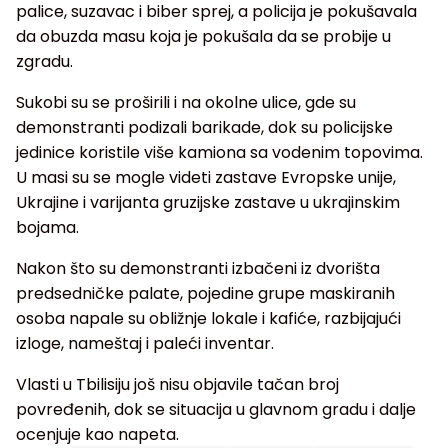
palice, suzavac i biber sprej, a policija je pokušavala
da obuzda masu koja je pokušala da se probije u
zgradu.
Sukobi su se proširili i na okolne ulice, gde su
demonstranti podizali barikade, dok su policijske
jedinice koristile više kamiona sa vodenim topovima.
U masi su se mogle videti zastave Evropske unije,
Ukrajine i varijanta gruzijske zastave u ukrajinskim
bojama.
Nakon što su demonstranti izbačeni iz dvorišta
predsedničke palate, pojedine grupe maskiranih
osoba napale su obližnje lokale i kafiće, razbijajući
izloge, nameštaj i paleći inventar.
Vlasti u Tbilisiju još nisu objavile tačan broj
povređenih, dok se situacija u glavnom gradu i dalje
ocenjuje kao napeta.