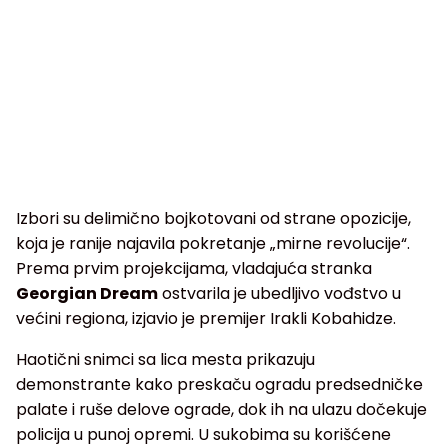
Izbori su delimično bojkotovani od strane opozicije,
koja je ranije najavila pokretanje „mirne revolucije“.
Prema prvim projekcijama, vladajuća stranka
Georgian Dream
ostvarila je ubedljivo vođstvo u
većini regiona, izjavio je premijer Irakli Kobahidze.
Haotični snimci sa lica mesta prikazuju
demonstrante kako preskaču ogradu predsedničke
palate i ruše delove ograde, dok ih na ulazu dočekuje
policija u punoj opremi. U sukobima su korišćene