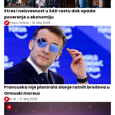
Stres i neizvesnost u SAD rastu dok opada
poverenje u ekonomiju
Press Online -
18. Maj 2026.
Francuska nije planirala slanje ratnih brodova u
Ormuski moreuz
M. M. -
11. Maj 2026.