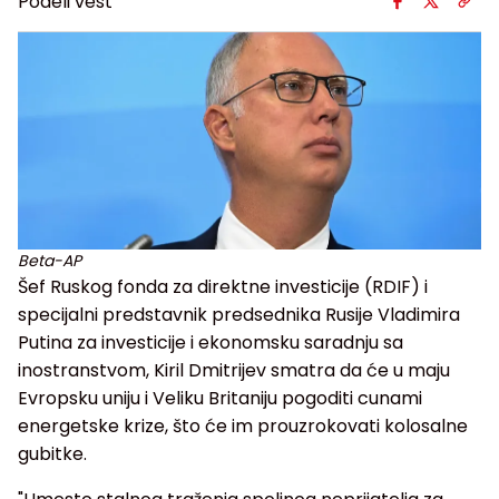
Podeli vest
Beta-AP
Šef Ruskog fonda za direktne investicije (RDIF) i
specijalni predstavnik predsednika Rusije Vladimira
Putina za investicije i ekonomsku saradnju sa
inostranstvom, Kiril Dmitrijev smatra da će u maju
Evropsku uniju i Veliku Britaniju pogoditi cunami
energetske krize, što će im prouzrokovati kolosalne
gubitke.