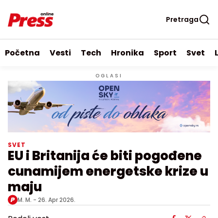
Pretraga
Početna
Vesti
Tech
Hronika
Sport
Svet
OGLASI
SVET
EU i Britanija će biti pogođene
cunamijem energetske krize u
maju
M. M. -
26. Apr 2026.