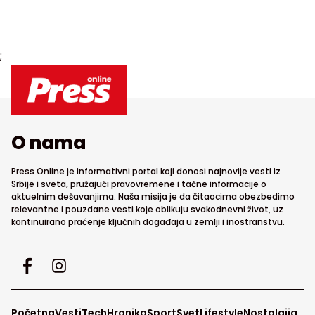
;
O nama
Press Online je informativni portal koji donosi najnovije vesti iz
Srbije i sveta, pružajući pravovremene i tačne informacije o
aktuelnim dešavanjima. Naša misija je da čitaocima obezbedimo
relevantne i pouzdane vesti koje oblikuju svakodnevni život, uz
kontinuirano praćenje ključnih događaja u zemlji i inostranstvu.
Početna
Vesti
Tech
Hronika
Sport
Svet
Lifestyle
Nostalgija