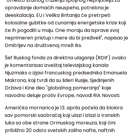
"Umesto stalnog traženja spoljnog neprijatelja za
opravdanje domaćih neuspeha, potrebna je
deeskalacija. EU i Velika Britanija će pretrpeti
kolosalne gubitke od cunamija energetske krize koji
će ih pogoditi u maju. One moraju da isprave svoj
neprimeren pristup i mere da bi preživeli", napisao je
Dmitrijev na društvenoj mreži Iks.
Šef Ruskog fonda za direktna ulaganja (RDIF) ovako
je komentarisao izveštaj televizijskog kanala
Njuzmaks o izjavi francuskog predsednika Emanuela
Makrona, koji tvrdi da su lideri Rusije, Sjedinjenih
Država i Kine deo "globalnog pomeranja" koje
navodno deluje protiv Evrope, navodi RIA Novosti.
Američka mornarica je 13. aprila počela da blokira
sav pomorski saobraćaj koji ulazi i izlazi iz iranskih
luka sa obe strane Ormuskog moreuza, koji čini
približno 20 odsto svetskih zaliha nafte, naftnih