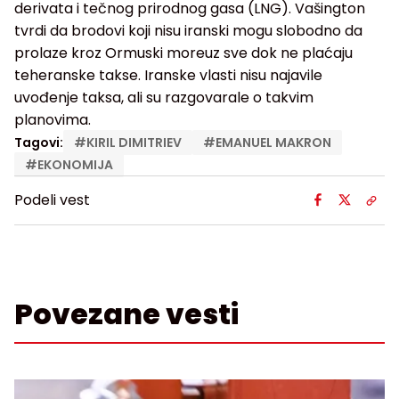
derivata i tečnog prirodnog gasa (LNG). Vašington
tvrdi da brodovi koji nisu iranski mogu slobodno da
prolaze kroz Ormuski moreuz sve dok ne plaćaju
teheranske takse. Iranske vlasti nisu najavile
uvođenje taksa, ali su razgovarale o takvim
planovima.
Tagovi:
#
KIRIL DIMITRIEV
#
EMANUEL MAKRON
#
EKONOMIJA
Podeli vest
Povezane vesti