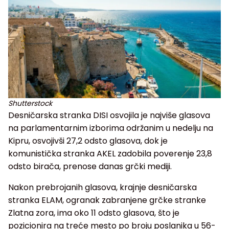
Shutterstock
Desničarska stranka DISI osvojila je najviše glasova
na parlamentarnim izborima održanim u nedelju na
Kipru, osvojivši 27,2 odsto glasova, dok je
komunistička stranka AKEL zadobila poverenje 23,8
odsto birača, prenose danas grčki mediji.
Nakon prebrojanih glasova, krajnje desničarska
stranka ELAM, ogranak zabranjene grčke stranke
Zlatna zora, ima oko 11 odsto glasova, što je
pozicionira na treće mesto po broju poslanika u 56-