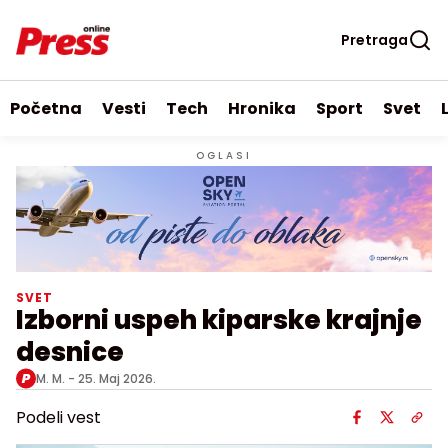
Pretraga
Početna
Vesti
Tech
Hronika
Sport
Svet
OGLASI
SVET
Izborni uspeh kiparske krajnje
desnice
M. M. -
25. Maj 2026.
Podeli vest