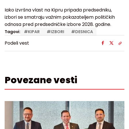
Iako izvršna vlast na Kipru pripada predsedniku,
izbori se smatraju važnim pokazateljem političkih
odnosa pred predsedničke izbore 2028. godine.
Tagovi:
#
KIPAR
#
IZBORI
#
DESNICA
Podeli vest
Povezane vesti