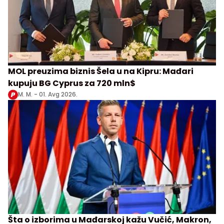
MOL preuzima biznis Šela u na Kipru: Mađari
kupuju BG Cyprus za 720 mln$
M. M. -
01. Avg 2026.
Šta o izborima u Mađarskoj kažu Vučić, Makron,