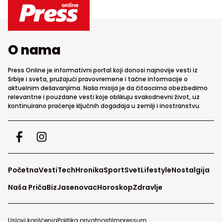
O nama
Press Online je informativni portal koji donosi najnovije vesti iz
Srbije i sveta, pružajući pravovremene i tačne informacije o
aktuelnim dešavanjima. Naša misija je da čitaocima obezbedimo
relevantne i pouzdane vesti koje oblikuju svakodnevni život, uz
kontinuirano praćenje ključnih događaja u zemlji i inostranstvu.
Početna
Vesti
Tech
Hronika
Sport
Svet
Lifestyle
Nostalgija
Naša Priča
Biz
Jasenovac
Horoskop
Zdravlje
Uslovi korišćenja
Politika privatnosti
Impressum