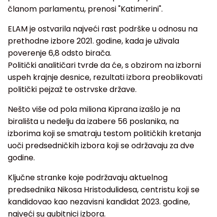
članom parlamentu, prenosi "Katimerini".
ELAM je ostvarila najveći rast podrške u odnosu na
prethodne izbore 2021. godine, kada je uživala
poverenje 6,8 odsto birača.
Politički analitičari tvrde da će, s obzirom na izborni
uspeh krajnje desnice, rezultati izbora preoblikovati
politički pejzaž te ostrvske države.
Nešto više od pola miliona Kiprana izašlo je na
birališta u nedelju da izabere 56 poslanika, na
izborima koji se smatraju testom političkih kretanja
uoči predsedničkih izbora koji se održavaju za dve
godine.
Ključne stranke koje podržavaju aktuelnog
predsednika Nikosa Hristodulidesa, centristu koji se
kandidovao kao nezavisni kandidat 2023. godine,
najveći su gubitnici izbora.