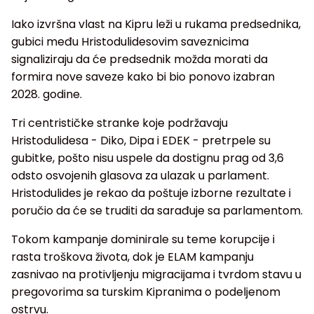
Iako izvršna vlast na Kipru leži u rukama predsednika,
gubici među Hristodulidesovim saveznicima
signaliziraju da će predsednik možda morati da
formira nove saveze kako bi bio ponovo izabran
2028. godine.
Tri centrističke stranke koje podržavaju
Hristodulidesa - Diko, Dipa i EDEK - pretrpele su
gubitke, pošto nisu uspele da dostignu prag od 3,6
odsto osvojenih glasova za ulazak u parlament.
Hristodulides je rekao da poštuje izborne rezultate i
poručio da će se truditi da sarađuje sa parlamentom.
Tokom kampanje dominirale su teme korupcije i
rasta troškova života, dok je ELAM kampanju
zasnivao na protivljenju migracijama i tvrdom stavu u
pregovorima sa turskim Kipranima o podeljenom
ostrvu.