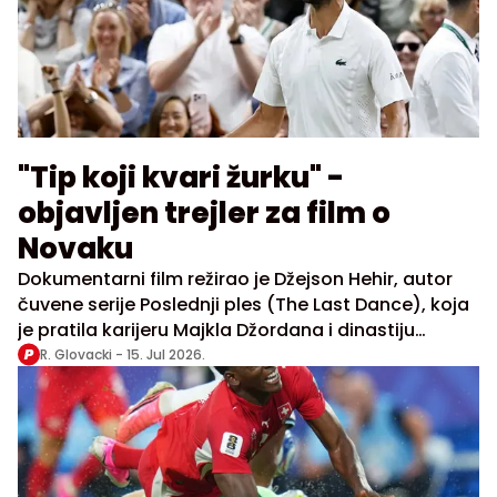
"Tip koji kvari žurku" -
objavljen trejler za film o
Novaku
Dokumentarni film režirao je Džejson Hehir, autor
čuvene serije Poslednji ples (The Last Dance), koja
je pratila karijeru Majkla Džordana i dinastiju
Čikago bulsa
R. Glovacki -
15. Jul 2026.