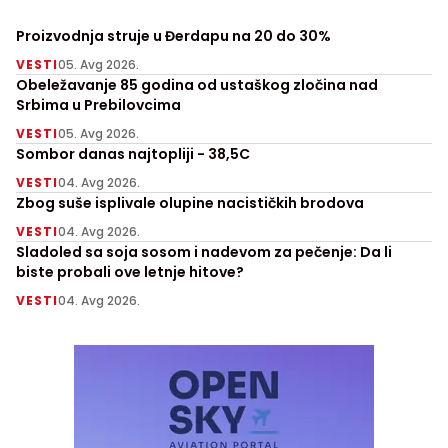
Proizvodnja struje u Đerdapu na 20 do 30%
VESTI
05. Avg 2026.
Obeležavanje 85 godina od ustaškog zločina nad
Srbima u Prebilovcima
VESTI
05. Avg 2026.
Sombor danas najtopliji - 38,5C
VESTI
04. Avg 2026.
Zbog suše isplivale olupine nacističkih brodova
VESTI
04. Avg 2026.
Sladoled sa soja sosom i nadevom za pečenje: Da li
biste probali ove letnje hitove?
VESTI
04. Avg 2026.