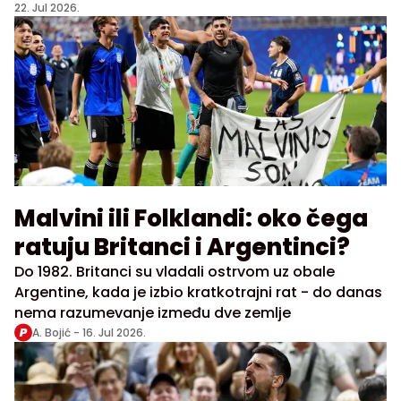
22. Jul 2026.
Malvini ili Folklandi: oko čega
ratuju Britanci i Argentinci?
Do 1982. Britanci su vladali ostrvom uz obale
Argentine, kada je izbio kratkotrajni rat - do danas
nema razumevanje između dve zemlje
A. Bojić -
16. Jul 2026.