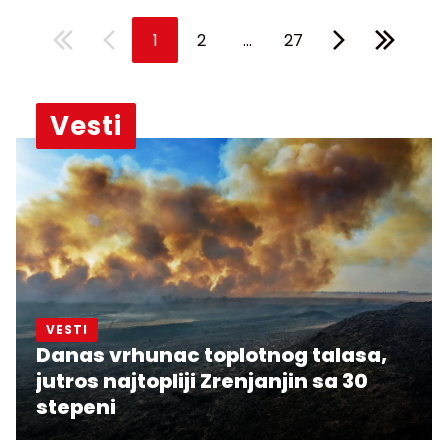
...
1
2
27
Vesti
VESTI
Danas vrhunac toplotnog talasa,
jutros najtopliji Zrenjanjin sa 30
stepeni