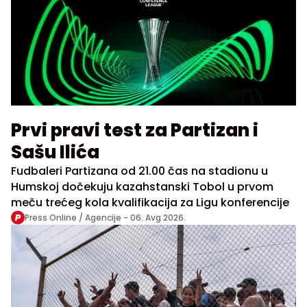
Prvi pravi test za Partizan i
Sašu Ilića
Fudbaleri Partizana od 21.00 čas na stadionu u
Humskoj dočekuju kazahstanski Tobol u prvom
meču trećeg kola kvalifikacija za Ligu konferencije
Press Online / Agencije -
06. Avg 2026.