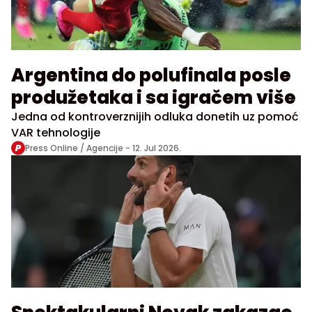
Argentina do polufinala posle
produžetaka i sa igračem više
Jedna od kontroverznijih odluka donetih uz pomoć
VAR tehnologije
Press Online / Agencije -
12. Jul 2026.