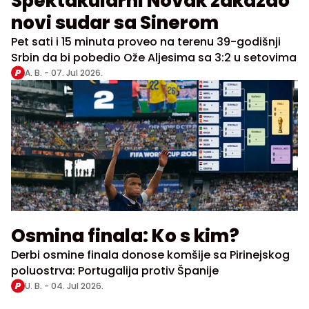
Spektakularni Novak zakazao
novi sudar sa Sinerom
Pet sati i 15 minuta proveo na terenu 39-godišnji
Srbin da bi pobedio Ože Aljesima sa 3:2 u setovima
A. B. -
07. Jul 2026.
Osmina finala: Ko s kim?
Derbi osmine finala donose komšije sa Pirinejskog
poluostrva: Portugalija protiv Španije
U. B. -
04. Jul 2026.