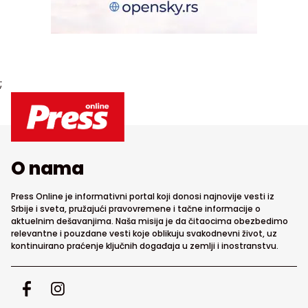
;
O nama
Press Online je informativni portal koji donosi najnovije vesti iz
Srbije i sveta, pružajući pravovremene i tačne informacije o
aktuelnim dešavanjima. Naša misija je da čitaocima obezbedimo
relevantne i pouzdane vesti koje oblikuju svakodnevni život, uz
kontinuirano praćenje ključnih događaja u zemlji i inostranstvu.