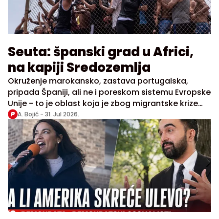
Seuta: španski grad u Africi,
na kapiji Sredozemlja
Okruženje marokansko, zastava portugalska,
pripada Španiji, ali ne i poreskom sistemu Evropske
Unije - to je oblast koja je zbog migrantske krize
dospela u centar pažnje javnosti
A. Bojić -
31. Jul 2026.