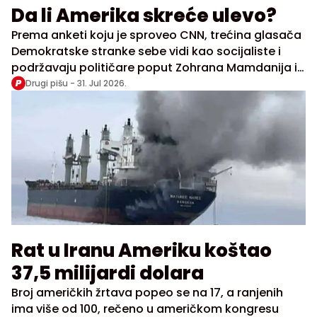
Da li Amerika skreće ulevo?
Prema anketi koju je sproveo CNN, trećina glasača
Demokratske stranke sebe vidi kao socijaliste i
podržavaju političare poput Zohrana Mamdanija i
Aleksandre Okasio Kortez
Drugi pišu -
31. Jul 2026.
Rat u Iranu Ameriku koštao
37,5 milijardi dolara
Broj američkih žrtava popeo se na 17, a ranjenih
ima više od 100, rečeno u američkom kongresu