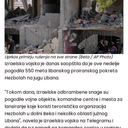
Uprkos primirju rušenja na sve strane (Beta / AP Photo)
Izraelska vojska je danas saopštila da je ove nedelje
pogodila 550 meta libanskog proiranskog pokreta
Hezbolah na jugu Libana.
"Tokom dana, Izraelske odbrambene snage su
pogodile vojne objekte, komandne centre i mesta za
lansiranje koje koristi teroristička organizacija
Hezbolah u dolini Beka i nekoliko oblasti južnog
Libana", navela je izraelska vojska na Telegramu i
dodala da suj napadi na komandne centre u regionu