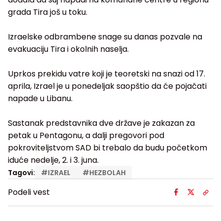
grada Tira još u toku.
Izraelske odbrambene snage su danas pozvale na
evakuaciju Tira i okolnih naselja.
Uprkos prekidu vatre koji je teoretski na snazi od 17.
aprila, Izrael je u ponedeljak saopštio da će pojačati
napade u Libanu.
Sastanak predstavnika dve države je zakazan za
petak u Pentagonu, a dalji pregovori pod
pokroviteljstvom SAD bi trebalo da budu početkom
iduće nedelje, 2. i 3. juna.
Tagovi:
#
IZRAEL
#
HEZBOLAH
Podeli vest