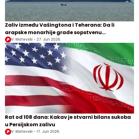
Zaliv između Vašingtona i Teherana: Da li
arapske monarhije grade sopstvenu
bezbednosnu i energetsku arhitekturu?
V. Matevski -
27. Jun 2026.
Rat od 108 dana: Kakav je stvarni bilans sukoba
u Persijskom zalivu
V. Matevski -
17. Jun 2026.