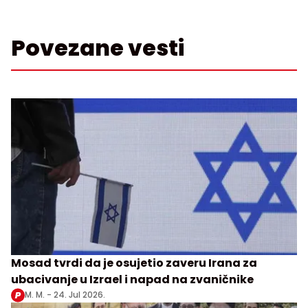
Povezane vesti
Mosad tvrdi da je osujetio zaveru Irana za
ubacivanje u Izrael i napad na zvaničnike
M. M. -
24. Jul 2026.