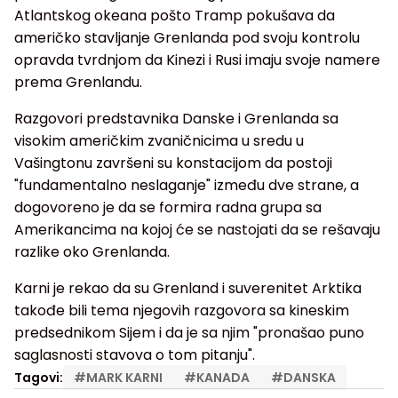
Atlantskog okeana pošto Tramp pokušava da
američko stavljanje Grenlanda pod svoju kontrolu
opravda tvrdnjom da Kinezi i Rusi imaju svoje namere
prema Grenlandu.
Razgovori predstavnika Danske i Grenlanda sa
visokim američkim zvaničnicima u sredu u
Vašingtonu završeni su konstacijom da postoji
"fundamentalno neslaganje" između dve strane, a
dogovoreno je da se formira radna grupa sa
Amerikancima na kojoj će se nastojati da se rešavaju
razlike oko Grenlanda.
Karni je rekao da su Grenland i suverenitet Arktika
takođe bili tema njegovih razgovora sa kineskim
predsednikom Sijem i da je sa njim "pronašao puno
saglasnosti stavova o tom pitanju".
Tagovi:
#
MARK KARNI
#
KANADA
#
DANSKA