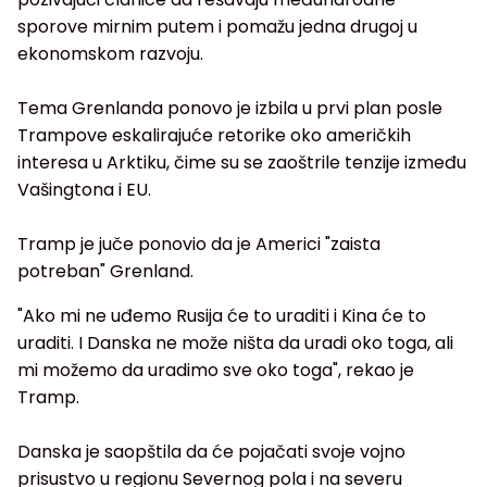
sporove mirnim putem i pomažu jedna drugoj u
ekonomskom razvoju.
Tema Grenlanda ponovo je izbila u prvi plan posle
Trampove eskalirajuće retorike oko američkih
interesa u Arktiku, čime su se zaoštrile tenzije između
Vašingtona i EU.
Tramp je juče ponovio da je Americi "zaista
potreban" Grenland.
"Ako mi ne uđemo Rusija će to uraditi i Kina će to
uraditi. I Danska ne može ništa da uradi oko toga, ali
mi možemo da uradimo sve oko toga", rekao je
Tramp.
Danska je saopštila da će pojačati svoje vojno
prisustvo u regionu Severnog pola i na severu