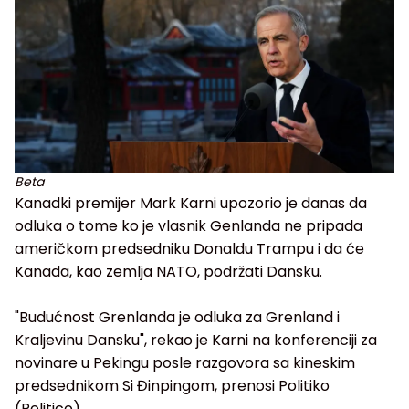
Beta
Kanadki premijer Mark Karni upozorio je danas da
odluka o tome ko je vlasnik Genlanda ne pripada
američkom predsedniku Donaldu Trampu i da će
Kanada, kao zemlja NATO, podržati Dansku.
"Budućnost Grenlanda je odluka za Grenland i
Kraljevinu Dansku", rekao je Karni na konferenciji za
novinare u Pekingu posle razgovora sa kineskim
predsednikom Si Đinpingom, prenosi Politiko
(Politico).