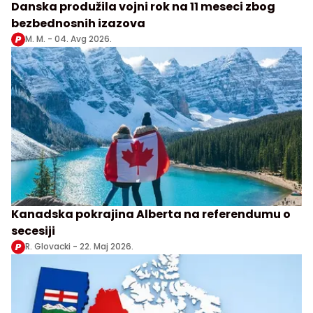
Danska produžila vojni rok na 11 meseci zbog
bezbednosnih izazova
M. M. -
04. Avg 2026.
Kanadska pokrajina Alberta na referendumu o
secesiji
R. Glovacki -
22. Maj 2026.