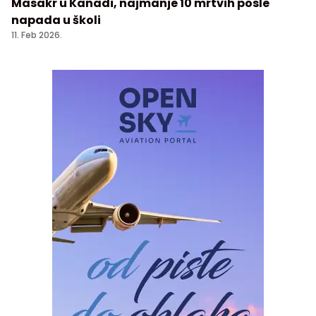
Masakr u Kanadi, najmanje 10 mrtvih posle
napada u školi
11. Feb 2026.