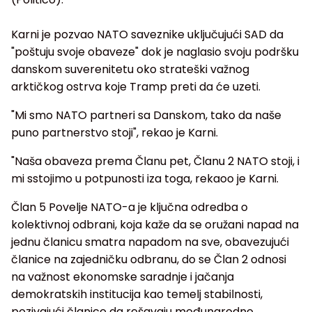
Karni je pozvao NATO saveznike uključujući SAD da
"poštuju svoje obaveze" dok je naglasio svoju podršku
danskom suverenitetu oko strateški važnog
arktičkog ostrva koje Tramp preti da će uzeti.
"Mi smo NATO partneri sa Danskom, tako da naše
puno partnerstvo stoji", rekao je Karni.
"Naša obaveza prema Članu pet, Članu 2 NATO stoji, i
mi sstojimo u potpunosti iza toga, rekaoo je Karni.
Član 5 Povelje NATO-a je ključna odredba o
kolektivnoj odbrani, koja kaže da se oružani napad na
jednu članicu smatra napadom na sve, obavezujući
članice na zajedničku odbranu, do se Član 2 odnosi
na važnost ekonomske saradnje i jačanja
demokratskih institucija kao temelj stabilnosti,
pozivajući članice da rešavaju međunarodne