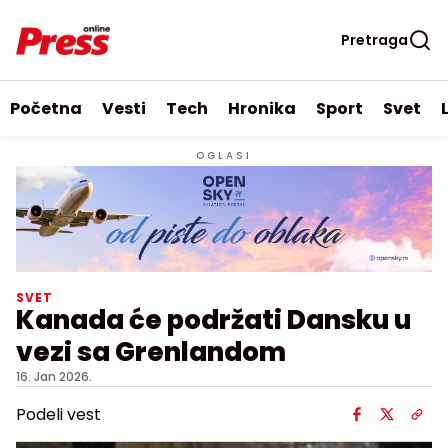
Pretraga
Početna
Vesti
Tech
Hronika
Sport
Svet
OGLASI
SVET
Kanada će podržati Dansku u
vezi sa Grenlandom
16. Jan 2026.
Podeli vest