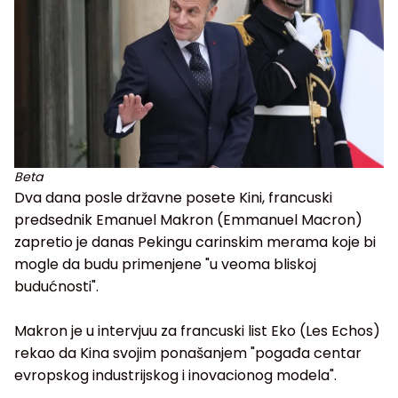
Beta
Dva dana posle državne posete Kini, francuski
predsednik Emanuel Makron (Emmanuel Macron)
zapretio je danas Pekingu carinskim merama koje bi
mogle da budu primenjene "u veoma bliskoj
budućnosti".
Makron je u intervjuu za francuski list Eko (Les Echos)
rekao da Kina svojim ponašanjem "pogađa centar
evropskog industrijskog i inovacionog modela".