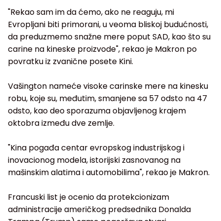
"Rekao sam im da ćemo, ako ne reaguju, mi
Evropljani biti primorani, u veoma bliskoj budućnosti,
da preduzmemo snažne mere poput SAD, kao što su
carine na kineske proizvode", rekao je Makron po
povratku iz zvanične posete Kini.
Vašington nameće visoke carinske mere na kinesku
robu, koje su, međutim, smanjene sa 57 odsto na 47
odsto, kao deo sporazuma objavljenog krajem
oktobra između dve zemlje.
"Kina pogađa centar evropskog industrijskog i
inovacionog modela, istorijski zasnovanog na
mašinskim alatima i automobilima", rekao je Makron.
Francuski list je ocenio da protekcionizam
administracije američkog predsednika Donalda