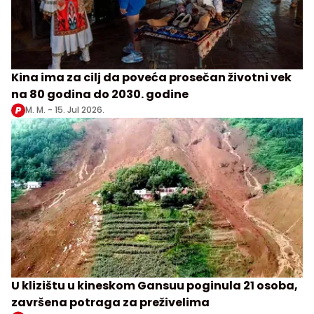
Kina ima za cilj da poveća prosečan životni vek
na 80 godina do 2030. godine
M. M. -
15. Jul 2026.
U klizištu u kineskom Gansuu poginula 21 osoba,
završena potraga za preživelima