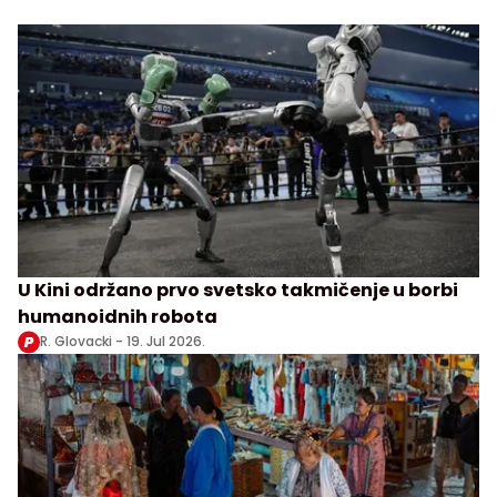
U Kini održano prvo svetsko takmičenje u borbi
humanoidnih robota
R. Glovacki -
19. Jul 2026.