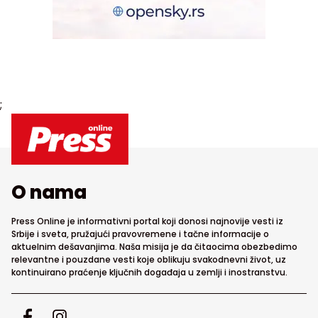
;
O nama
Press Online je informativni portal koji donosi najnovije vesti iz
Srbije i sveta, pružajući pravovremene i tačne informacije o
aktuelnim dešavanjima. Naša misija je da čitaocima obezbedimo
relevantne i pouzdane vesti koje oblikuju svakodnevni život, uz
kontinuirano praćenje ključnih događaja u zemlji i inostranstvu.