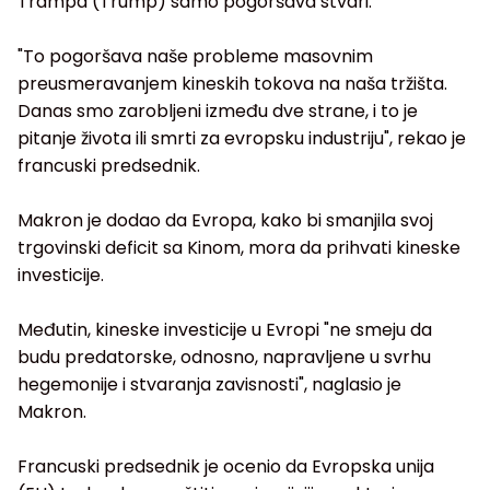
Trampa (Trump) samo pogoršava stvari.
"To pogoršava naše probleme masovnim
preusmeravanjem kineskih tokova na naša tržišta.
Danas smo zarobljeni između dve strane, i to je
pitanje života ili smrti za evropsku industriju", rekao je
francuski predsednik.
Makron je dodao da Evropa, kako bi smanjila svoj
trgovinski deficit sa Kinom, mora da prihvati kineske
investicije.
Međutin, kineske investicije u Evropi "ne smeju da
budu predatorske, odnosno, napravljene u svrhu
hegemonije i stvaranja zavisnosti", naglasio je
Makron.
Francuski predsednik je ocenio da Evropska unija