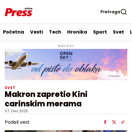
Pretraga
Početna
Vesti
Tech
Hronika
Sport
Svet
OGLASI
SVET
Makron zapretio Kini
carinskim merama
07. Dec 2025.
Podeli vest