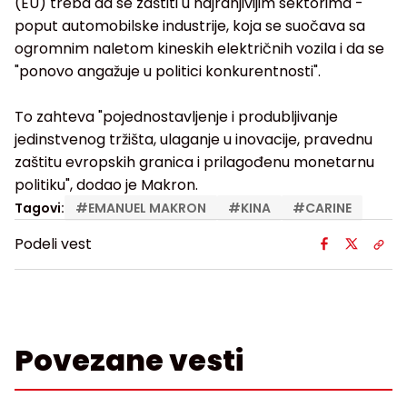
(EU) treba da se zaštiti u najranjivijim sektorima -
poput automobilske industrije, koja se suočava sa
ogromnim naletom kineskih električnih vozila i da se
"ponovo angažuje u politici konkurentnosti".
To zahteva "pojednostavljenje i produbljivanje
jedinstvenog tržišta, ulaganje u inovacije, pravednu
zaštitu evropskih granica i prilagođenu monetarnu
politiku", dodao je Makron.
Tagovi:
#
EMANUEL MAKRON
#
KINA
#
CARINE
Podeli vest
Povezane vesti