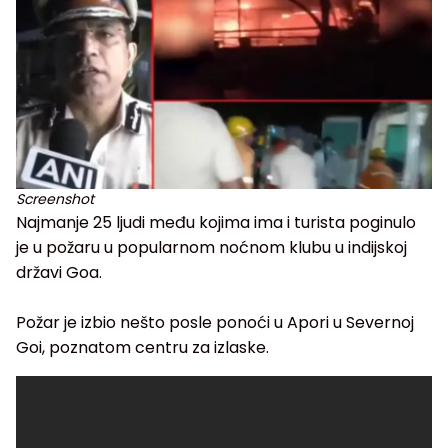
Screenshot
Najmanje 25 ljudi među kojima ima i turista poginulo
je u požaru u popularnom noćnom klubu u indijskoj
državi Goa.
Požar je izbio nešto posle ponoći u Apori u Severnoj
Goi, poznatom centru za izlaske.