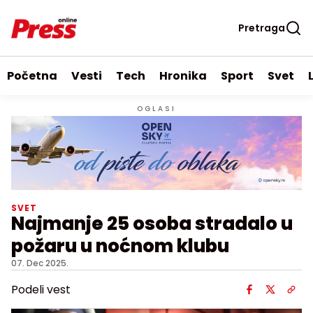
Pretraga
Početna
Vesti
Tech
Hronika
Sport
Svet
OGLASI
SVET
Najmanje 25 osoba stradalo u
požaru u noćnom klubu
07. Dec 2025.
Podeli vest