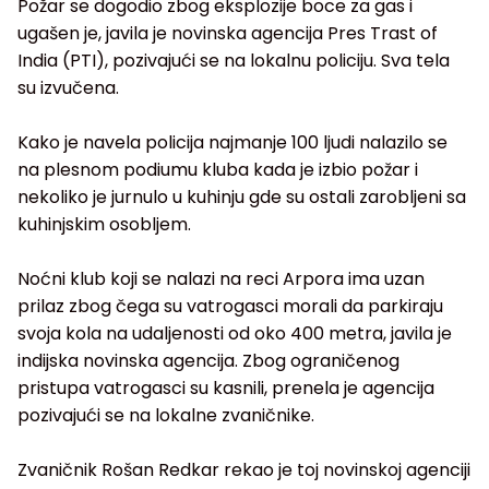
Požar se dogodio zbog eksplozije boce za gas i
ugašen je, javila je novinska agencija Pres Trast of
India (PTI), pozivajući se na lokalnu policiju. Sva tela
su izvučena.
Kako je navela policija najmanje 100 ljudi nalazilo se
na plesnom podiumu kluba kada je izbio požar i
nekoliko je jurnulo u kuhinju gde su ostali zarobljeni sa
kuhinjskim osobljem.
Noćni klub koji se nalazi na reci Arpora ima uzan
prilaz zbog čega su vatrogasci morali da parkiraju
svoja kola na udaljenosti od oko 400 metra, javila je
indijska novinska agencija. Zbog ograničenog
pristupa vatrogasci su kasnili, prenela je agencija
pozivajući se na lokalne zvaničnike.
Zvaničnik Rošan Redkar rekao je toj novinskoj agenciji