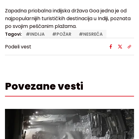
Zapadna priobalna indijska država Goa jedna je od
najpopularnijih turističkih destinacija u Indiji, poznata
po svojim peščanim plažama.
Tagovi:
#
INDIJA
#
POŽAR
#
NESREĆA
Podeli vest
Povezane vesti