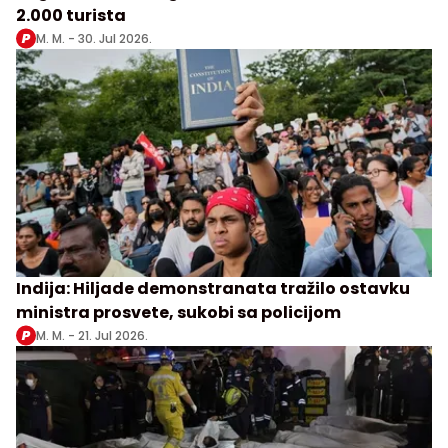
2.000 turista
M. M. -
30. Jul 2026.
Indija: Hiljade demonstranata tražilo ostavku
ministra prosvete, sukobi sa policijom
M. M. -
21. Jul 2026.