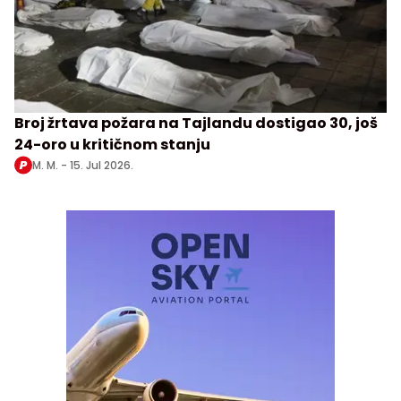
Broj žrtava požara na Tajlandu dostigao 30, još
24-oro u kritičnom stanju
M. M. -
15. Jul 2026.