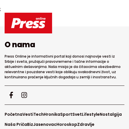
;
O nama
Press Online je informativni portal koji donosi najnovije vesti iz
Srbije i sveta, pružajući pravovremene i tačne informacije o
aktuelnim dešavanjima. Naša misija je da čitaocima obezbedimo
relevantne i pouzdane vesti koje oblikuju svakodnevni život, uz
kontinuirano praćenje ključnih događaja u zemlji i inostranstvu.
Početna
Vesti
Tech
Hronika
Sport
Svet
Lifestyle
Nostalgija
Naša Priča
Biz
Jasenovac
Horoskop
Zdravlje