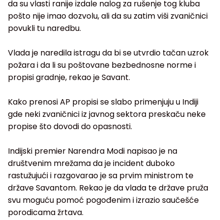
da su vlasti ranije izdale nalog za rušenje tog kluba
pošto nije imao dozvolu, ali da su zatim viši zvaničnici
povukli tu naredbu.
Vlada je naredila istragu da bi se utvrdio tačan uzrok
požara i da li su poštovane bezbednosne norme i
propisi gradnje, rekao je Savant.
Kako prenosi AP propisi se slabo primenjuju u Indiji
gde neki zvaničnici iz javnog sektora preskaču neke
propise što dovodi do opasnosti.
Indijski premier Narendra Modi napisao je na
društvenim mrežama da je incident duboko
rastužujući i razgovarao je sa prvim ministrom te
države Savantom. Rekao je da vlada te države pruža
svu moguću pomoć pogođenim i izrazio saučešće
porodicama žrtava.