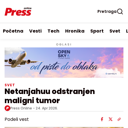
Pretraga
Početna
Vesti
Tech
Hronika
Sport
Svet
OGLASI
SVET
Netanjahuu odstranjen
maligni tumor
Press Online -
24. Apr 2026.
Podeli vest