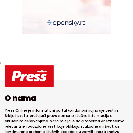
;
O nama
Press Online je informativni portal koji donosi najnovije vesti iz
Srbije i sveta, pružajući pravovremene i tačne informacije o
aktuelnim dešavanjima. Naša misija je da čitaocima obezbedimo
relevantne i pouzdane vesti koje oblikuju svakodnevni život, uz
kontinuirano praćenje ključnih događaja u zemlji i inostranstvu.