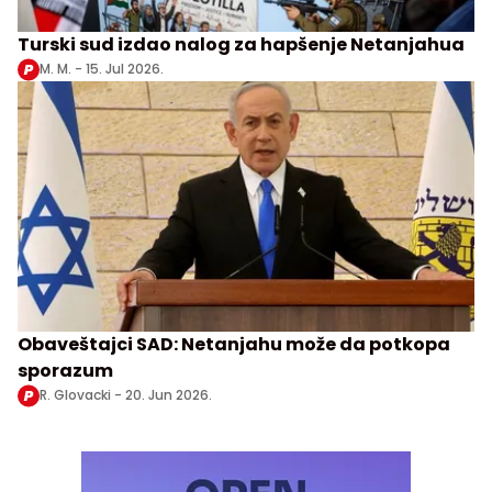
Turski sud izdao nalog za hapšenje Netanjahua
M. M. -
15. Jul 2026.
Obaveštajci SAD: Netanjahu može da potkopa
sporazum
R. Glovacki -
20. Jun 2026.