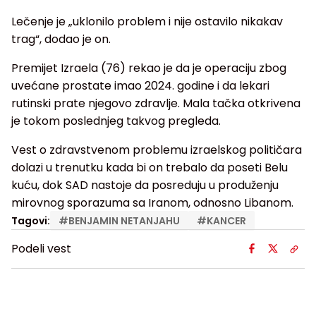
Lečenje je „uklonilo problem i nije ostavilo nikakav
trag“, dodao je on.
Premijet Izraela (76) rekao je da je operaciju zbog
uvećane prostate imao 2024. godine i da lekari
rutinski prate njegovo zdravlje. Mala tačka otkrivena
je tokom poslednjeg takvog pregleda.
Vest o zdravstvenom problemu izraelskog političara
dolazi u trenutku kada bi on trebalo da poseti Belu
kuću, dok SAD nastoje da posreduju u produženju
mirovnog sporazuma sa Iranom, odnosno Libanom.
Tagovi:
#
BENJAMIN NETANJAHU
#
KANCER
Podeli vest