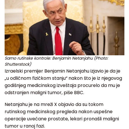
Samo rutinske kontrole: Benjamin Netanjahu (Photo:
Shutterstock)
Izraelski premijer Benjamin Netanjahu izjavio je da je
„u odličnom fizičkom stanju“ nakon što je iz njegovog
godišnjeg medicinskog izveštaja procurelo da mu je
odstranjen maligni tumor, piše BBC.
Netanjahu je na mreži X objavio da su tokom
rutinskog medicinskog pregleda nakon uspešne
operacije uvećane prostate, lekari pronašli maligni
tumor u ranoj fazi.