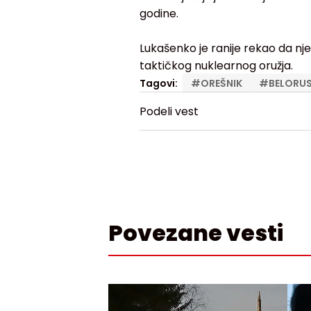
godine.
Lukašenko je ranije rekao da n
taktičkog nuklearnog oružja.
Tagovi:
#
OREŠNIK
#
BELORUS
Podeli vest
Povezane vesti