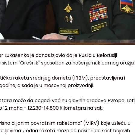
Lukašenko je danas izjavio da je Rusija u Belorusiji
ni sistem "Orešnik" sposoban za nošenje nuklearnog oružja.
listička raketa srednjeg dometa (IRBM), predstavljena i
godine, a sada je u masovnoj proizvodnji.
ara može da pogodi većinu glavnih gradova Evrope. Leti
 12 maha - 12,230-14,800 kilometara na sat.
visno ciljanim povratnim raketama" (MIRV) koje uzleću u
ciljevima. Jedna raketa može da nosi tri do šest bojevih