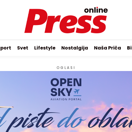
port
Svet
Lifestyle
Nostalgija
Naša Priča
Bi
OGLASI