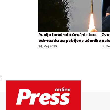
Rusija lansirala Orešnik kao
Zva
odmazdu za pobijene učenike
osl
zatv
24. Maj 2026.
13. D
;