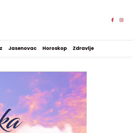
z
Jasenovac
Horoskop
Zdravlje