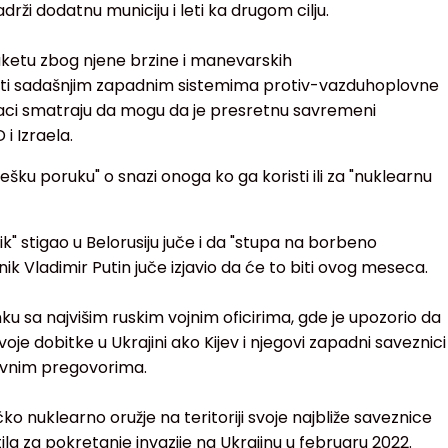
rži dodatnu municiju i leti ka drugom cilju.
raketu zbog njene brzine i manevarskih
ti sadašnjim zapadnim sistemima protiv-vazduhoplovne
aci smatraju da mogu da je presretnu savremeni
 i Izraela.
ešku poruku" o snazi onoga ko ga koristi ili za "nuklearnu
k" stigao u Belorusiju juče i da "stupa na borbeno
ik Vladimir Putin juče izjavio da će to biti ovog meseca.
nku sa najvišim ruskim vojnim oficirima, gde je upozorio da
voje dobitke u Ukrajini ako Kijev i njegovi zapadni saveznici
ovnim pregovorima.
ičko nuklearno oružje na teritoriji svoje najbliže saveznice
ristila za pokretanje invazije na Ukrajinu u februaru 2022.