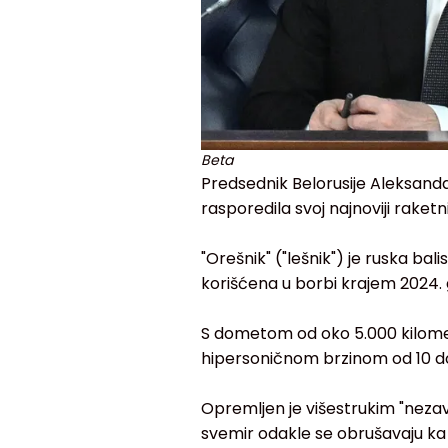
Beta
Predsednik Belorusije Aleksandar 
rasporedila svoj najnoviji raket
"Orešnik" ("lešnik") je ruska ba
korišćena u borbi krajem 2024. 
S dometom od oko 5.000 kilomet
hipersoničnom brzinom od 10 do
Opremljen je višestrukim "neza
svemir odakle se obrušavaju ka 