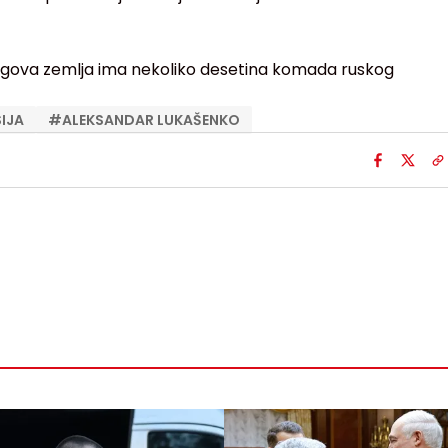
jegova zemlja ima nekoliko desetina komada ruskog
IJA
#
ALEKSANDAR LUKAŠENKO