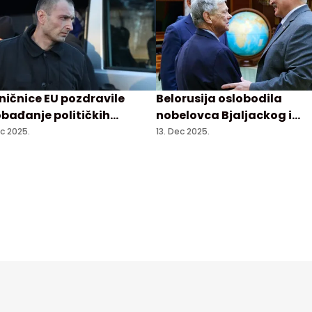
ničnice EU pozdravile
Belorusija oslobodila
obađanje političkih
nobelovca Bjaljackog i
orenika u Belorusiji
opozicionarku Kolesnikov
ec 2025.
13. Dec 2025.
SAD ublažile sankcije