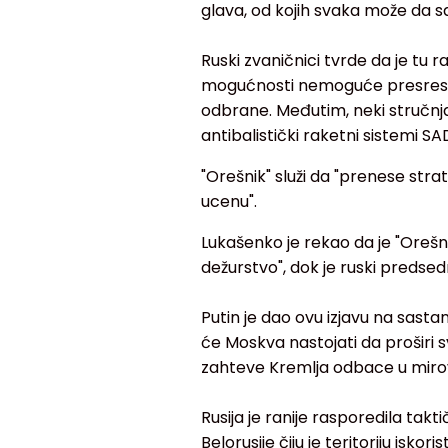
glava, od kojih svaka može da sad
Ruski zvaničnici tvrde da je tu 
mogućnosti nemoguće presres
odbrane. Međutim, neki stručnj
antibalistički raketni sistemi SAD
"Orešnik" služi da "prenese strat
ucenu".
Lukašenko je rekao da je "Orešni
dežurstvo", dok je ruski predsedn
Putin je dao ovu izjavu na sasta
će Moskva nastojati da proširi s
zahteve Kremlja odbace u mir
Rusija je ranije rasporedila takt
Belorusije čiju je teritoriju isko