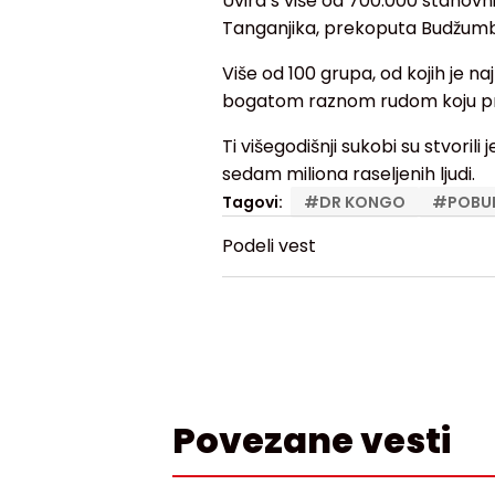
Uvira s više od 700.000 stanovn
Tanganjika, prekoputa Budžumbu
Više od 100 grupa, od kojih je n
bogatom raznom rudom koju pre
Ti višegodišnji sukobi su stvoril
sedam miliona raseljenih ljudi.
Tagovi:
#
DR KONGO
#
POBUN
Podeli vest
Povezane vesti