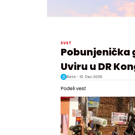
SVET
Pobunjenička 
Uviru u DR Ko
Beta -
10. Dec 2025.
Podeli vest