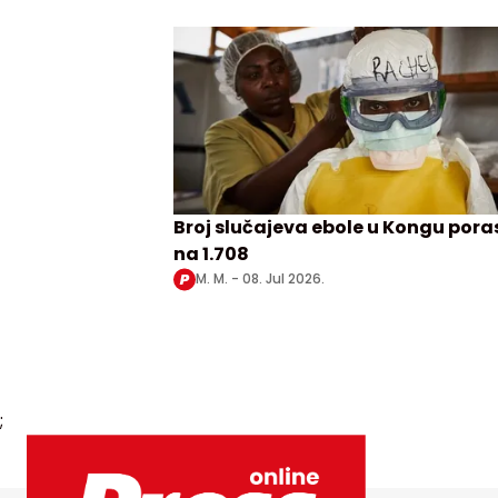
Broj slučajeva ebole u Kongu por
na 1.708
M. M. -
08. Jul 2026.
;