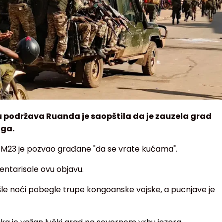
 podržava Ruanda je saopštila da je zauzela grad
nga.
s M23 je pozvao građane "da se vrate kućama".
entarisale ovu objavu.
šle noći pobegle trupe kongoanske vojske, a pucnjave je