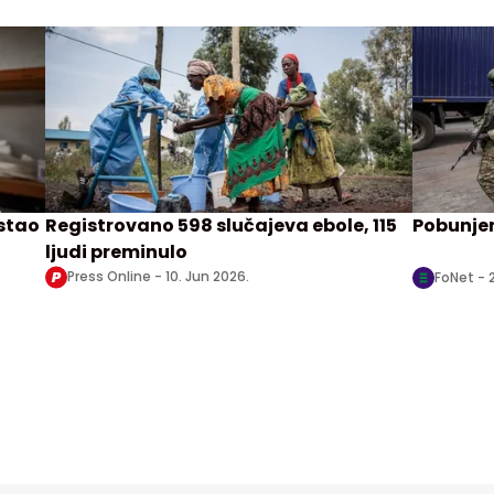
astao
Registrovano 598 slučajeva ebole, 115
Pobunjen
ljudi preminulo
Press Online -
10. Jun 2026.
FoNet -