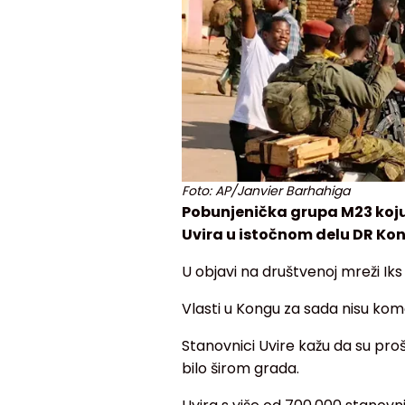
Foto: AP/Janvier Barhahiga
Pobunjenička grupa M23 koju
Uvira u istočnom delu DR Ko
U objavi na društvenoj mreži Ik
Vlasti u Kongu za sada nisu kom
Stanovnici Uvire kažu da su pro
bilo širom grada.