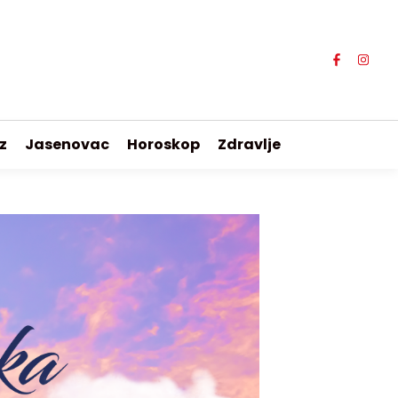
z
Jasenovac
Horoskop
Zdravlje