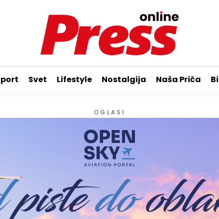
port
Svet
Lifestyle
Nostalgija
Naša Priča
Bi
OGLASI