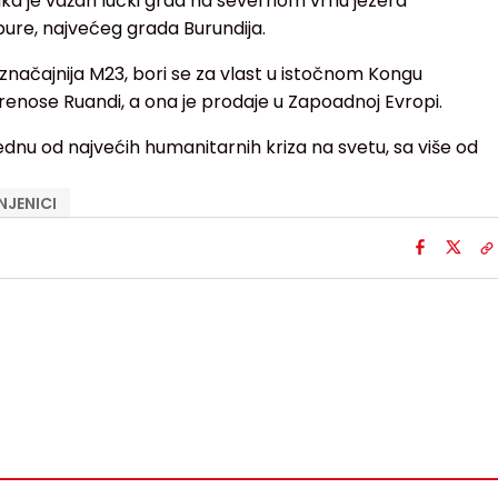
ika je važan lučki grad na severnom vrhu jezera
re, najvećeg grada Burundija.
ajznačajnija M23, bori se za vlast u istočnom Kongu
nose Ruandi, a ona je prodaje u Zapoadnoj Evropi.
i jednu od najvećih humanitarnih kriza na svetu, sa više od
JENICI