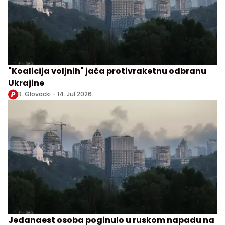
"Koalicija voljnih" jača protivraketnu odbranu
Ukrajine
R. Glovacki -
14. Jul 2026.
Jedanaest osoba poginulo u ruskom napadu na