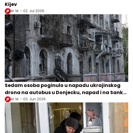
Kijev
M. M. -
02. Jul 2026.
Sedam osoba poginulo u napadu ukrajinskog
drona na autobus u Donjecku, napad i na Sankt
Peterburg
M. M. -
03. Jun 2026.