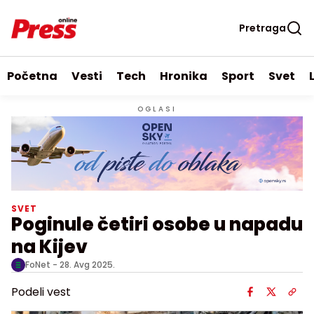
Pretraga
Početna
Vesti
Tech
Hronika
Sport
Svet
OGLASI
SVET
Poginule četiri osobe u napadu
na Kijev
FoNet -
28. Avg 2025.
Podeli vest