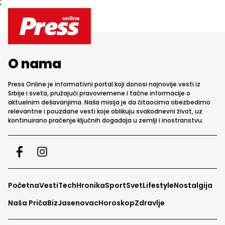
;
O nama
Press Online je informativni portal koji donosi najnovije vesti iz
Srbije i sveta, pružajući pravovremene i tačne informacije o
aktuelnim dešavanjima. Naša misija je da čitaocima obezbedimo
relevantne i pouzdane vesti koje oblikuju svakodnevni život, uz
kontinuirano praćenje ključnih događaja u zemlji i inostranstvu.
Početna
Vesti
Tech
Hronika
Sport
Svet
Lifestyle
Nostalgija
Naša Priča
Biz
Jasenovac
Horoskop
Zdravlje