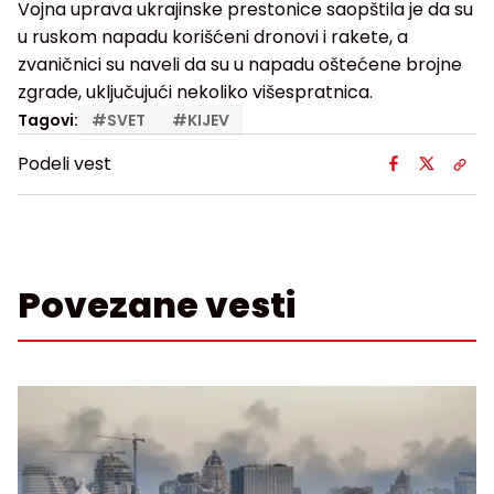
Vojna uprava ukrajinske prestonice saopštila je da su
u ruskom napadu korišćeni dronovi i rakete, a
zvaničnici su naveli da su u napadu oštećene brojne
zgrade, uključujući nekoliko višespratnica.
Tagovi:
#
SVET
#
KIJEV
Podeli vest
Povezane vesti