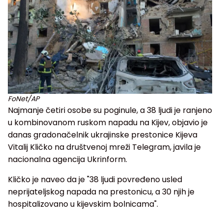
FoNet/AP
Najmanje četiri osobe su poginule, a 38 ljudi je ranjeno
u kombinovanom ruskom napadu na Kijev, objavio je
danas gradonačelnik ukrajinske prestonice Kijeva
Vitalij Kličko na društvenoj mreži Telegram, javila je
nacionalna agencija Ukrinform.
Kličko je naveo da je "38 ljudi povređeno usled
neprijateljskog napada na prestonicu, a 30 njih je
hospitalizovano u kijevskim bolnicama".