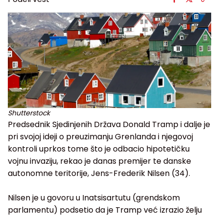
Shutterstock
Predsednik Sjedinjenih Država Donald Tramp i dalje je
pri svojoj ideji o preuzimanju Grenlanda i njegovoj
kontroli uprkos tome što je odbacio hipotetičku
vojnu invaziju, rekao je danas premijer te danske
autonomne teritorije, Jens-Frederik Nilsen (34).
Nilsen je u govoru u Inatsisartutu (grendskom
parlamentu) podsetio da je Tramp već izrazio želju