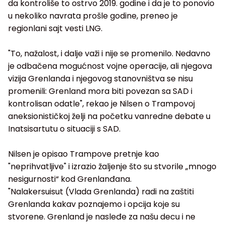
da kontroliše to ostrvo 2019. godine i da je to ponovio
u nekoliko navrata prošle godine, preneo je
regionlani sajt vesti LNG.
"To, nažalost, i dalje važi i nije se promenilo. Nedavno
je odbačena mogućnost vojne operacije, ali njegova
vizija Grenlanda i njegovog stanovništva se nisu
promenili: Grenland mora biti povezan sa SAD i
kontrolisan odatle", rekao je Nilsen o Trampovoj
aneksionističkoj želji na početku vanredne debate u
Inatsisartutu o situaciji s SAD.
Nilsen je opisao Trampove pretnje kao
"neprihvatljive" i izrazio žaljenje što su stvorile „mnogo
nesigurnosti“ kod Grenlanđana.
"Nalakersuisut (Vlada Grenlanda) radi na zaštiti
Grenlanda kakav poznajemo i opcija koje su
stvorene. Grenland je nasleđe za našu decu i ne