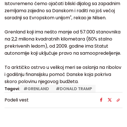
Istovremeno ćemo ojačati bliski dijalog sa zapadnim
zemljama zajedno sa Danskom i raditi na još većoj
saradnji sa Evropskom unijom", rekao je Nilsen.
Grenland koji ima nešto manje od 57.000 stanovnika
na 2,2 miliona kvadratnih kilometara (80% stalno
prekrivenih ledom), od 2009. godine ima Statut
autonomije koji uključuje pravo na samoopredeljenje.
To arktičko ostrvo u velikoj meri se oslanja na ribolov
i godišnju finansijsku pomoć Danske koja pokriva
skoro polovinu njegovog budžeta.
Tagovi:
#
GRENLAND
#
DONALD TRAMP
Podeli vest