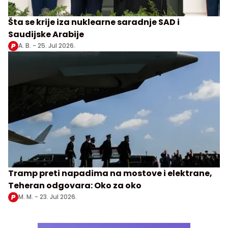
Šta se krije iza nuklearne saradnje SAD i
Saudijske Arabije
A. B. -
25. Jul 2026.
Tramp preti napadima na mostove i elektrane,
Teheran odgovara: Oko za oko
M. M. -
23. Jul 2026.