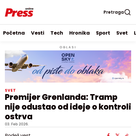
Pretraga
Početna
Vesti
Tech
Hronika
Sport
Svet
OGLASI
SVET
Premijer Grenlanda: Tramp
nije odustao od ideje o kontroli
ostrva
03. Feb 2026.
Podeli vest