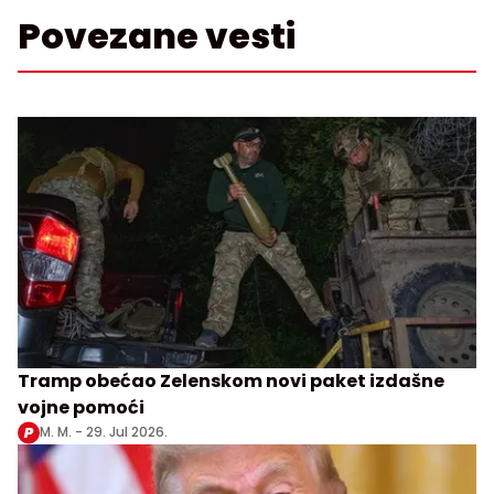
Povezane vesti
Tramp obećao Zelenskom novi paket izdašne
vojne pomoći
M. M. -
29. Jul 2026.