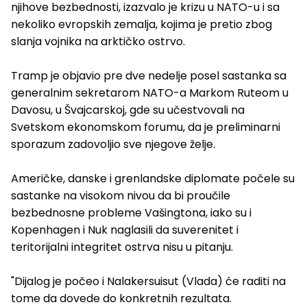
njihove bezbednosti, izazvalo je krizu u NATO-u i sa
nekoliko evropskih zemalja, kojima je pretio zbog
slanja vojnika na arktičko ostrvo.
Tramp je objavio pre dve nedelje posel sastanka sa
generalnim sekretarom NATO-a Markom Ruteom u
Davosu, u Švajcarskoj, gde su učestvovali na
Svetskom ekonomskom forumu, da je preliminarni
sporazum zadovoljio sve njegove želje.
Američke, danske i grenlandske diplomate počele su
sastanke na visokom nivou da bi proučile
bezbednosne probleme Vašingtona, iako su i
Kopenhagen i Nuk naglasili da suverenitet i
teritorijalni integritet ostrva nisu u pitanju.
"Dijalog je počeo i Nalakersuisut (Vlada) će raditi na
tome da dovede do konkretnih rezultata.