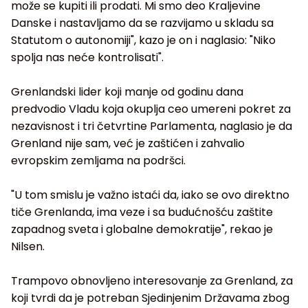
može se kupiti ili prodati. Mi smo deo Kraljevine
Danske i nastavljamo da se razvijamo u skladu sa
Statutom o autonomiji", kazo je on i naglasio: "Niko
spolja nas neće kontrolisati".
Grenlandski lider koji manje od godinu dana
predvodio Vladu koja okuplja ceo umereni pokret za
nezavisnost i tri četvrtine Parlamenta, naglasio je da
Grenland nije sam, već je zaštićen i zahvalio
evropskim zemljama na podršci.
"U tom smislu je važno istaći da, iako se ovo direktno
tiče Grenlanda, ima veze i sa budućnošću zaštite
zapadnog sveta i globalne demokratije", rekao je
Nilsen.
Trampovo obnovljeno interesovanje za Grenland, za
koji tvrdi da je potreban Sjedinjenim Državama zbog