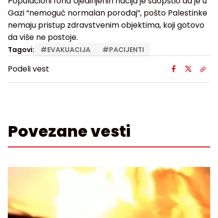
Populacioni fond Ujedinjenih nacija je saopštio da je u
Gazi “nemoguć normalan porođaj”, pošto Palestinke
nemaju pristup zdravstvenim objektima, koji gotovo
da više ne postoje.
Tagovi:
#
EVAKUACIJA
#
PACIJENTI
Podeli vest
Povezane vesti