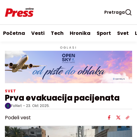
Pretraga
Početna
Vesti
Tech
Hronika
Sport
Svet
OGLASI
SVET
Prva evakuacija pacijenata
FoNet -
23. Okt 2025.
Podeli vest