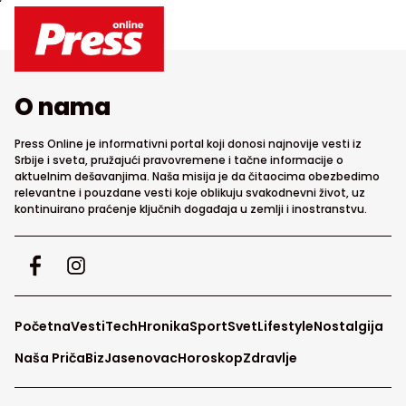
O nama
Press Online je informativni portal koji donosi najnovije vesti iz
Srbije i sveta, pružajući pravovremene i tačne informacije o
aktuelnim dešavanjima. Naša misija je da čitaocima obezbedimo
relevantne i pouzdane vesti koje oblikuju svakodnevni život, uz
kontinuirano praćenje ključnih događaja u zemlji i inostranstvu.
Početna
Vesti
Tech
Hronika
Sport
Svet
Lifestyle
Nostalgija
Naša Priča
Biz
Jasenovac
Horoskop
Zdravlje