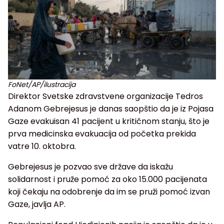
FoNet/AP/ilustracija
Direktor Svetske zdravstvene organizacije Tedros
Adanom Gebrejesus je danas saopštio da je iz Pojasa
Gaze evakuisan 41 pacijent u kritičnom stanju, što je
prva medicinska evakuacija od početka prekida
vatre 10. oktobra.
Gebrejesus je pozvao sve države da iskažu
solidarnost i pruže pomoć za oko 15.000 pacijenata
koji čekaju na odobrenje da im se pruži pomoć izvan
Gaze, javlja AP.