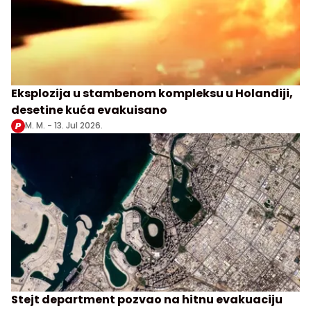
Eksplozija u stambenom kompleksu u Holandiji,
desetine kuća evakuisano
M. M. -
13. Jul 2026.
Stejt department pozvao na hitnu evakuaciju