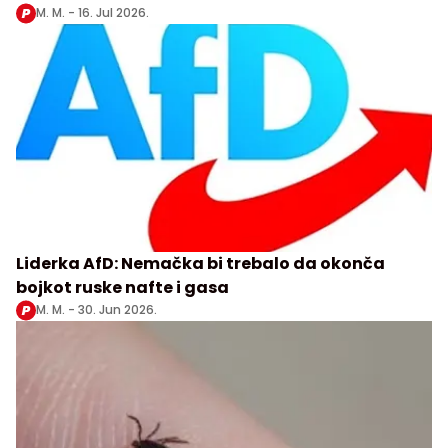
M. M. -
16. Jul 2026.
Liderka AfD: Nemačka bi trebalo da okonča
bojkot ruske nafte i gasa
M. M. -
30. Jun 2026.