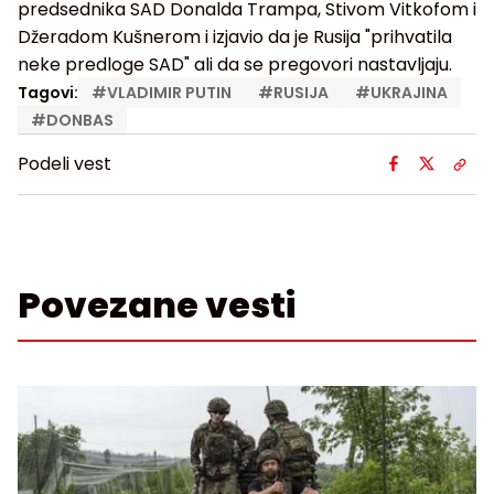
predsednika SAD Donalda Trampa, Stivom Vitkofom i
Džeradom Kušnerom i izjavio da je Rusija "prihvatila
neke predloge SAD" ali da se pregovori nastavljaju.
Tagovi:
#
VLADIMIR PUTIN
#
RUSIJA
#
UKRAJINA
#
DONBAS
Podeli vest
Povezane vesti