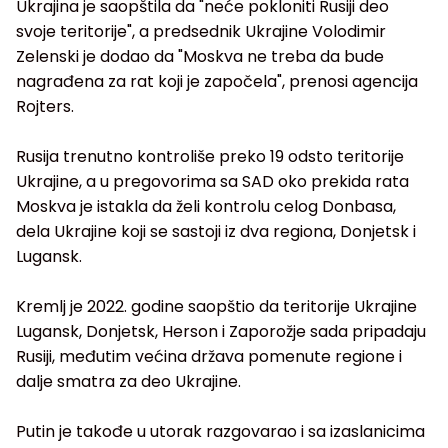
Ukrajina je saopštila da "neće pokloniti Rusiji deo
svoje teritorije", a predsednik Ukrajine Volodimir
Zelenski je dodao da "Moskva ne treba da bude
nagrađena za rat koji je započela", prenosi agencija
Rojters.
Rusija trenutno kontroliše preko 19 odsto teritorije
Ukrajine, a u pregovorima sa SAD oko prekida rata
Moskva je istakla da želi kontrolu celog Donbasa,
dela Ukrajine koji se sastoji iz dva regiona, Donjetsk i
Lugansk.
Kremlj je 2022. godine saopštio da teritorije Ukrajine
Lugansk, Donjetsk, Herson i Zaporožje sada pripadaju
Rusiji, međutim većina država pomenute regione i
dalje smatra za deo Ukrajine.
Putin je takođe u utorak razgovarao i sa izaslanicima