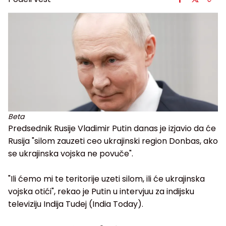
Beta
Predsednik Rusije Vladimir Putin danas je izjavio da će
Rusija "silom zauzeti ceo ukrajinski region Donbas, ako
se ukrajinska vojska ne povuče".
"Ili ćemo mi te teritorije uzeti silom, ili će ukrajinska
vojska otići", rekao je Putin u intervjuu za indijsku
televiziju Indija Tudej (India Today).