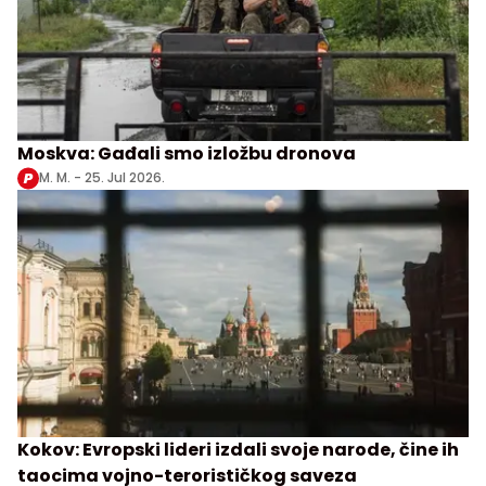
Moskva: Gađali smo izložbu dronova
M. M. -
25. Jul 2026.
Kokov: Evropski lideri izdali svoje narode, čine ih
taocima vojno-terorističkog saveza