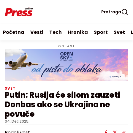
Pretraga
Početna
Vesti
Tech
Hronika
Sport
Svet
OGLASI
SVET
Putin: Rusija će silom zauzeti
Donbas ako se Ukrajina ne
povuče
04. Dec 2025.
Podeli vest