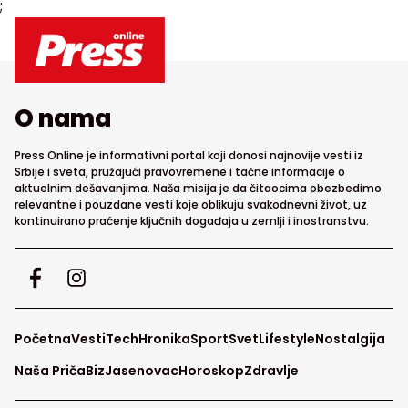
;
O nama
Press Online je informativni portal koji donosi najnovije vesti iz
Srbije i sveta, pružajući pravovremene i tačne informacije o
aktuelnim dešavanjima. Naša misija je da čitaocima obezbedimo
relevantne i pouzdane vesti koje oblikuju svakodnevni život, uz
kontinuirano praćenje ključnih događaja u zemlji i inostranstvu.
Početna
Vesti
Tech
Hronika
Sport
Svet
Lifestyle
Nostalgija
Naša Priča
Biz
Jasenovac
Horoskop
Zdravlje