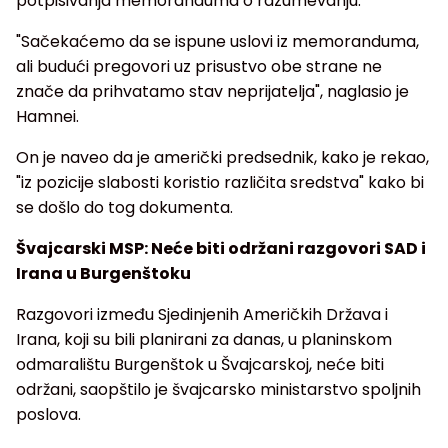
potpisivanja memoranduma o razumevanju.
"Sačekaćemo da se ispune uslovi iz memoranduma,
ali budući pregovori uz prisustvo obe strane ne
znače da prihvatamo stav neprijatelja", naglasio je
Hamnei.
On je naveo da je američki predsednik, kako je rekao,
"iz pozicije slabosti koristio različita sredstva" kako bi
se došlo do tog dokumenta.
Švajcarski MSP: Neće biti održani razgovori SAD i
Irana u Burgenštoku
Razgovori između Sjedinjenih Američkih Država i
Irana, koji su bili planirani za danas, u planinskom
odmaralištu Burgenštok u Švajcarskoj, neće biti
održani, saopštilo je švajcarsko ministarstvo spoljnih
poslova.