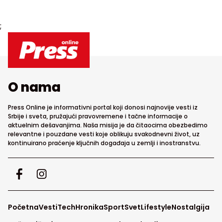
;
O nama
Press Online je informativni portal koji donosi najnovije vesti iz
Srbije i sveta, pružajući pravovremene i tačne informacije o
aktuelnim dešavanjima. Naša misija je da čitaocima obezbedimo
relevantne i pouzdane vesti koje oblikuju svakodnevni život, uz
kontinuirano praćenje ključnih događaja u zemlji i inostranstvu.
Početna
Vesti
Tech
Hronika
Sport
Svet
Lifestyle
Nostalgija