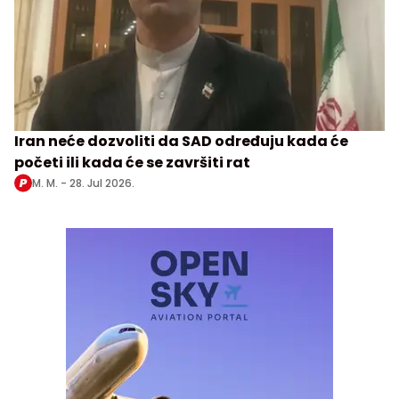
Iran neće dozvoliti da SAD određuju kada će
početi ili kada će se završiti rat
M. M. -
28. Jul 2026.