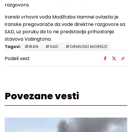
razgovora.
Iranski vrhovni vođa Modžtaba Hamnei ovlastio je
iranske pregovarače da vode direktne razgovore sa
SAD, uz poruku da to ne predstavlja prihvatanje
stavova Vašingtona.
Tagovi:
#
IRAN
#
SAD
#
ORMUSKI MOREUZ
Podeli vest
Povezane vesti