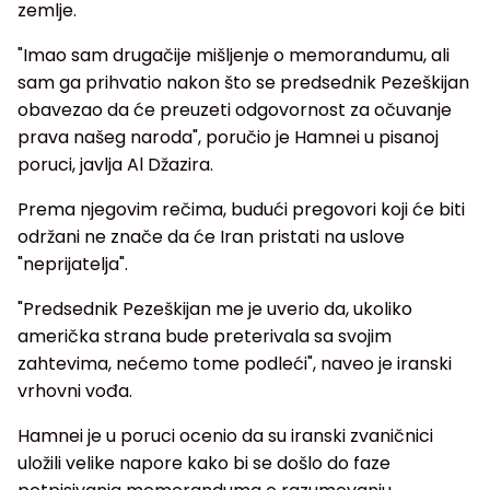
zemlje.
"Imao sam drugačije mišljenje o memorandumu, ali
sam ga prihvatio nakon što se predsednik Pezeškijan
obavezao da će preuzeti odgovornost za očuvanje
prava našeg naroda", poručio je Hamnei u pisanoj
poruci, javlja Al Džazira.
Prema njegovim rečima, budući pregovori koji će biti
održani ne znače da će Iran pristati na uslove
"neprijatelja".
"Predsednik Pezeškijan me je uverio da, ukoliko
američka strana bude preterivala sa svojim
zahtevima, nećemo tome podleći", naveo je iranski
vrhovni vođa.
Hamnei je u poruci ocenio da su iranski zvaničnici
uložili velike napore kako bi se došlo do faze