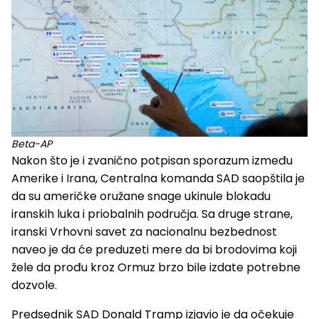
Beta-AP
Nakon što je i zvanično potpisan sporazum između
Amerike i Irana, Centralna komanda SAD saopštila je
da su američke oružane snage ukinule blokadu
iranskih luka i priobalnih područja. Sa druge strane,
iranski Vrhovni savet za nacionalnu bezbednost
naveo je da će preduzeti mere da bi brodovima koji
žele da prođu kroz Ormuz brzo bile izdate potrebne
dozvole.
Predsednik SAD Donald Tramp izjavio je da očekuje