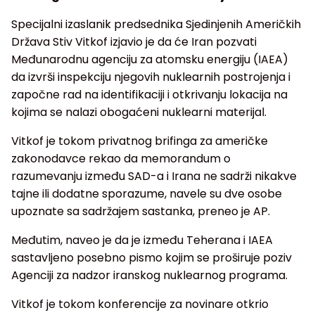
Specijalni izaslanik predsednika Sjedinjenih Američkih
Država Stiv Vitkof izjavio je da će Iran pozvati
Međunarodnu agenciju za atomsku energiju (IAEA)
da izvrši inspekciju njegovih nuklearnih postrojenja i
započne rad na identifikaciji i otkrivanju lokacija na
kojima se nalazi obogaćeni nuklearni materijal.
Vitkof je tokom privatnog brifinga za američke
zakonodavce rekao da memorandum o
razumevanju između SAD-a i Irana ne sadrži nikakve
tajne ili dodatne sporazume, navele su dve osobe
upoznate sa sadržajem sastanka, preneo je AP.
Međutim, naveo je da je između Teherana i IAEA
sastavljeno posebno pismo kojim se proširuje poziv
Agenciji za nadzor iranskog nuklearnog programa.
Vitkof je tokom konferencije za novinare otkrio