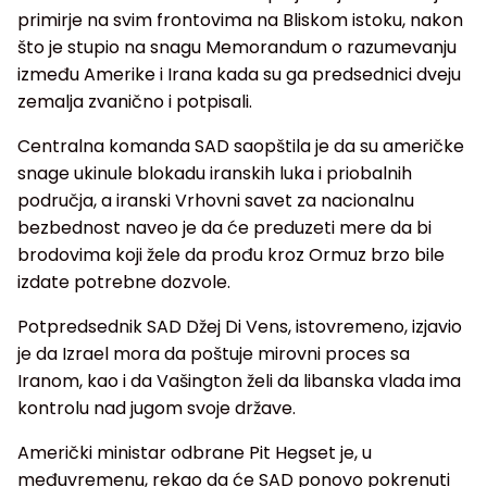
primirje na svim frontovima na Bliskom istoku, nakon
što je stupio na snagu Memorandum o razumevanju
između Amerike i Irana kada su ga predsednici dveju
zemalja zvanično i potpisali.
Centralna komanda SAD saopštila je da su američke
snage ukinule blokadu iranskih luka i priobalnih
područja, a iranski Vrhovni savet za nacionalnu
bezbednost naveo je da će preduzeti mere da bi
brodovima koji žele da prođu kroz Ormuz brzo bile
izdate potrebne dozvole.
Potpredsednik SAD Džej Di Vens, istovremeno, izjavio
je da Izrael mora da poštuje mirovni proces sa
Iranom, kao i da Vašington želi da libanska vlada ima
kontrolu nad jugom svoje države.
Američki ministar odbrane Pit Hegset je, u
međuvremenu, rekao da će SAD ponovo pokrenuti