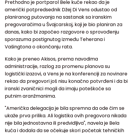
Prethodno je portparol Bele kuće rekao da je
američki potpredsednik Džej Di Vens odustao od
planiranog putovanja na sastanak sa iranskim
pregovaračima u Švajcarskoj, koji je bio planiran za
danas, kako bi započeo razgovore o sprovođenju
sporazuma postignutog između Teherana i
Vašingtona o okončanju rata.
Kako je preneo Akisos, prema navodima
administracije, razlog za promenu planova su
logistički izazovi, a Vens je na konferenciji za novinare
rekao da pregovori još nisu konačno potvrđeni i da bi
iranski zvaničnici mogli da imaju poteškoće sa
putnim aranžmanima.
"Američka delegacija je bila spremna da ode čim se
ukaže prva prilika. Ali logistika ovih pregovora nikada
nije bila jednostavna ili predvidljiva", navela je Bela
kuća i dodala da se očekuje skori početak tehničkih