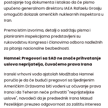
postojanje tog dokumenta i istakao da će pismo
upućeno generalnom direktoru IAEA Rafaelu Grosiju
omogućiti dolazak američkih nuklearnih inspektora u
Iran.
Prema istim izvorima, detalji o sadržaju pisma i
planiranim inspekcijama predstavljeni su
rukovodstvu Kongresa i članovima odbora nadležnih
za pitanja nacionalne bezbednosti.
Hamnei: Pregovori sa SAD ne znače prihvatanje
uslova neprijatelja, čuvaćemo prava Irana
Iranski vrhovni vođa ajatolah Modžtaba Hamnei
poručio je da će budući pregovori sa Sjedinjenim
Američkim Državama biti vođeni uz očuvanje prava
Irana i da Teheran neće prihvatiti "neprijateljske
uslove", navodeći da je predsednik Irana Masud
Pezeškijan preuzeo odgovornost za zaštitu interesa