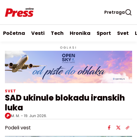
Pretraga
Početna
Vesti
Tech
Hronika
Sport
Svet
OGLASI
SVET
SAD ukinule blokadu iranskih
luka
M. M. -
19. Jun 2026.
Podeli vest