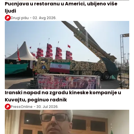
Pucnjava u restoranu u Americi, ubijeno više
ljudi
Drugi pišu -
02. Avg 2026.
Iranski napad na zgradu kineske kompanije u
Kuvajtu, poginuo radnik
PressOnline -
30. Jul 2026.