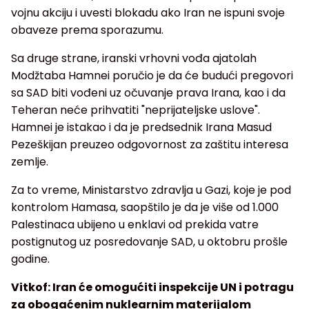
vojnu akciju i uvesti blokadu ako Iran ne ispuni svoje
obaveze prema sporazumu.
Sa druge strane, iranski vrhovni vođa ajatolah
Modžtaba Hamnei poručio je da će budući pregovori
sa SAD biti vođeni uz očuvanje prava Irana, kao i da
Teheran neće prihvatiti "neprijateljske uslove".
Hamnei je istakao i da je predsednik Irana Masud
Pezeškijan preuzeo odgovornost za zaštitu interesa
zemlje.
Za to vreme, Ministarstvo zdravlja u Gazi, koje je pod
kontrolom Hamasa, saopštilo je da je više od 1.000
Palestinaca ubijeno u enklavi od prekida vatre
postignutog uz posredovanje SAD, u oktobru prošle
godine.
Vitkof: Iran će omogućiti inspekcije UN i potragu
za obogaćenim nuklearnim materijalom