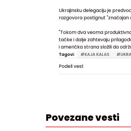
Ukrajinsku delegaciju je predvo
razgovora postignut "značajan 
"Tokom dva veoma produktivna 
tačke i dalje zahtevaju prilago
i američka strana složili da održ
Tagovi:
#
KAJA KALAS
#
UKRA
Podeli vest
Povezane vesti