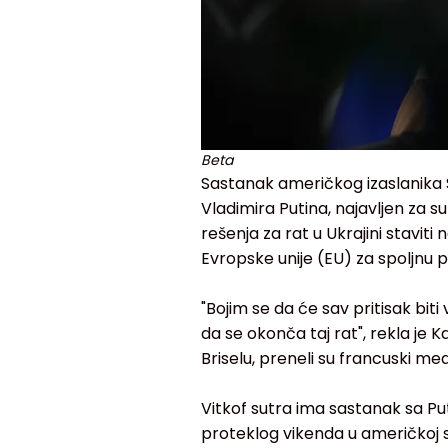
Beta
Sastanak američkog izaslanika S
Vladimira Putina, najavljen za s
rešenja za rat u Ukrajini staviti
Evropske unije (EU) za spoljnu p
"Bojim se da će sav pritisak biti
da se okonča taj rat", rekla je
Briselu, preneli su francuski medi
Vitkof sutra ima sastanak sa Pu
proteklog vikenda u američkoj sa