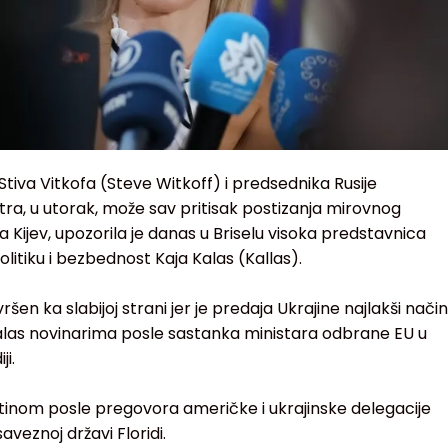
tiva Vitkofa (Steve Witkoff) i predsednika Rusije
utra, u utorak, može sav pritisak postizanja mirovnog
 na Kijev, upozorila je danas u Briselu visoka predstavnica
olitiku i bezbednost Kaja Kalas (Kallas).
 vršen ka slabijoj strani jer je predaja Ukrajine najlakši način
 Kalas novinarima posle sastanka ministara odbrane EU u
ji.
tinom posle pregovora američke i ukrajinske delegacije
veznoj državi Floridi.