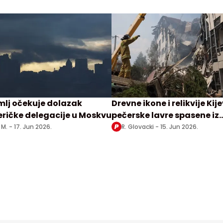
mlj očekuje dolazak
Drevne ikone i relikvije Kij
ričke delegacije u Moskvu
pečerske lavre spasene iz
požara
 M. -
17. Jun 2026.
R. Glovacki -
15. Jun 2026.