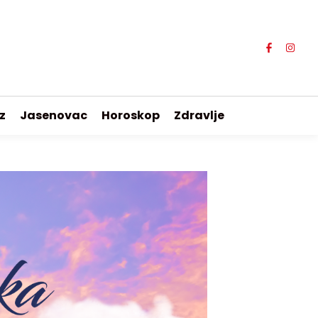
z
Jasenovac
Horoskop
Zdravlje