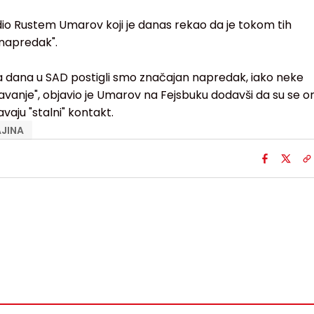
dio Rustem Umarov koji je danas rekao da je tokom tih
napredak".
dana u SAD postigli smo značajan napredak, iako neke
đavanje", objavio je Umarov na Fejsbuku dodavši da su se o
avaju "stalni" kontakt.
JINA