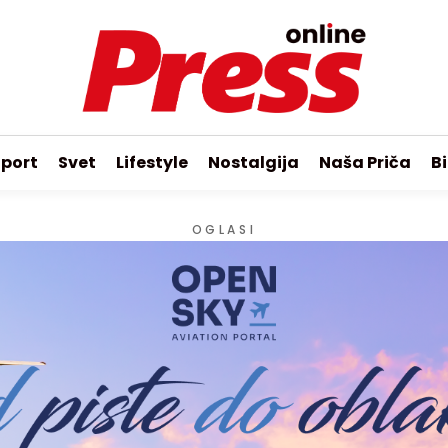
port
Svet
Lifestyle
Nostalgija
Naša Priča
Bi
OGLASI