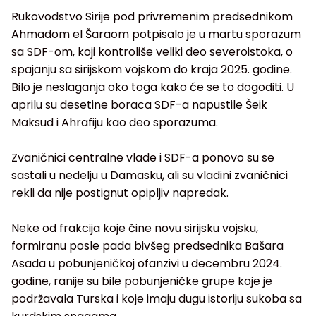
Rukovodstvo Sirije pod privremenim predsednikom
Ahmadom el Šaraom potpisalo je u martu sporazum
sa SDF-om, koji kontroliše veliki deo severoistoka, o
spajanju sa sirijskom vojskom do kraja 2025. godine.
Bilo je neslaganja oko toga kako će se to dogoditi. U
aprilu su desetine boraca SDF-a napustile Šeik
Maksud i Ahrafiju kao deo sporazuma.
Zvaničnici centralne vlade i SDF-a ponovo su se
sastali u nedelju u Damasku, ali su vladini zvaničnici
rekli da nije postignut opipljiv napredak.
Neke od frakcija koje čine novu sirijsku vojsku,
formiranu posle pada bivšeg predsednika Bašara
Asada u pobunjeničkoj ofanzivi u decembru 2024.
godine, ranije su bile pobunjeničke grupe koje je
podržavala Turska i koje imaju dugu istoriju sukoba sa