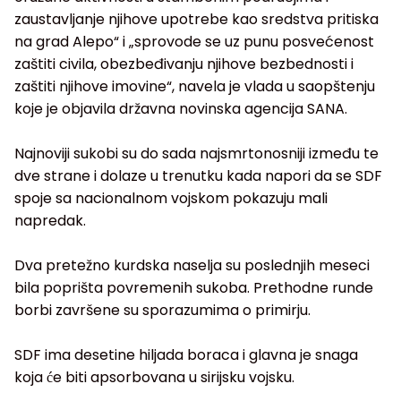
zaustavljanje njihove upotrebe kao sredstva pritiska
na grad Alepo“ i „sprovode se uz punu posvećenost
zaštiti civila, obezbeđivanju njihove bezbednosti i
zaštiti njihove imovine“, navela je vlada u saopštenju
koje je objavila državna novinska agencija SANA.
Najnoviji sukobi su do sada najsmrtonosniji između te
dve strane i dolaze u trenutku kada napori da se SDF
spoje sa nacionalnom vojskom pokazuju mali
napredak.
Dva pretežno kurdska naselja su poslednjih meseci
bila poprišta povremenih sukoba. Prethodne runde
borbi završene su sporazumima o primirju.
SDF ima desetine hiljada boraca i glavna je snaga
koja će biti apsorbovana u sirijsku vojsku.