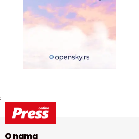
;
O nama