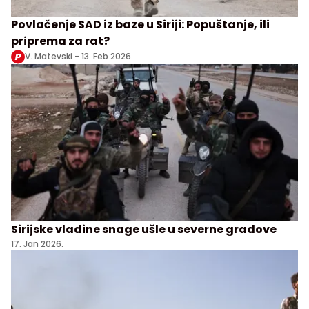
Povlačenje SAD iz baze u Siriji: Popuštanje, ili
priprema za rat?
V. Matevski -
13. Feb 2026.
Sirijske vladine snage ušle u severne gradove
17. Jan 2026.