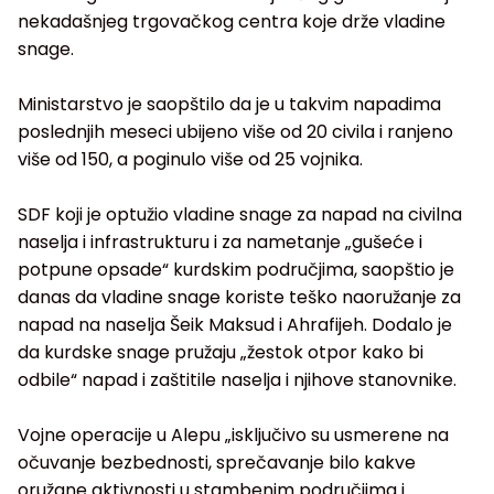
nekadašnjeg trgovačkog centra koje drže vladine
snage.
Ministarstvo je saopštilo da je u takvim napadima
poslednjih meseci ubijeno više od 20 civila i ranjeno
više od 150, a poginulo više od 25 vojnika.
SDF koji je optužio vladine snage za napad na civilna
naselja i infrastrukturu i za nametanje „gušeće i
potpune opsade“ kurdskim područjima, saopštio je
danas da vladine snage koriste teško naoružanje za
napad na naselja Šeik Maksud i Ahrafijeh. Dodalo je
da kurdske snage pružaju „žestok otpor kako bi
odbile“ napad i zaštitile naselja i njihove stanovnike.
Vojne operacije u Alepu „isključivo su usmerene na
očuvanje bezbednosti, sprečavanje bilo kakve
oružane aktivnosti u stambenim područjima i