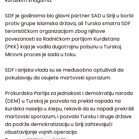
kurdskim snagama.
SDF je godinama bio glavni partner SAD u Siriji u borbi
protiv grupe Islamska država, ali Turska smatra SDF
terorističkom organizacijom zbog njihove
povezanosti sa Radničkom partijom Kurdistana
(PKK) koja je vodila dugotrajnu pobunu u Turskoj.
Mirovni proces je sada u toku.
SDF i sirijska vlada su se međusobno optuživali da
pokušavaju da osujete martovski sporazum.
Prokurdska Partija za jednakost i demokratiju naroda
(DEM) u Turskoj je pozvala na prekid napada na
kurdska naselja u Alepu, rekavši da su napadi prekršili
martovski sporazum, i pozvala Tursku i druge države
da podrže demokratizaciju u Siriji zahtevajući
obustavljanje vojnih operacija.