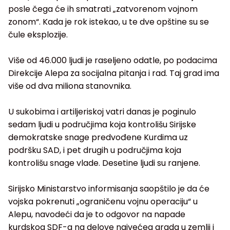
posle čega će ih smatrati „zatvorenom vojnom
zonom“. Kada je rok istekao, u te dve opštine su se
čule eksplozije.
Više od 46.000 ljudi je raseljeno odatle, po podacima
Direkcije Alepa za socijalna pitanja i rad. Taj grad ima
više od dva miliona stanovnika.
U sukobima i artiljeriskoj vatri danas je poginulo
sedam ljudi u područjima koja kontrolišu Sirijske
demokratske snage predvođene Kurdima uz
podršku SAD, i pet drugih u područjima koja
kontrolišu snage vlade. Desetine ljudi su ranjene.
Sirijsko Ministarstvo informisanja saopštilo je da će
vojska pokrenuti „ograničenu vojnu operaciju“ u
Alepu, navodeći da je to odgovor na napade
kurdskog SDF-a na delove najvećeg grada u zemlji i