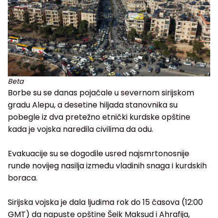
Beta
Borbe su se danas pojačale u severnom sirijskom
gradu Alepu, a desetine hiljada stanovnika su
pobegle iz dva pretežno etnički kurdske opštine
kada je vojska naredila civilima da odu.
Evakuacije su se dogodile usred najsmrtonosnije
runde novijeg nasilja između vladinih snaga i kurdskih
boraca.
Sirijska vojska je dala ljudima rok do 15 časova (12:00
GMT) da napuste opštine Šeik Maksud i Ahrafija,