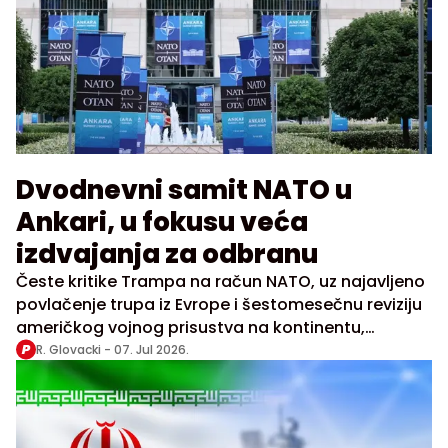
Dvodnevni samit NATO u
Ankari, u fokusu veća
izdvajanja za odbranu
Česte kritike Trampa na račun NATO, uz najavljeno
povlačenje trupa iz Evrope i šestomesečnu reviziju
američkog vojnog prisustva na kontinentu,
doprinele su neizvesnosti unutar Alijanse
R. Glovacki -
07. Jul 2026.