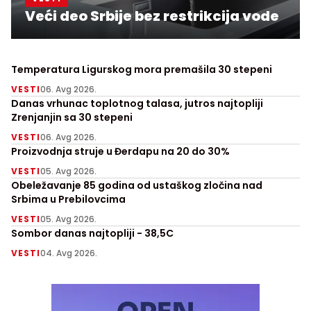
Veći deo Srbije bez restrikcija vode
Temperatura Ligurskog mora premašila 30 stepeni
VESTI
06. Avg 2026.
Danas vrhunac toplotnog talasa, jutros najtopliji
Zrenjanjin sa 30 stepeni
VESTI
06. Avg 2026.
Proizvodnja struje u Đerdapu na 20 do 30%
VESTI
05. Avg 2026.
Obeležavanje 85 godina od ustaškog zločina nad
Srbima u Prebilovcima
VESTI
05. Avg 2026.
Sombor danas najtopliji - 38,5C
VESTI
04. Avg 2026.