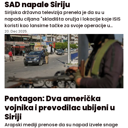
SAD napale Siriju
Sirijska državna televizija prenela je da su u
napadu ciljana "skladišta oružja i lokacije koje ISIS
koristi kao lansirne tačke za svoje operacije u
regionu
20. Dec 2025.
Pentagon: Dva američka
vojnika i prevodilac ubijeni u
Siriji
Arapski mediji prenose da su napad izvele snage