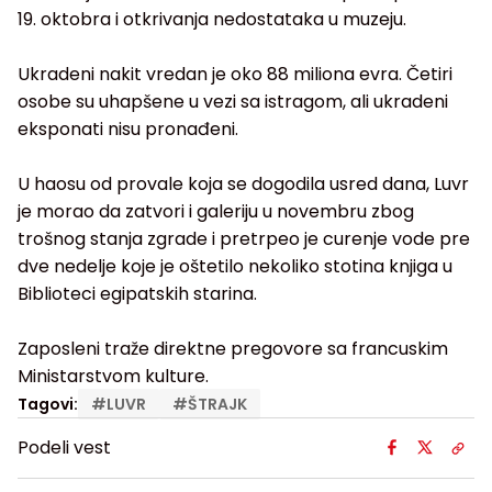
19. oktobra i otkrivanja nedostataka u muzeju.
Ukradeni nakit vredan je oko 88 miliona evra. Četiri
osobe su uhapšene u vezi sa istragom, ali ukradeni
eksponati nisu pronađeni.
U haosu od provale koja se dogodila usred dana, Luvr
je morao da zatvori i galeriju u novembru zbog
trošnog stanja zgrade i pretrpeo je curenje vode pre
dve nedelje koje je oštetilo nekoliko stotina knjiga u
Biblioteci egipatskih starina.
Zaposleni traže direktne pregovore sa francuskim
Ministarstvom kulture.
Tagovi:
#
LUVR
#
ŠTRAJK
Podeli vest