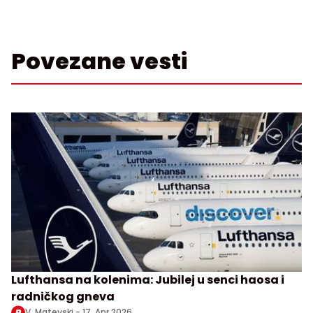
Povezane vesti
Lufthansa na kolenima: Jubilej u senci haosa i
radničkog gneva
V. Matevski -
17. Apr 2026.