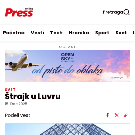
Pretraga
Početna
Vesti
Tech
Hronika
Sport
Svet
OGLASI
SVET
Štrajk u Luvru
15. Dec 2025.
Podeli vest