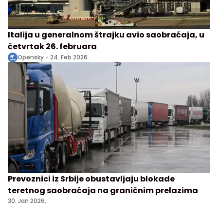
Italija u generalnom štrajku avio saobraćaja, u
četvrtak 26. februara
Opensky -
24. Feb 2026.
Prevoznici iz Srbije obustavljaju blokade
teretnog saobraćaja na graničnim prelazima
30. Jan 2026.