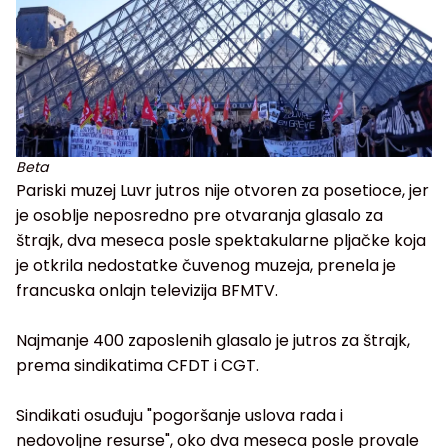
Beta
Pariski muzej Luvr jutros nije otvoren za posetioce, jer
je osoblje neposredno pre otvaranja glasalo za
štrajk, dva meseca posle spektakularne pljačke koja
je otkrila nedostatke čuvenog muzeja, prenela je
francuska onlajn televizija BFMTV.
Najmanje 400 zaposlenih glasalo je jutros za štrajk,
prema sindikatima CFDT i CGT.
Sindikati osuđuju "pogoršanje uslova rada i
nedovoljne resurse", oko dva meseca posle provale