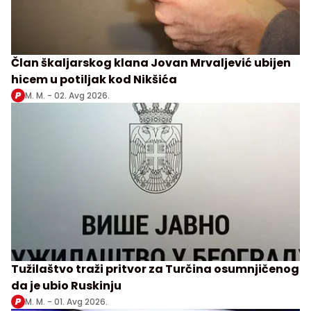
Član škaljarskog klana Jovan Mrvaljević ubijen
hicem u potiljak kod Nikšića
M. M. -
02. Avg 2026.
Tužilaštvo traži pritvor za Turčina osumnjičenog
da je ubio Ruskinju
M. M. -
01. Avg 2026.