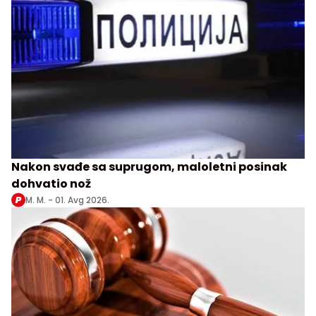
Nakon svađe sa suprugom, maloletni posinak
dohvatio nož
M. M. -
01. Avg 2026.