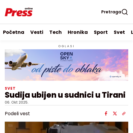
Pretraga
Početna
Vesti
Tech
Hronika
Sport
Svet
OGLASI
SVET
Sudija ubijen u sudnici u Tirani
06. Okt 2025.
Podeli vest