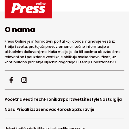
O nama
Press Online je informativni portal koji donosi najnovije vesti iz
Srbije i sveta, pružajući pravovremene i tačne informacije o
aktuelnim dešavanjima. Naša misija je da čitaocima obezbedimo
relevantne i pouzdane vesti koje oblikuju svakodnevni život, uz
kontinuirano praćenje ključnih događaja u zemlji i inostranstvu.
Početna
Vesti
Tech
Hronika
Sport
Svet
Lifestyle
Nostalgija
Naša Priča
Biz
Jasenovac
Horoskop
Zdravlje
Uslovi korišćenja
Politika privatnosti
Impressum