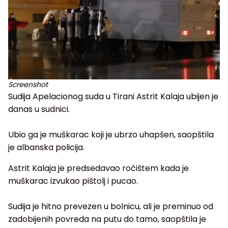
Screenshot
Sudija Apelacionog suda u Tirani Astrit Kalaja ubijen je
danas u sudnici.
Ubio ga je muškarac koji je ubrzo uhapšen, saopštila
je albanska policija.
Astrit Kalaja je predsedavao ročištem kada je
muškarac izvukao pištolj i pucao.
Sudija je hitno prevezen u bolnicu, ali je preminuo od
zadobijenih povreda na putu do tamo, saopštila je