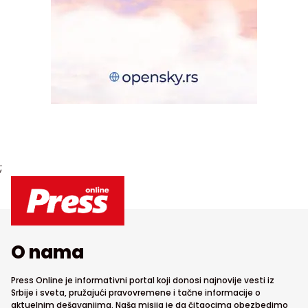
;
O nama
Press Online je informativni portal koji donosi najnovije vesti iz
Srbije i sveta, pružajući pravovremene i tačne informacije o
aktuelnim dešavanjima. Naša misija je da čitaocima obezbedimo