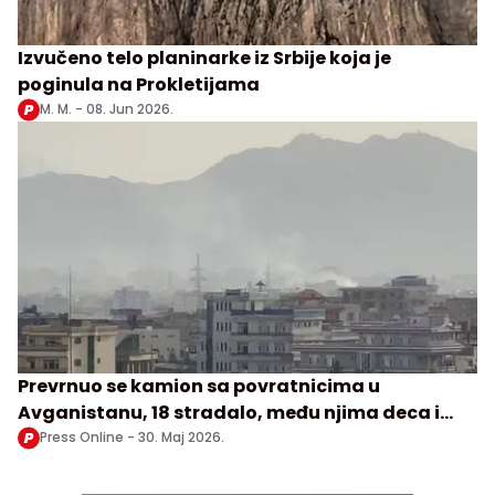
Izvučeno telo planinarke iz Srbije koja je
poginula na Prokletijama
M. M. -
08. Jun 2026.
Prevrnuo se kamion sa povratnicima u
Avganistanu, 18 stradalo, među njima deca i
žene
Press Online -
30. Maj 2026.