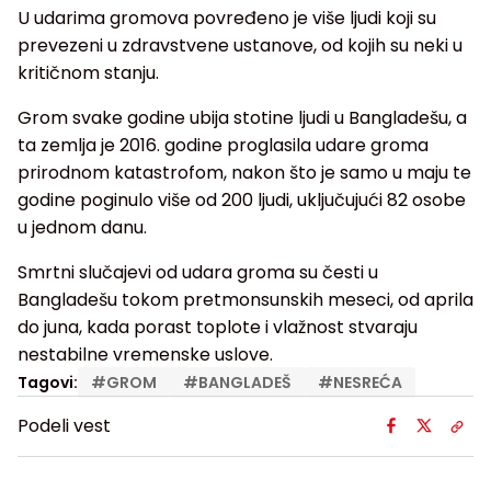
U udarima gromova povređeno je više ljudi koji su
prevezeni u zdravstvene ustanove, od kojih su neki u
kritičnom stanju.
Grom svake godine ubija stotine ljudi u Bangladešu, a
ta zemlja je 2016. godine proglasila udare groma
prirodnom katastrofom, nakon što je samo u maju te
godine poginulo više od 200 ljudi, uključujući 82 osobe
u jednom danu.
Smrtni slučajevi od udara groma su česti u
Bangladešu tokom pretmonsunskih meseci, od aprila
do juna, kada porast toplote i vlažnost stvaraju
nestabilne vremenske uslove.
Tagovi:
#
GROM
#
BANGLADEŠ
#
NESREĆA
Podeli vest