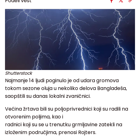
Podeli vest
Shutterstock
Najmanje 14 ljudi poginulo je od udara gromova
tokom sezone oluja u nekoliko delova Bangladeša,
saopštili su danas lokalni zvaničnici.
Većina žrtava bili su poljoprivrednici koji su radili na
otvorenim poljima, kao i
radnici koji su se u trenutku grmljavine zatekli na
izloženim područjima, prenosi Rojters.