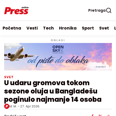
Pretraga
Početna
Vesti
Tech
Hronika
Sport
Svet
OGLASI
SVET
U udaru gromova tokom
sezone oluja u Bangladešu
poginulo najmanje 14 osoba
M. M. -
27. Apr 2026.