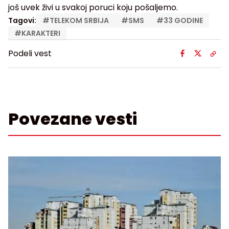
još uvek živi u svakoj poruci koju pošaljemo.
Tagovi:
#
TELEKOM SRBIJA
#
SMS
#
33 GODINE
#
KARAKTERI
Podeli vest
Povezane vesti