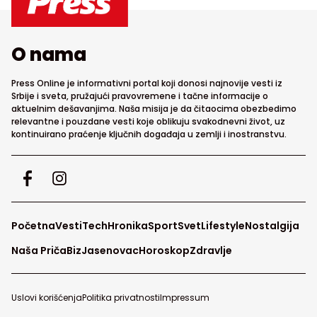
O nama
Press Online je informativni portal koji donosi najnovije vesti iz
Srbije i sveta, pružajući pravovremene i tačne informacije o
aktuelnim dešavanjima. Naša misija je da čitaocima obezbedimo
relevantne i pouzdane vesti koje oblikuju svakodnevni život, uz
kontinuirano praćenje ključnih događaja u zemlji i inostranstvu.
Početna
Vesti
Tech
Hronika
Sport
Svet
Lifestyle
Nostalgija
Naša Priča
Biz
Jasenovac
Horoskop
Zdravlje
Uslovi korišćenja
Politika privatnosti
Impressum