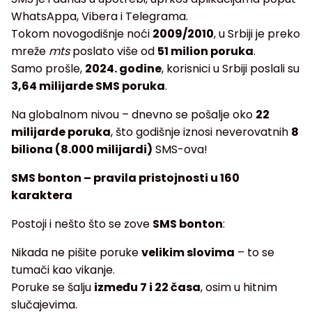
WhatsAppa, Vibera i Telegrama.
Tokom novogodišnje noći
2009/2010
, u Srbiji je preko
mreže
mts
poslato više od
51 milion poruka
.
Samo prošle,
2024. godine
, korisnici u Srbiji poslali su
3,64 milijarde SMS poruka
.
Na globalnom nivou – dnevno se pošalje oko
22
milijarde poruka
, što godišnje iznosi neverovatnih
8
biliona (8.000 milijardi)
SMS-ova!
SMS bonton – pravila pristojnosti u 160
karaktera
Postoji i nešto što se zove
SMS bonton
:
Nikada ne pišite poruke
velikim slovima
– to se
tumači kao vikanje.
Poruke se šalju
između 7 i 22 časa
, osim u hitnim
slučajevima.