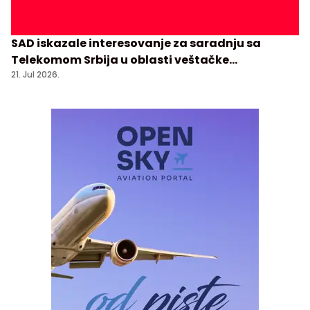
SAD iskazale interesovanje za saradnju sa
Telekomom Srbija u oblasti veštačke
inteligencije
21. Jul 2026.