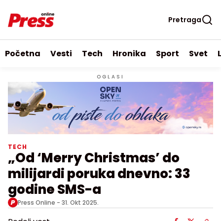
Pretraga
Početna
Vesti
Tech
Hronika
Sport
Svet
OGLASI
TECH
„Od ‘Merry Christmas’ do
milijardi poruka dnevno: 33
godine SMS-a
Press Online -
31. Okt 2025.