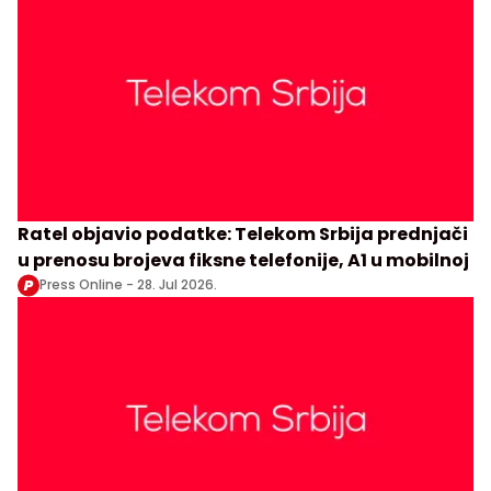
Ratel objavio podatke: Telekom Srbija prednjači
u prenosu brojeva fiksne telefonije, A1 u mobilnoj
Press Online -
28. Jul 2026.