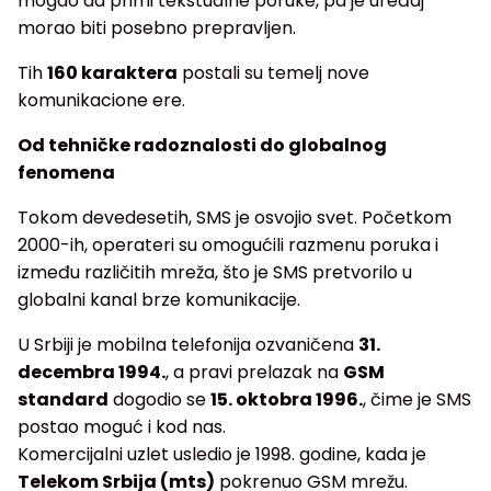
mogao da primi tekstualne poruke, pa je uređaj
morao biti posebno prepravljen.
Tih
160 karaktera
postali su temelj nove
komunikacione ere.
Od tehničke radoznalosti do globalnog
fenomena
Tokom devedesetih, SMS je osvojio svet. Početkom
2000-ih, operateri su omogućili razmenu poruka i
između različitih mreža, što je SMS pretvorilo u
globalni kanal brze komunikacije.
U Srbiji je mobilna telefonija ozvaničena
31.
decembra 1994.
, a pravi prelazak na
GSM
standard
dogodio se
15. oktobra 1996.
, čime je SMS
postao moguć i kod nas.
Komercijalni uzlet usledio je 1998. godine, kada je
Telekom Srbija (mts)
pokrenuo GSM mrežu.