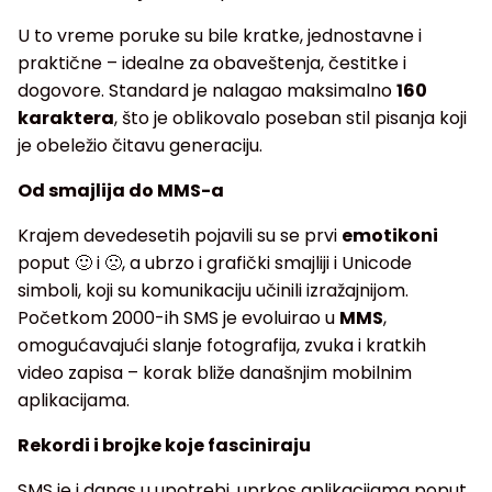
U to vreme poruke su bile kratke, jednostavne i
praktične – idealne za obaveštenja, čestitke i
dogovore. Standard je nalagao maksimalno
160
karaktera
, što je oblikovalo poseban stil pisanja koji
je obeležio čitavu generaciju.
Od smajlija do MMS-a
Krajem devedesetih pojavili su se prvi
emotikoni
poput 🙂 i 🙁, a ubrzo i grafički smajliji i Unicode
simboli, koji su komunikaciju učinili izražajnijom.
Početkom 2000-ih SMS je evoluirao u
MMS
,
omogućavajući slanje fotografija, zvuka i kratkih
video zapisa – korak bliže današnjim mobilnim
aplikacijama.
Rekordi i brojke koje fasciniraju
SMS je i danas u upotrebi, uprkos aplikacijama poput