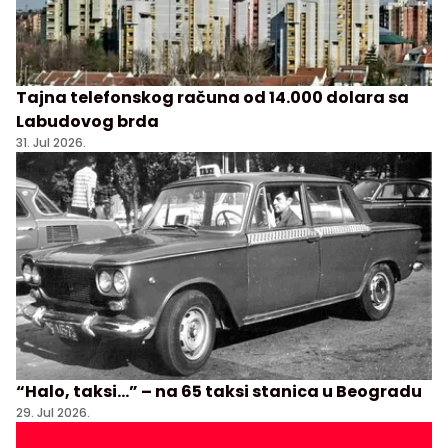
Tajna telefonskog računa od 14.000 dolara sa
Labudovog brda
31. Jul 2026.
“Halo, taksi…” – na 65 taksi stanica u Beogradu
29. Jul 2026.