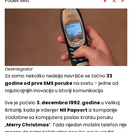
Podeli vest
Desintegrator
Za samo nekoliko nedelja navršiće se tačno
33
godine od prve SMS poruke
na svetu – jedne od
najuticajnijih inovacija u istoriji komunikacija.
Sve je počelo
3. decembra 1992. godine
u Velikoj
Britaniji, kada je inženjer
Nil Papvort
iz kompanije
Vodafone
sa kompjutera poslao kratku poruku
„
Merry Christmas
“. Tada nijedan mobilni telefon nije