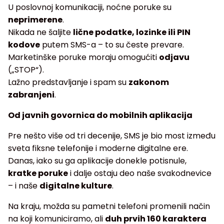
U poslovnoj komunikaciji, noćne poruke su
neprimerene
.
Nikada ne šaljite
lične podatke, lozinke ili PIN
kodove
putem SMS-a – to su česte prevare.
Marketinške poruke moraju omogućiti
odjavu
(„STOP“).
Lažno predstavljanje i spam su
zakonom
zabranjeni
.
Od javnih govornica do mobilnih aplikacija
Pre nešto više od tri decenije, SMS je bio most između
sveta fiksne telefonije i moderne digitalne ere.
Danas, iako su ga aplikacije donekle potisnule,
kratke poruke
i dalje ostaju deo naše svakodnevice
– i naše
digitalne kulture
.
Na kraju, možda su pametni telefoni promenili način
na koji komuniciramo, ali
duh prvih 160 karaktera