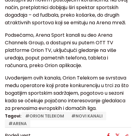
način, pretplatnici dobijaju širi spektar sportskih
događaja – od fudbala, preko košarke, do drugih
atraktivnih sportova koji se emituju na Arena mreži.
Podsećamo, Arena Sport kanali su deo Arena
Channels Group, a dostupni su putem OTT TV
platforme Orion TV, uključujući gledanje na više
uređaja, poput pametnih telefona, tableta i
računara, preko Orion aplikacije.
Uvođenjem ovih kanala, Orion Telekom se svrstava
među operatore koji prate konkurenciju u trci za što
bogatijim sportskim sadržajem, pogotovo u sezoni
kada se očekuje pojačano interesovanje gledalaca
za prenosima evropskih i domaćih liga.
Tagovi:
#
ORION TELEKOM
#
NOVI KANALI
#
ARENA
Podeli vest