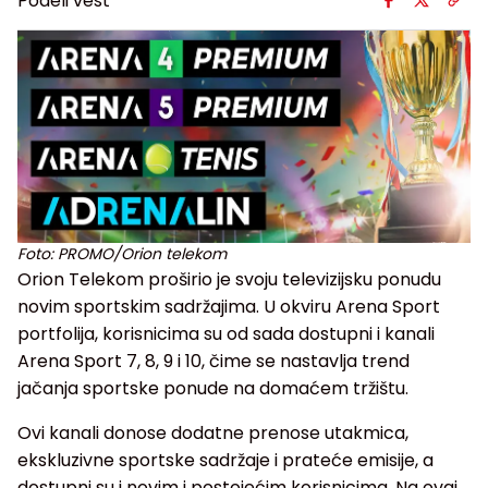
Podeli vest
Foto: PROMO/Orion telekom
Orion Telekom proširio je svoju televizijsku ponudu
novim sportskim sadržajima. U okviru Arena Sport
portfolija, korisnicima su od sada dostupni i kanali
Arena Sport 7, 8, 9 i 10
, čime se nastavlja trend
jačanja sportske ponude na domaćem tržištu.
Ovi kanali donose dodatne prenose utakmica,
ekskluzivne sportske sadržaje i prateće emisije, a
dostupni su i novim i postojećim korisnicima. Na ovaj