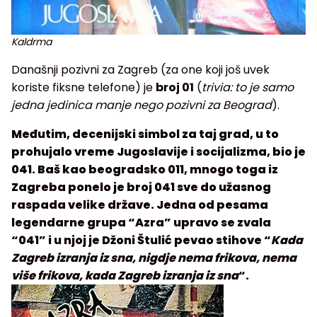
Kaldrma
Današnji pozivni za Zagreb (za one koji još uvek
koriste fiksne telefone) je
broj 01
(
trivia: to je samo
jedna jedinica manje nego pozivni za Beograd
).
Međutim, decenijski simbol za taj grad, u to
prohujalo vreme Jugoslavije i socijalizma, bio je
041. Baš kao beogradsko 011, mnogo toga iz
Zagreba ponelo je broj 041 sve do užasnog
raspada velike države. Jedna od pesama
legendarne grupa “Azra” upravo se zvala
“041” i u njoj je Džoni Štulić pevao stihove “
Kada
Zagreb izranja iz sna, nigdje nema frikova, nema
više frikova, kada Zagreb izranja iz sna
“.