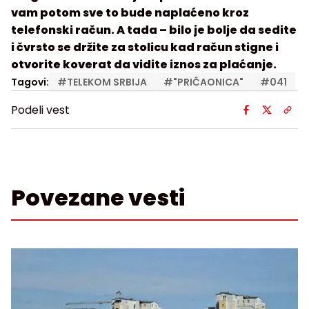
vam potom sve to bude naplaćeno kroz
telefonski račun. A tada – bilo je bolje da sedite
i čvrsto se držite za stolicu kad račun stigne i
otvorite koverat da vidite iznos za plaćanje.
Tagovi:
#
TELEKOM SRBIJA
#
"PRIČAONICA"
#
041
Podeli vest
Povezane vesti