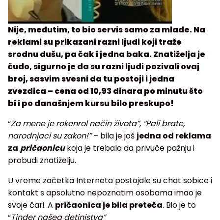
Nije, međutim, to bio servis samo za mlade. Na
reklami su prikazani razni ljudi koji traže
srodnu dušu, pa čak i jedna baka. Znatiželja je
čudo, sigurno je da su razni ljudi pozivali ovaj
broj, sasvim svesni da tu postoji i jedna
zvezdica – cena od 10,93 dinara po minutu što
bi i po današnjem kursu bilo preskupo!
“
Za mene je rokenrol način života”, “Pali brate,
narodnjaci su zakon!”
– bila je još
jedna od reklama
za
pričaonicu
koja je trebalo da privuče pažnju i
probudi znatiželju.
U vreme začetka Interneta postojale su chat sobice i
kontakt s apsolutno nepoznatim osobama imao je
svoje čari. A
pričaonica je bila preteča
. Bio je to
“
Tinder našeg detinjstva”