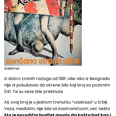
Kaldrma
Iz dobro znanih razloga od 1991. više niko iz Beograda
nije ni pokušavao da okrene bilo koji broj sa pozivnim
041. Te su veze bile prekinute.
Ali, ovaj broj je u jednom trenutku “
vaskrsao
” u Srbiji.
Veza, međutim, nije bila sa inostranstvom, već nešto
što je porodični budžet moglo da košta baš kao i