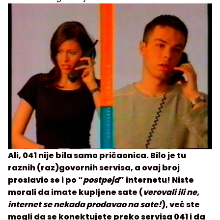
Ali, 041 nije bila samo pričaonica. Bilo je tu
raznih (raz)govornih servisa, a ovaj broj
proslavio se i po “
postpejd
” internetu! Niste
morali da imate kupljene sate (
verovali ili ne,
internet se nekada prodavao na sate!
), već ste
mogli da se konektujete preko servisa 041 i da