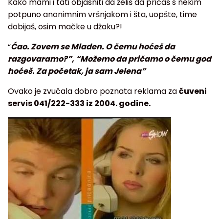
Kako mami i tati objasniti da želiš da pričaš s nekim
potpuno anonimnim vršnjakom i šta, uopšte, time
dobijaš, osim mačke u džaku?!
“
Ćao. Zovem se Mladen. O čemu hoćeš da
razgovaramo?”, “Možemo da pričamo o čemu god
hoćeš. Za početak, ja sam Jelena”
Ovako je zvučala dobro poznata reklama za
čuveni
servis 041/222-333 iz 2004. godine.