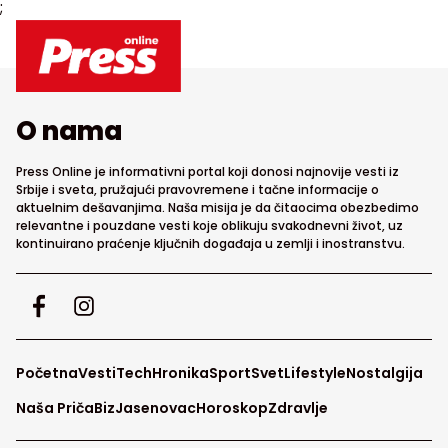
;
O nama
Press Online je informativni portal koji donosi najnovije vesti iz
Srbije i sveta, pružajući pravovremene i tačne informacije o
aktuelnim dešavanjima. Naša misija je da čitaocima obezbedimo
relevantne i pouzdane vesti koje oblikuju svakodnevni život, uz
kontinuirano praćenje ključnih događaja u zemlji i inostranstvu.
Početna
Vesti
Tech
Hronika
Sport
Svet
Lifestyle
Nostalgija
Naša Priča
Biz
Jasenovac
Horoskop
Zdravlje