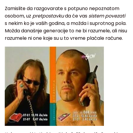
Zamislite da razgovarate s potpuno nepoznatom
osobom, uz
pretpostavku
da će vas
sistem povezati
s nekim ko je vaših godina, a možda i suprotnog pola.
Možda današnje generacije to ne bi razumele, ali nisu
razumele ni one koje su u to vreme plaćale račune.