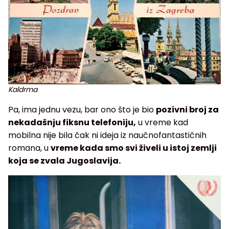
Kaldrma
Pa, ima jednu vezu, bar ono što je bio
pozivni broj za
nekadašnju fiksnu telefoniju,
u vreme kad
mobilna nije bila čak ni ideja iz naučnofantastičnih
romana, u
vreme kada smo svi živeli u istoj zemlji
koja se zvala Jugoslavija.