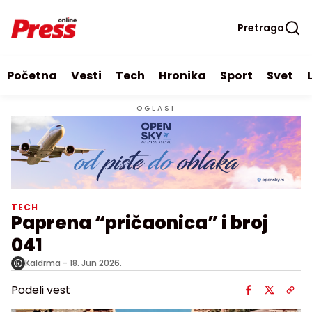
Pretraga
Početna
Vesti
Tech
Hronika
Sport
Svet
OGLASI
TECH
Paprena “pričaonica” i broj
041
Kaldrma -
18. Jun 2026.
Podeli vest