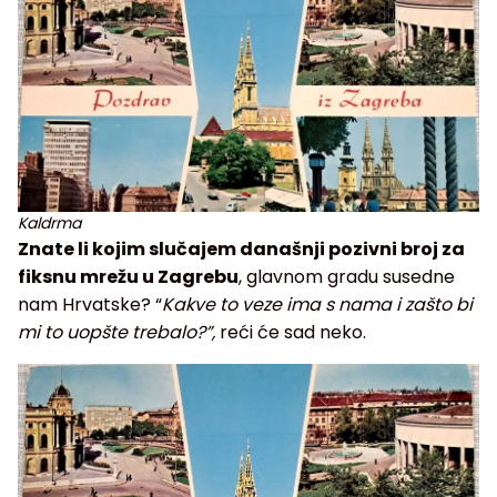
Kaldrma
Znate li kojim slučajem današnji pozivni broj za
fiksnu mrežu u Zagrebu
, glavnom gradu susedne
nam Hrvatske? “
Kakve to veze ima s nama i zašto bi
mi to uopšte trebalo?”,
reći će sad neko.