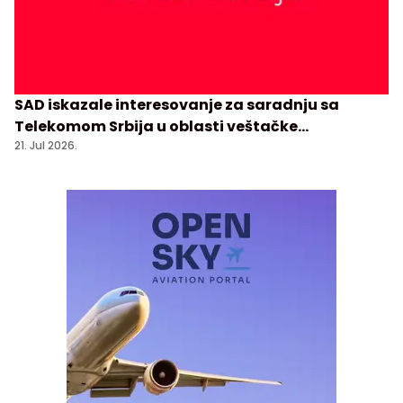
SAD iskazale interesovanje za saradnju sa
Telekomom Srbija u oblasti veštačke
inteligencije
21. Jul 2026.