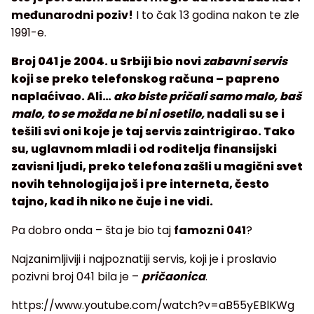
međunarodni poziv!
I to čak 13 godina nakon te zle
1991-e.
Broj 041 je 2004. u Srbiji bio novi
zabavni servis
koji se preko telefonskog računa – papreno
naplaćivao. Ali…
ako biste pričali samo malo, baš
malo, to se možda ne bi ni osetilo,
nadali su se i
tešili svi oni koje je taj servis zaintrigirao. Tako
su, uglavnom mladi i od roditelja finansijski
zavisni ljudi, preko telefona zašli u magični svet
novih tehnologija još i pre interneta, često
tajno, kad ih niko ne čuje i ne vidi.
Pa dobro onda – šta je bio taj
famozni 041
?
Najzanimljiviji i najpoznatiji servis, koji je i proslavio
pozivni broj 041 bila je –
pričaonica
.
https://www.youtube.com/watch?v=aB55yEBlKWg