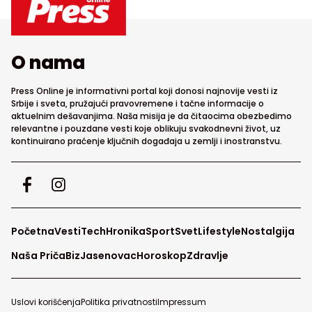
O nama
Press Online je informativni portal koji donosi najnovije vesti iz
Srbije i sveta, pružajući pravovremene i tačne informacije o
aktuelnim dešavanjima. Naša misija je da čitaocima obezbedimo
relevantne i pouzdane vesti koje oblikuju svakodnevni život, uz
kontinuirano praćenje ključnih događaja u zemlji i inostranstvu.
Početna
Vesti
Tech
Hronika
Sport
Svet
Lifestyle
Nostalgija
Naša Priča
Biz
Jasenovac
Horoskop
Zdravlje
Uslovi korišćenja
Politika privatnosti
Impressum