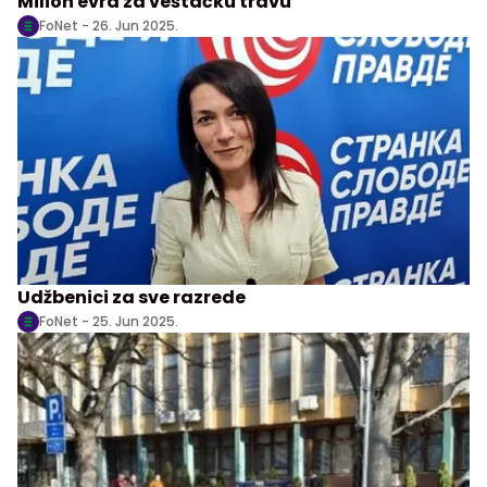
Milion evra za veštačku travu
FoNet -
26. Jun 2025.
Udžbenici za sve razrede
FoNet -
25. Jun 2025.