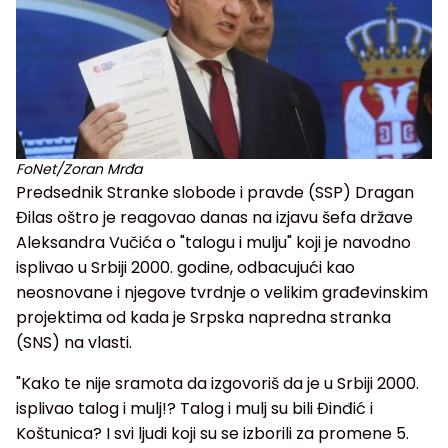
FoNet/Zoran Mrđa
Predsednik Stranke slobode i pravde (SSP) Dragan
Đilas oštro je reagovao danas na izjavu šefa države
Aleksandra Vučića o "talogu i mulju" koji je navodno
isplivao u Srbiji 2000. godine, odbacujući kao
neosnovane i njegove tvrdnje o velikim građevinskim
projektima od kada je Srpska napredna stranka
(SNS) na vlasti.
"Kako te nije sramota da izgovoriš da je u Srbiji 2000.
isplivao talog i mulj!? Talog i mulj su bili Đinđić i
Koštunica? I svi ljudi koji su se izborili za promene 5.