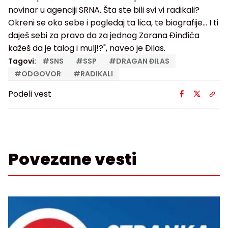
novinar u agenciji SRNA. Šta ste bili svi vi radikali?
Okreni se oko sebe i pogledaj ta lica, te biografije... I ti
daješ sebi za pravo da za jednog Zorana Đinđića
kažeš da je talog i mulj!?", naveo je Đilas.
Tagovi:
#
SNS
#
SSP
#
DRAGAN ĐILAS
#
ODGOVOR
#
RADIKALI
Podeli vest
Povezane vesti