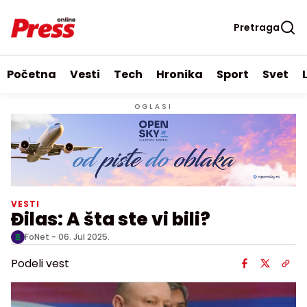
Pretraga
Početna
Vesti
Tech
Hronika
Sport
Svet
OGLASI
VESTI
Đilas: A šta ste vi bili?
FoNet -
06. Jul 2025.
Podeli vest