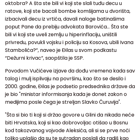
oktobra? A šta ste bili vi koji ste slali tuđu decu u
ratove, koji ste bacali bombe komšijama u dvorišta,
izbacivali decu iz vrtića, davali naloge batinašima
poput Pane da prebiju advokata Barovića... Šta ste
bili vi koji ste uveli zemlju u hiperinflaciju, uništili
privredu, povukli vojsku i policiju sa Kosova, ubili Ivana
Stambolića?”, naveo je Đilas u svom podkastu
“Dežurni krivac”, saopštila je SSP.
Povodom Vučićeve izjave da dođu vremena kada sav
talog i mulj isplivaju na površinu, kao što se desilo i
2000. godine, Đilas je podsetio predsednika države da
je bio "ministar informisanja kada je donet zakon o
medijima posle čega je streljan Slavko Ćuruvija".
"Šta si bio ti koji si držao govore u Glini da nikada neće
biti Hrvatska, koji si kao dobrovoljac otišao u Bosnu
kod takozvanog vojvode Aleksića, ali si se prve noći
toliko uplašio da su te sutradan poslali da radiš kao