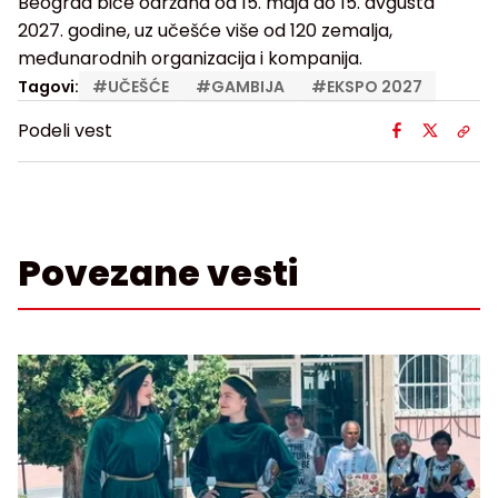
Beograd biće održana od 15. maja do 15. avgusta
2027. godine, uz učešće više od 120 zemalja,
međunarodnih organizacija i kompanija.
Tagovi:
#
UČEŠĆE
#
GAMBIJA
#
EKSPO 2027
Podeli vest
Povezane vesti