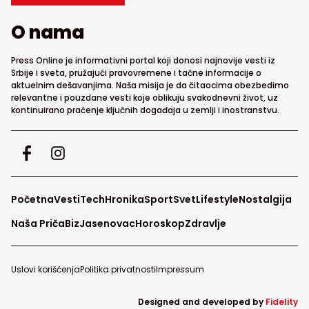
O nama
Press Online je informativni portal koji donosi najnovije vesti iz
Srbije i sveta, pružajući pravovremene i tačne informacije o
aktuelnim dešavanjima. Naša misija je da čitaocima obezbedimo
relevantne i pouzdane vesti koje oblikuju svakodnevni život, uz
kontinuirano praćenje ključnih događaja u zemlji i inostranstvu.
Početna
Vesti
Tech
Hronika
Sport
Svet
Lifestyle
Nostalgija
Naša Priča
Biz
Jasenovac
Horoskop
Zdravlje
Uslovi korišćenja
Politika privatnosti
Impressum
Designed and developed by
Fidelity