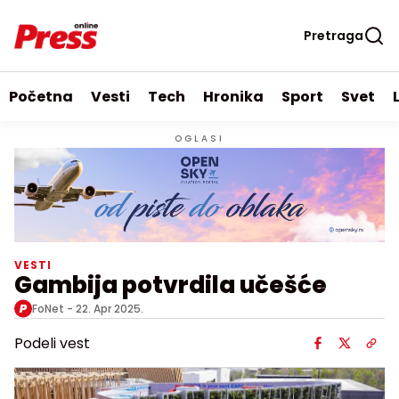
Pretraga
Početna
Vesti
Tech
Hronika
Sport
Svet
OGLASI
VESTI
Gambija potvrdila učešće
FoNet -
22. Apr 2025.
Podeli vest