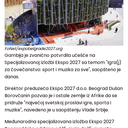
FoNet/expobelgrade2027.org
Gambija je zvanično potvrdila učešće na
Specijalizovanoj izložbi Ekspo 2027 sa temom "Igra(j)
za čovečanstvo: sport i muzika za sve", saopšteno je
danas.
Direktor preduzeća Ekspo 2027 d.o.o. Beograd Dušan
Borovčanin pozvao je i ostale zemlje iz Afrike da se
pridruže "najvećoj svetskoj proslavi igre, sporta i
muzike", navedeno je u saopštenju Vlade Srbije.
Međunarodna specijalizovana izložba Ekspo 2027