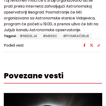
Taj fenomen moći će u Srbiji organizovano da se
prati preko interneta zahvaljujući Astronomskoj
opservatoriji Beograd. Posmatranje će biti
organizovano sa Astronomske stanice Vidojevica,
program će početi u 19.00, a prenos uživo će biti na
Jutjub kanalu Astronomske opservatorije.
Tagovi:
#
NEDELJA
#
MESEC
#
POMRAČENJE
Podeli vest
Povezane vesti