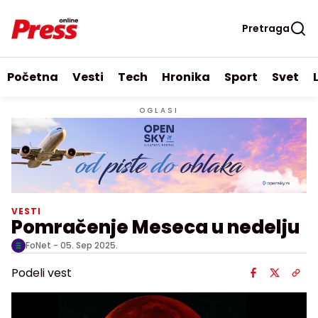
Pretraga
Početna
Vesti
Tech
Hronika
Sport
Svet
OGLASI
VESTI
Pomračenje Meseca u nedelju
FoNet -
05. Sep 2025.
Podeli vest