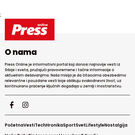
;
O nama
Press Online je informativni portal koji donosi najnovije vesti iz
Srbije i sveta, pružajući pravovremene i tačne informacije o
aktuelnim dešavanjima. Naša misija je da čitaocima obezbedimo
relevantne i pouzdane vesti koje oblikuju svakodnevni život, uz
kontinuirano praćenje ključnih događaja u zemlji i inostranstvu.
Početna
Vesti
Tech
Hronika
Sport
Svet
Lifestyle
Nostalgija