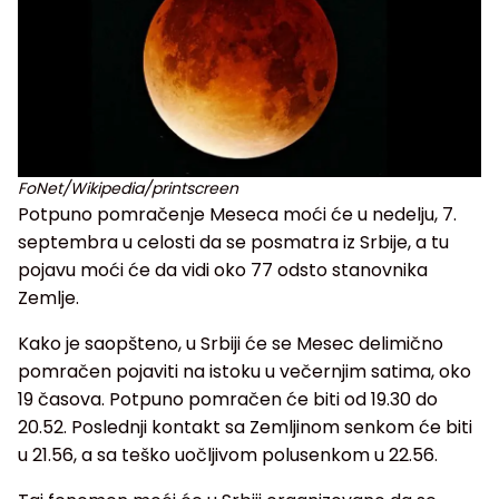
FoNet/Wikipedia/printscreen
Potpuno pomračenje Meseca moći će u nedelju, 7.
septembra u celosti da se posmatra iz Srbije, a tu
pojavu moći će da vidi oko 77 odsto stanovnika
Zemlje.
Kako je saopšteno, u Srbiji će se Mesec delimično
pomračen pojaviti na istoku u večernjim satima, oko
19 časova. Potpuno pomračen će biti od 19.30 do
20.52. Poslednji kontakt sa Zemljinom senkom će biti
u 21.56, a sa teško uočljivom polusenkom u 22.56.