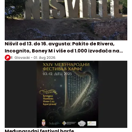
Nišvil od 13. do 16. avgusta: Pakito de Rivera,
Incognito, Boney M i više od 1.000 izvođača na
festivalu
R. Glovacki -
01. Avg 2026.
Međunarodni festival harfe