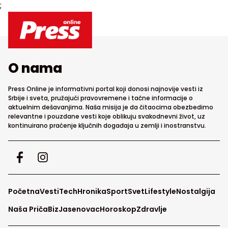
;
O nama
Press Online je informativni portal koji donosi najnovije vesti iz
Srbije i sveta, pružajući pravovremene i tačne informacije o
aktuelnim dešavanjima. Naša misija je da čitaocima obezbedimo
relevantne i pouzdane vesti koje oblikuju svakodnevni život, uz
kontinuirano praćenje ključnih događaja u zemlji i inostranstvu.
Početna
Vesti
Tech
Hronika
Sport
Svet
Lifestyle
Nostalgija
Naša Priča
Biz
Jasenovac
Horoskop
Zdravlje