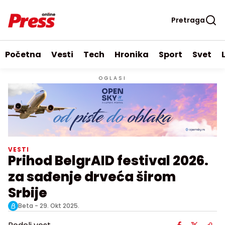
Pretraga
Početna
Vesti
Tech
Hronika
Sport
Svet
OGLASI
VESTI
Prihod BelgrAID festival 2026.
za sađenje drveća širom
Srbije
Beta -
29. Okt 2025.