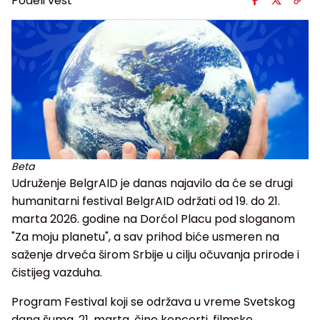
Podeli vest
Beta
Udruženje BelgrAID je danas najavilo da će se drugi
humanitarni festival BelgrAID održati od 19. do 21.
marta 2026. godine na Dorćol Placu pod sloganom
"Za moju planetu", a sav prihod biće usmeren na
saženje drveća širom Srbije u cilju očuvanja prirode i
čistijeg vazduha.
Program Festival koji se održava u vreme Svetskog
dana šuma, 21. marta, čine koncerti, filmske