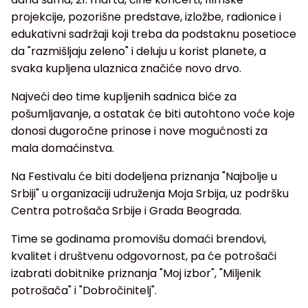
projekcije, pozorišne predstave, izložbe, radionice i
edukativni sadržaji koji treba da podstaknu posetioce
da "razmišljaju zeleno" i deluju u korist planete, a
svaka kupljena ulaznica značiće novo drvo.
Najveći deo time kupljenih sadnica biće za
pošumljavanje, a ostatak će biti autohtono voće koje
donosi dugoročne prinose i nove mogućnosti za
mala domaćinstva.
Na Festivalu će biti dodeljena priznanja "Najbolje u
Srbiji" u organizaciji udruženja Moja Srbija, uz podršku
Centra potrošača Srbije i Grada Beograda.
Time se godinama promovišu domaći brendovi,
kvalitet i društvenu odgovornost, pa će potrošači
izabrati dobitnike priznanja "Moj izbor", "Miljenik
potrošača" i "Dobročinitelj".