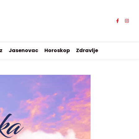
z
Jasenovac
Horoskop
Zdravlje