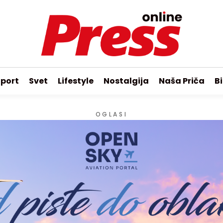
port
Svet
Lifestyle
Nostalgija
Naša Priča
Bi
OGLASI