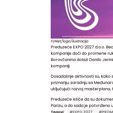
FoNet/logo/ilustracija
Preduzeće EXPO 2027 d.o.o. Beog
kompanije doći do promene ruk
Borovčanina dolazi Danilo Jerini
kompaniji.
Dosadašnje aktivnosti su, kako 
priznanju, saradnju sa Međunaro
uključujući razvoj masterplana,
Preduzeće ističe da su dokument
Parizu, a do sada je potvrđeno 
Tagovi:
#
EXPO 2027
#
PROM