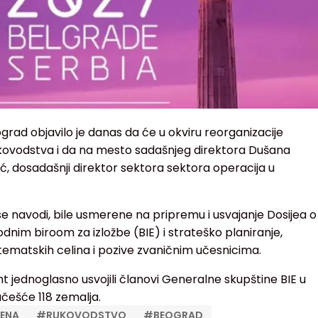
rad objavilo je danas da će u okviru reorganizacije
ovodstva i da na mesto sadašnjeg direktora Dušana
ć, dosadašnji direktor sektora sektora operacija u
se navodi, bile usmerene na pripremu i usvajanje Dosijea o
dnim biroom za izložbe (BIE) i strateško planiranje,
 tematskih celina i pozive zvaničnim učesnicima.
 jednoglasno usvojili članovi Generalne skupštine BIE u
učešće 118 zemalja.
ENA
#
RUKOVODSTVO
#
BEOGRAD