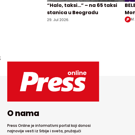
“Halo, taksi…” – na 65 taksi
BELE
stanica u Beogradu
Mon
Obre
M.
29. Jul 2026.
bes
Beo
;
O nama
Press Online je informativni portal koji donosi
najnovije vesti iz Srbije i sveta, pružajući