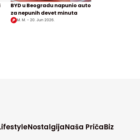
i
BYD u Beogradu napunio auto
za nepunih devet minuta
M. M. -
20. Jun 2026.
Lifestyle
Nostalgija
Naša Priča
Biz