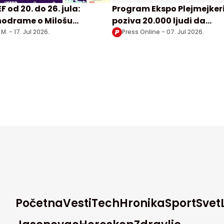
F od 20. do 26. jula:
Program Ekspo Plejmejker
odrame o Milošu
poziva 20.000 ljudi da
noviću i Milunki Savić,
postanu deo Ekspa i
 M. -
17. Jul 2026.
Press Online -
07. Jul 2026.
platni koncerti u
predstave Srbiju
gradu
Početna
Vesti
Tech
Hronika
Sport
Svet