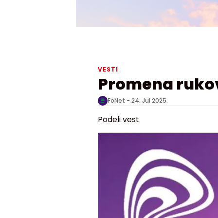
VESTI
Promena ruko
FoNet -
24. Jul 2025.
Podeli vest