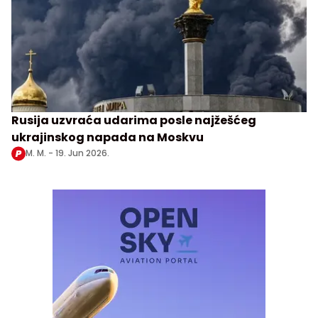
Rusija uzvraća udarima posle najžešćeg
ukrajinskog napada na Moskvu
M. M. -
19. Jun 2026.