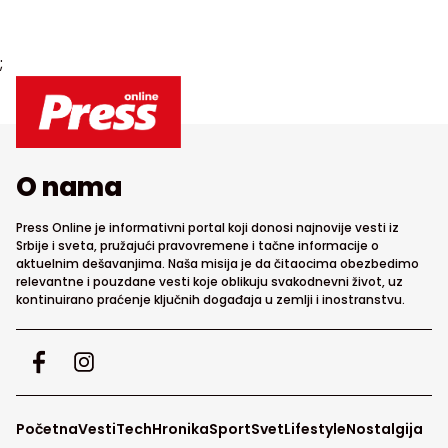
;
O nama
Press Online je informativni portal koji donosi najnovije vesti iz
Srbije i sveta, pružajući pravovremene i tačne informacije o
aktuelnim dešavanjima. Naša misija je da čitaocima obezbedimo
relevantne i pouzdane vesti koje oblikuju svakodnevni život, uz
kontinuirano praćenje ključnih događaja u zemlji i inostranstvu.
Početna
Vesti
Tech
Hronika
Sport
Svet
Lifestyle
Nostalgija