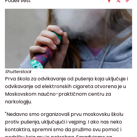
Podeli vest
Shutterstock
Prva škola za odvikavanje od pušenja koja uključuje i
odvikavanje od elektronskih cigareta otvorena je u
Moskovskom naučno-praktičnom centru za
narkologiju.
"Nedavno smo organizovali prvu moskovsku školu
protiv pušenja, uključujući i vejping. I ako nas neko
kontaktira, spremni smo da pružimo svu pomoć i