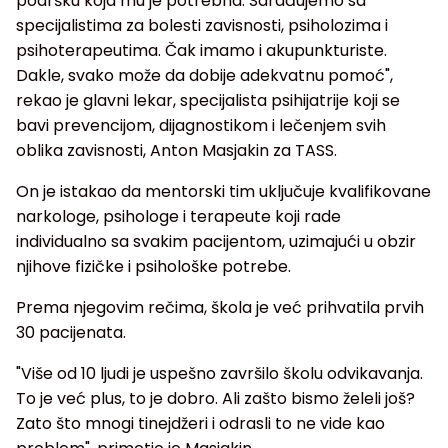
podršku koja mu je potrebna. Sarađujemo sa
specijalistima za bolesti zavisnosti, psiholozima i
psihoterapeutima. Čak imamo i akupunkturiste.
Dakle, svako može da dobije adekvatnu pomoć",
rekao je glavni lekar, specijalista psihijatrije koji se
bavi prevencijom, dijagnostikom i lečenjem svih
oblika zavisnosti, Anton Masjakin za TASS.
On je istakao da mentorski tim uključuje kvalifikovane
narkologe, psihologe i terapeute koji rade
individualno sa svakim pacijentom, uzimajući u obzir
njihove fizičke i psihološke potrebe.
Prema njegovim rečima, škola je već prihvatila prvih
30 pacijenata.
"Više od 10 ljudi je uspešno završilo školu odvikavanja.
To je već plus, to je dobro. Ali zašto bismo želeli još?
Zato što mnogi tinejdžeri i odrasli to ne vide kao