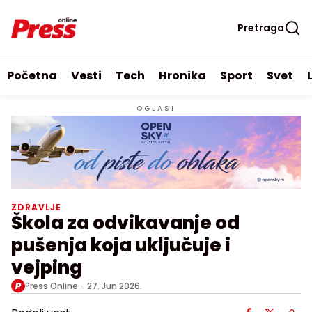
Pretraga
Početna
Vesti
Tech
Hronika
Sport
Svet
OGLASI
ZDRAVLJE
Škola za odvikavanje od
pušenja koja uključuje i
vejping
Press Online -
27. Jun 2026.