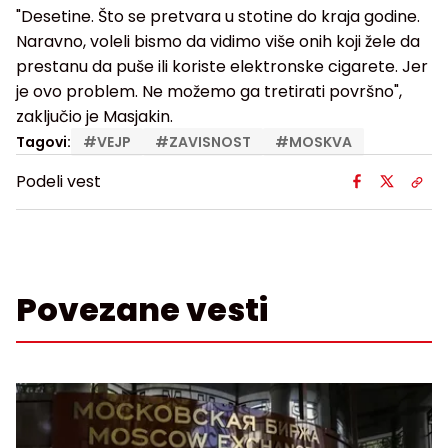
"Desetine. Što se pretvara u stotine do kraja godine.
Naravno, voleli bismo da vidimo više onih koji žele da
prestanu da puše ili koriste elektronske cigarete. Jer
je ovo problem. Ne možemo ga tretirati površno",
zaključio je Masjakin.
Tagovi:
#
VEJP
#
ZAVISNOST
#
MOSKVA
Podeli vest
Povezane vesti