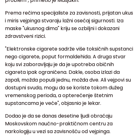
problem", primetio je Masjakin.
Prema rečima specijaliste za zavisnosti, prijatan ukus
i miris vejpinga stvaraju lažni osećaj sigurnosti. Iza
maske "ukusnog dima" kriju se ozbiljni i dokazani
zdravstveni rizici.
"Elektronske cigarete sadrže više toksičnih supstanci
nego cigarete, poput formaldehida. A druga stvar
koju svi zaboravljaju je da je upotreba običnih
cigareta ipak ograničena. Dakle, osoba izlazi da
zapali, možda popuši jednu, možda dve. Ali vejpovi su
dostupni svuda, mogu da se koriste tokom dužeg
vremenskog perioda, a opterećenje štetnim
supstancama je veće", objasnio je lekar.
Dodao je da se danas desetine ljudi obraćaju
Moskovskom naučno-praktičnom centru za
narkologiju u vezi sa zavisnošću od vejpinga.