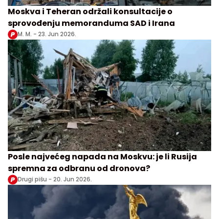
Moskva i Teheran održali konsultacije o
sprovođenju memoranduma SAD i Irana
M. M. -
23. Jun 2026.
Posle najvećeg napada na Moskvu: je li Rusija
spremna za odbranu od dronova?
Drugi pišu -
20. Jun 2026.