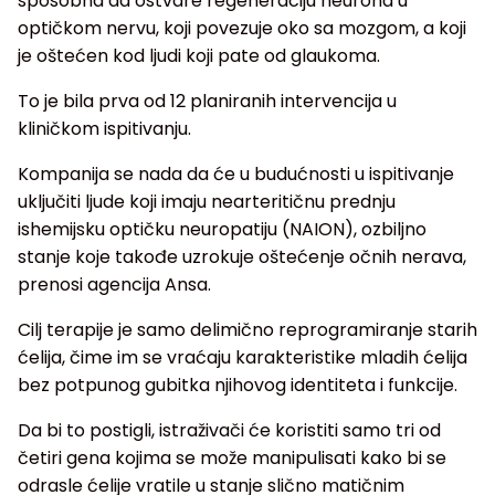
sposobna da ostvare regeneraciju neurona u
optičkom nervu, koji povezuje oko sa mozgom, a koji
je oštećen kod ljudi koji pate od glaukoma.
To je bila prva od 12 planiranih intervencija u
kliničkom ispitivanju.
Kompanija se nada da će u budućnosti u ispitivanje
uključiti ljude koji imaju nearteritičnu prednju
ishemijsku optičku neuropatiju (NAION), ozbiljno
stanje koje takođe uzrokuje oštećenje očnih nerava,
prenosi agencija Ansa.
Cilj terapije je samo delimično reprogramiranje starih
ćelija, čime im se vraćaju karakteristike mladih ćelija
bez potpunog gubitka njihovog identiteta i funkcije.
Da bi to postigli, istraživači će koristiti samo tri od
četiri gena kojima se može manipulisati kako bi se
odrasle ćelije vratile u stanje slično matičnim