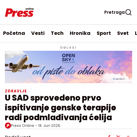
Pretraga
Početna
Vesti
Tech
Hronika
Sport
Svet
OGLASI
ZDRAVLJE
U SAD sprovedeno prvo
ispitivanje genske terapije
radi podmlađivanja ćelija
Press Online -
18. Jun 2026.