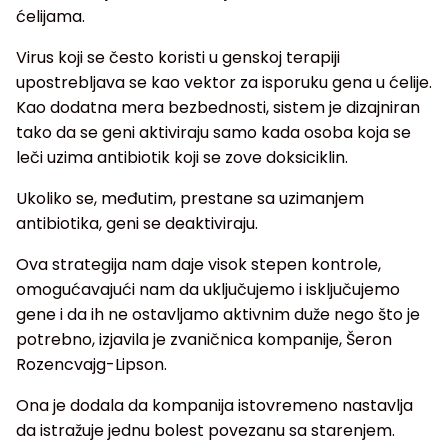
ćelijama.
Virus koji se često koristi u genskoj terapiji
upostrebljava se kao vektor za isporuku gena u ćelije.
Kao dodatna mera bezbednosti, sistem je dizajniran
tako da se geni aktiviraju samo kada osoba koja se
leči uzima antibiotik koji se zove doksiciklin.
Ukoliko se, međutim, prestane sa uzimanjem
antibiotika, geni se deaktiviraju.
Ova strategija nam daje visok stepen kontrole,
omogućavajući nam da uključujemo i isključujemo
gene i da ih ne ostavljamo aktivnim duže nego što je
potrebno, izjavila je zvaničnica kompanije, Šeron
Rozencvajg-Lipson.
Ona je dodala da kompanija istovremeno nastavlja
da istražuje jednu bolest povezanu sa starenjem.