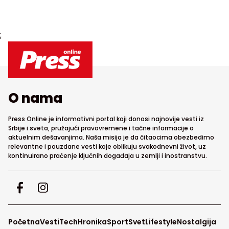
;
O nama
Press Online je informativni portal koji donosi najnovije vesti iz
Srbije i sveta, pružajući pravovremene i tačne informacije o
aktuelnim dešavanjima. Naša misija je da čitaocima obezbedimo
relevantne i pouzdane vesti koje oblikuju svakodnevni život, uz
kontinuirano praćenje ključnih događaja u zemlji i inostranstvu.
Početna
Vesti
Tech
Hronika
Sport
Svet
Lifestyle
Nostalgija