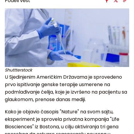
Podeli vest
Shuttterstock
U Sjedinjenim Američkim Državama je sprovedeno
prvo ispitivanje genske terapije usmerene na
podmlađivanje ćelija, koje je izvršeno na pacijentu sa
glaukomom, prenose danas mediji.
Kako je objavio časopis "Nature" na svom sajtu,
eksperiment je sprovela privatna kompanija "Life
Biosciences" iz Bostona, u cilju aktiviranja tri gena