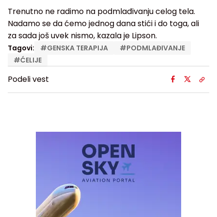
Trenutno ne radimo na podmlađivanju celog tela.
Nadamo se da ćemo jednog dana stići i do toga, ali
za sada još uvek nismo, kazala je Lipson.
Tagovi:
#
GENSKA TERAPIJA
#
PODMLAĐIVANJE
#
ĆELIJE
Podeli vest