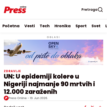
Pretraga
Početna
Vesti
Tech
Hronika
Sport
Svet
OGLASI
ZDRAVLJE
UN: U epidemiji kolere u
Nigeriji najmanje 90 mrtvih i
12.000 zaraženih
Press Online -
19. Jun 2026.