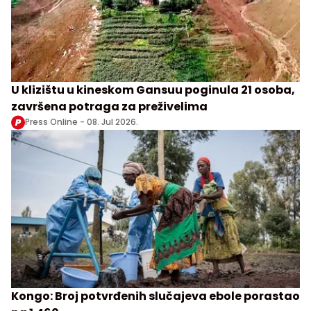
U klizištu u kineskom Gansuu poginula 21 osoba,
završena potraga za preživelima
Press Online -
08. Jul 2026.
Kongo: Broj potvrđenih slučajeva ebole porastao