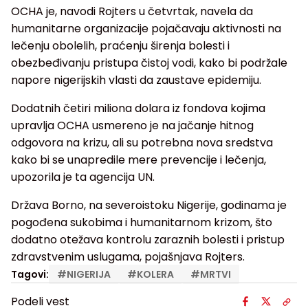
OCHA je, navodi Rojters u četvrtak, navela da
humanitarne organizacije pojačavaju aktivnosti na
lečenju obolelih, praćenju širenja bolesti i
obezbeđivanju pristupa čistoj vodi, kako bi podržale
napore nigerijskih vlasti da zaustave epidemiju.
Dodatnih četiri miliona dolara iz fondova kojima
upravlja OCHA usmereno je na jačanje hitnog
odgovora na krizu, ali su potrebna nova sredstva
kako bi se unapredile mere prevencije i lečenja,
upozorila je ta agencija UN.
Država Borno, na severoistoku Nigerije, godinama je
pogođena sukobima i humanitarnom krizom, što
dodatno otežava kontrolu zaraznih bolesti i pristup
zdravstvenim uslugama, pojašnjava Rojters.
Tagovi:
#
NIGERIJA
#
KOLERA
#
MRTVI
Podeli vest