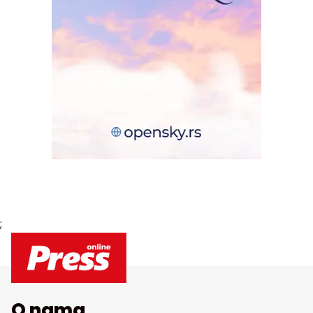
;
O nama