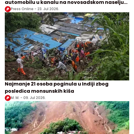
automobilu u kanalu na novosadskom naselju
Klisa
Press Online -
23. Jul 2026.
Najmanje 21 osoba poginula u Indiji zbog
posledica monsunskih kiša
M. M. -
09. Jul 2026.