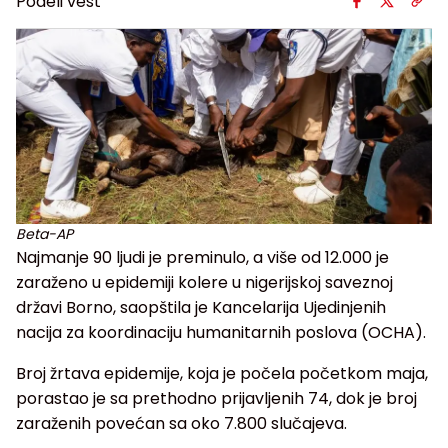
Podeli vest
Beta-AP
Najmanje 90 ljudi je preminulo, a više od 12.000 je
zaraženo u epidemiji kolere u nigerijskoj saveznoj
državi Borno, saopštila je Kancelarija Ujedinjenih
nacija za koordinaciju humanitarnih poslova (OCHA).
Broj žrtava epidemije, koja je počela početkom maja,
porastao je sa prethodno prijavljenih 74, dok je broj
zaraženih povećan sa oko 7.800 slučajeva.