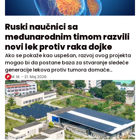
Ruski naučnici sa
međunarodnim timom razvili
novi lek protiv raka dojke
Ako se pokaže kao uspešan, razvoj ovog projekta
mogao bi da postane baza za stvaranje sledeće
generacije lekova protiv tumora domaće
proizvodnje, navela je ruska agencija
M. M. -
21. Maj 2026.