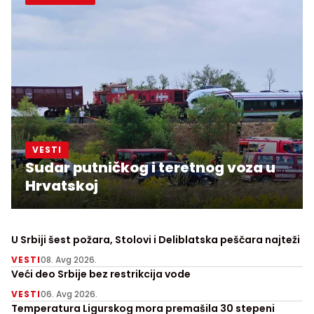
VESTI
Sudar putničkog i teretnog voza u
Hrvatskoj
U Srbiji šest požara, Stolovi i Deliblatska peščara najteži
VESTI
08. Avg 2026.
Veći deo Srbije bez restrikcija vode
VESTI
06. Avg 2026.
Temperatura Ligurskog mora premašila 30 stepeni