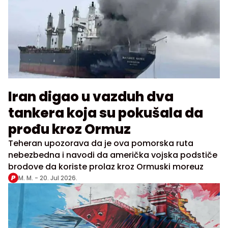
Iran digao u vazduh dva
tankera koja su pokušala da
prođu kroz Ormuz
Teheran upozorava da je ova pomorska ruta
nebezbedna i navodi da američka vojska podstiče
brodove da koriste prolaz kroz Ormuski moreuz
M. M. -
20. Jul 2026.