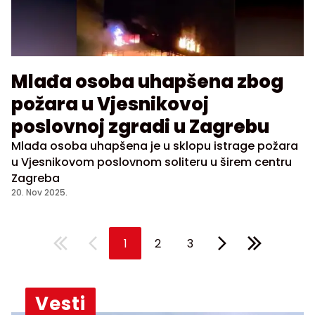
Mlađa osoba uhapšena zbog
požara u Vjesnikovoj
poslovnoj zgradi u Zagrebu
Mlađa osoba uhapšena je u sklopu istrage požara
u Vjesnikovom poslovnom soliteru u širem centru
Zagreba
20. Nov 2025.
1
2
3
Vesti