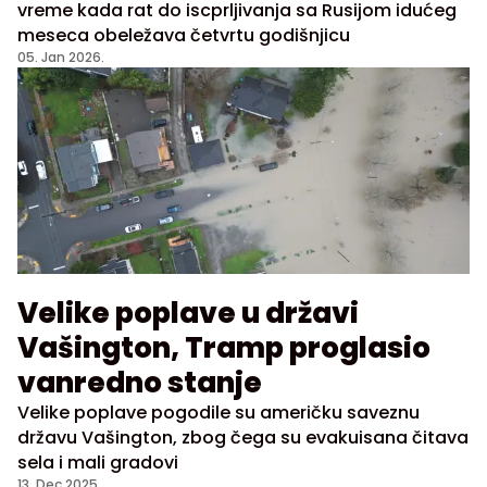
vreme kada rat do iscprljivanja sa Rusijom idućeg
meseca obeležava četvrtu godišnjicu
05. Jan 2026.
Velike poplave u državi
Vašington, Tramp proglasio
vanredno stanje
Velike poplave pogodile su američku saveznu
državu Vašington, zbog čega su evakuisana čitava
sela i mali gradovi
13. Dec 2025.