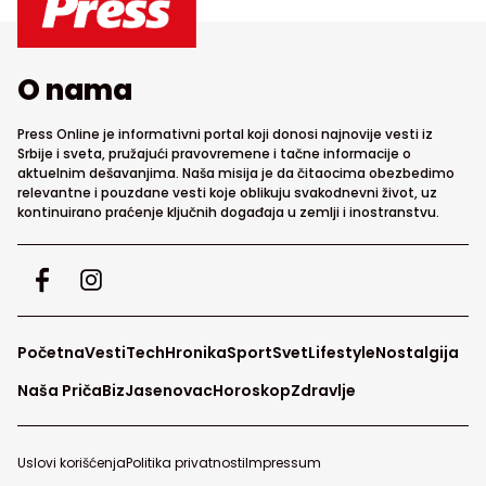
O nama
Press Online je informativni portal koji donosi najnovije vesti iz
Srbije i sveta, pružajući pravovremene i tačne informacije o
aktuelnim dešavanjima. Naša misija je da čitaocima obezbedimo
relevantne i pouzdane vesti koje oblikuju svakodnevni život, uz
kontinuirano praćenje ključnih događaja u zemlji i inostranstvu.
Početna
Vesti
Tech
Hronika
Sport
Svet
Lifestyle
Nostalgija
Naša Priča
Biz
Jasenovac
Horoskop
Zdravlje
Uslovi korišćenja
Politika privatnosti
Impressum