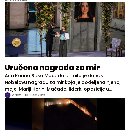
Uručena nagrada za mir
Ana Korina Sosa Mačado primila je danas
Nobelovu nagradu za mir koja je dodeljena njenoj
majci Mariji Korini Mačado, liderki opozicije u
Venecueli, koja nije prisustvovala ceremoniji iz
FoNet -
10. Dec 2025.
bezbednosnih razloga.