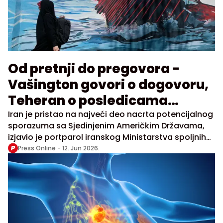
Od pretnji do pregovora -
Vašington govori o dogovoru,
Teheran o posledicama
američkih napada
Iran je pristao na najveći deo nacrta potencijalnog
sporazuma sa Sjedinjenim Američkim Državama,
izjavio je portparol iranskog Ministarstva spoljnih
poslvoa Esmail Bagei i istakao da Iran neće praviti
Press Online -
12. Jun 2026.
kompromis kad je reč o njihovim "crvenim linijama"