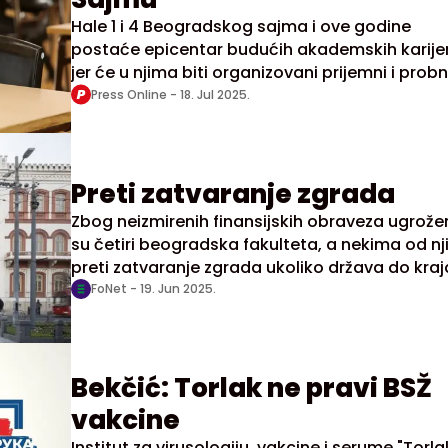
Hale 1 i 4 Beogradskog sajma i ove godine
postaće epicentar budućih akademskih karije
jer će u njima biti organizovani prijemni i probn
ispiti za upis na brojne fakultete Univerziteta u
Press Online -
18. Jul 2025.
Beogradu. U susret upisnoj godini 2025/26, S
će ugostiti hiljade kandidata koji konkurišu za
mesta na prestižnim fakultetima.
Preti zatvaranje zgrada
Zbog neizmirenih finansijskih obraveza ugrož
su četiri beogradska fakulteta, a nekima od nj
preti zatvaranje zgrada ukoliko država do kraj
juna ne izmiri dugovanja, prenela je danas
FoNet -
19. Jun 2025.
Nova.rs, navodeći da je reč o Hemijskom,
Stomatološkom, Farmaceutskom i Mašinsko
fakultetu.
Bekčić: Torlak ne pravi BSŽ
vakcine
Institut za virusologiju, vakcine i serume "Torla