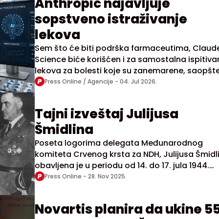
Anthropic najavljuje
sopstveno istraživanje
lekova
Sem što će biti podrška farmaceutima, Claud
Science biće korišćen i za samostalna ispitiva
lekova za bolesti koje su zanemarene, saopšt
iz Anthropica
Press Online / Agencije -
04. Jul 2026.
Tajni izveštaj Julijusa
Šmidlina
Poseta logorima delegata Međunarodnog
komiteta Crvenog krsta za NDH, Julijusa Šmidl
obavljena je u periodu od 14. do 17. jula 1944.
godine
Press Online -
28. Nov 2025.
Novartis planira da ukine 5