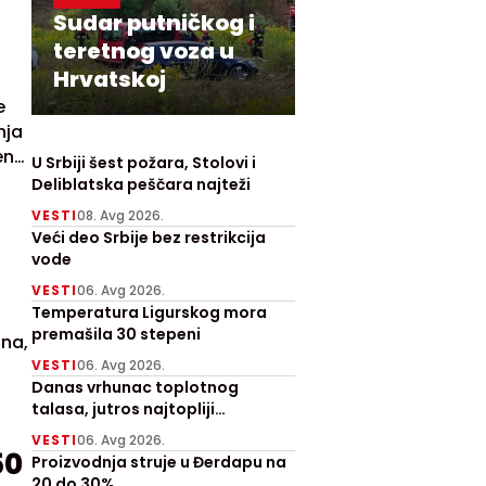
Sudar putničkog i
teretnog voza u
Hrvatskoj
e
nja
eno
U Srbiji šest požara, Stolovi i
Deliblatska peščara najteži
VESTI
08. Avg 2026.
Veći deo Srbije bez restrikcija
vode
VESTI
06. Avg 2026.
Temperatura Ligurskog mora
premašila 30 stepeni
ina,
VESTI
06. Avg 2026.
Danas vrhunac toplotnog
talasa, jutros najtopliji
Zrenjanjin sa 30 stepeni
VESTI
06. Avg 2026.
50
Proizvodnja struje u Đerdapu na
20 do 30%