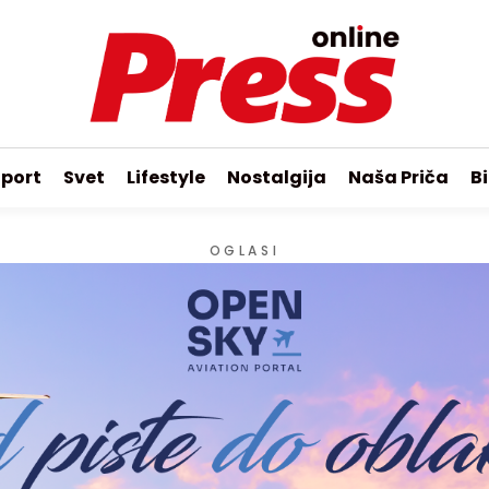
port
Svet
Lifestyle
Nostalgija
Naša Priča
Bi
OGLASI