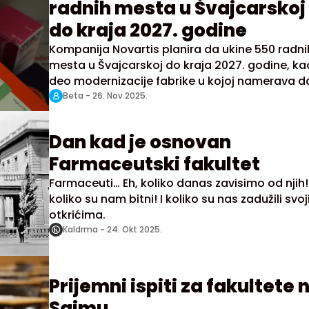
radnih mesta u Švajcarskoj
do kraja 2027. godine
Kompanija Novartis planira da ukine 550 radni
mesta u Švajcarskoj do kraja 2027. godine, ka
deo modernizacije fabrike u kojoj namerava d
obustavi proizvodnju tableta i kapsula, kako b
Beta -
26. Nov 2025.
fokusirala na ćelijske terapije, saopštila je da
ta farmaceutska kompanija.
Dan kad je osnovan
Farmaceutski fakultet
Farmaceuti… Eh, koliko danas zavisimo od njih! 
koliko su nam bitni! I koliko su nas zadužili svo
otkrićima.
Kaldrma -
24. Okt 2025.
Prijemni ispiti za fakultete 
Sajmu