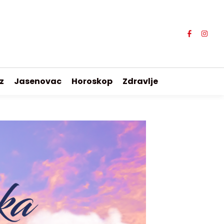
z
Jasenovac
Horoskop
Zdravlje