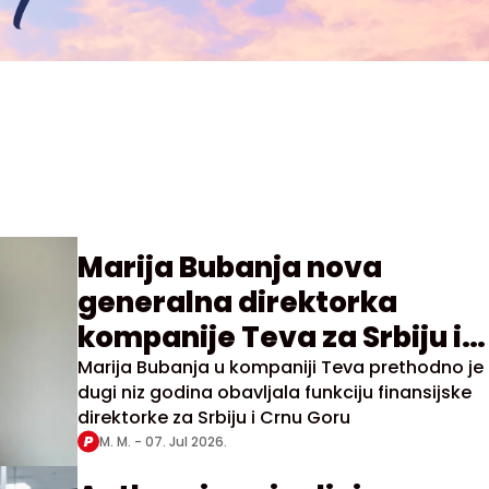
Marija Bubanja nova
generalna direktorka
kompanije Teva za Srbiju i
Crnu Goru
Marija Bubanja u kompaniji Teva prethodno je
dugi niz godina obavljala funkciju finansijske
direktorke za Srbiju i Crnu Goru
M. M. -
07. Jul 2026.