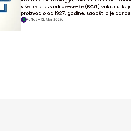
više ne proizvodi be-se-že (BCG) vakcinu, koju
proizvodio od 1927. godine, saopštila je danas
doktorka farmaceutskih nauka i članica
FoNet -
12. Mar 2025.
Predsedništva Nove - Da se struka pita (Nova
D2SP) Stana Bekčić.