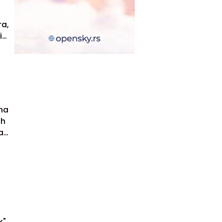
ra,
i
ajam
ena
ih
a
m
k"