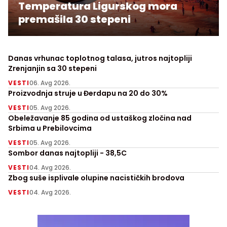
Temperatura Ligurskog mora
premašila 30 stepeni
Danas vrhunac toplotnog talasa, jutros najtopliji
Zrenjanjin sa 30 stepeni
VESTI
06. Avg 2026.
Proizvodnja struje u Đerdapu na 20 do 30%
VESTI
05. Avg 2026.
Obeležavanje 85 godina od ustaškog zločina nad
Srbima u Prebilovcima
VESTI
05. Avg 2026.
Sombor danas najtopliji - 38,5C
VESTI
04. Avg 2026.
Zbog suše isplivale olupine nacističkih brodova
VESTI
04. Avg 2026.