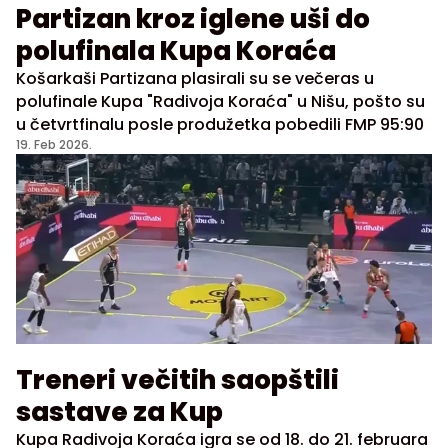
Partizan kroz iglene uši do
polufinala Kupa Koraća
Košarkaši Partizana plasirali su se večeras u
polufinale Kupa "Radivoja Koraća" u Nišu, pošto su
u četvrtfinalu posle produžetka pobedili FMP 95:90
19. Feb 2026.
Treneri večitih saopštili
sastave za Kup
Kupa Radivoja Koraća igra se od 18. do 21. februara