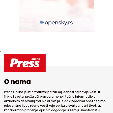
;
O nama
Press Online je informativni portal koji donosi najnovije vesti iz
Srbije i sveta, pružajući pravovremene i tačne informacije o
aktuelnim dešavanjima. Naša misija je da čitaocima obezbedimo
relevantne i pouzdane vesti koje oblikuju svakodnevni život, uz
kontinuirano praćenje ključnih događaja u zemlji i inostranstvu.