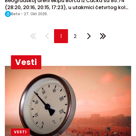
Beogradskoj areni ekipu Borca iz Čačka sa 85:74
(28:20, 20:16, 20:15, 17:23), u utakmici četvrtog kola
Grupe A ABA lige.
Beta -
27. Okt 2025.
1
2
Vesti
VESTI