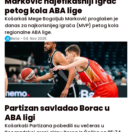
Marković najefikasniji igrač
petog kola ABA lige
Košarkaš Mege Bogoljub Marković proglašen je
danas za najkorisnijeg igrača (MVP) petog kola
regionalne ABA lige.
Beta -
04. Nov 2025.
Partizan savladao Borac u
ABA ligi
Košarkaši Partizana pobedili su večeras u