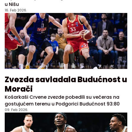
u Nišu
16. Feb 2026.
Zvezda savladala Budućnost u
Morači
Košarkaši Crvene zvezde pobedili su večeras na
gostujućem terenu u Podgorici Budućnost 93:80
09. Feb 2026.