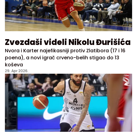
Zvezdaši videli Nikolu Đurišića
Nvora i Karter najefikasniji protiv Zlatibora (17 i 16
poena), a novi igrač crveno-belih stigao do 13
koševa
29. Apr 2026.