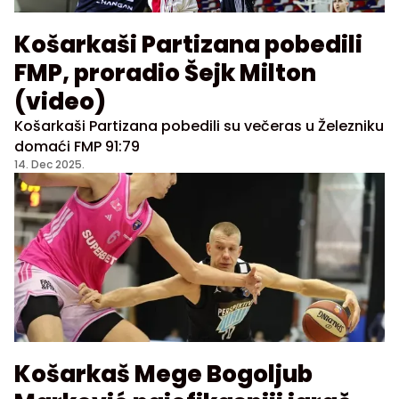
Košarkaši Partizana pobedili
FMP, proradio Šejk Milton
(video)
Košarkaši Partizana pobedili su večeras u Železniku
domaći FMP 91:79
14. Dec 2025.
Košarkaš Mege Bogoljub