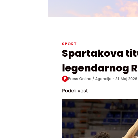
SPORT
Spartakova tit
legendarnog R
Press Online / Agencije -
31. Maj 2026
Podeli vest