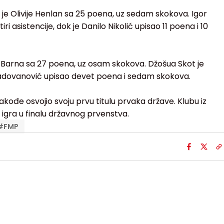
io je Olivije Henlan sa 25 poena, uz sedam skokova. Igor
ri asistencije, dok je Danilo Nikolić upisao 11 poena i 10
io Barna sa 27 poena, uz osam skokova. Džošua Skot je
Radovanović upisao devet poena i sedam skokova.
kođe osvojio svoju prvu titulu prvaka države. Klubu iz
 igra u finalu državnog prvenstva.
#
FMP