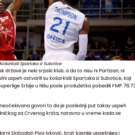
Košarkaši Spartaka iz Subotice
 države je neki srpski klub, a da to nisu ni Partizan, ni
i uspeh ostvarili su košarkaši Spartaka iz Subotice, koji
Superlige Srbije u Nišu posle produžetka pobedili FMP 76:7
a neočekivana govori to da je poslednji put takav uspeh
dničkog sa Crvenog krsta, naravno u vreme kada se
arni Slobodan Piva Ivković, brat kasnije uspešnijeg i