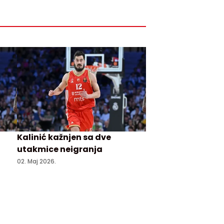
Kalinić kažnjen sa dve
utakmice neigranja
02. Maj 2026.