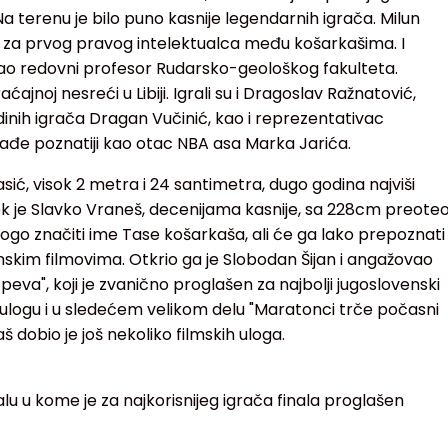
a terenu je bilo puno kasnije legendarnih igrača. Milun
n za prvog pravog intelektualca među košarkašima. I
ao redovni profesor Rudarsko-geološkog fakulteta.
ćajnoj nesreći u Libiji. Igrali su i Dragoslav Ražnatović,
dinih igrača Dragan Vučinić, kao i reprezentativac
lađe poznatiji kao otac NBA asa Marka Jarića.
asić, visok 2 metra i 24 santimetra, dugo godina najviši
 Tek je Slavko Vraneš, decenijama kasnije, sa 228cm preote
nogo značiti ime Tase košarkaša, ali će ga lako prepoznati
enskim filmovima. Otkrio ga je Slobodan Šijan i angažovao
peva", koji je zvanično proglašen za najbolji jugoslovenski
 je ulogu i u sledećem velikom delu "Maratonci trče počasni
 dobio je još nekoliko filmskih uloga.
lu u kome je za najkorisnijeg igrača finala proglašen