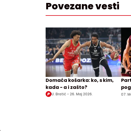
Povezane vesti
Domaća košarka: ko, s kim,
Par
kada - a i zašto?
pog
U. Bratić -
26. Maj 2026.
07. M