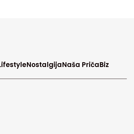
Lifestyle
Nostalgija
Naša Priča
Biz