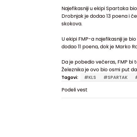
Najefikasniji u ekipi Spartaka b
Drobnjak je dodao 13 poena i četi
skokova.
U ekipi FMP-a najefikasniji je b
dodao 11 poena, dok je Marko 
Da je pobedio večeras, FMP bi ta
Železnika je ovo bio osmi put da
Tagovi:
#
KLS
#
SPARTAK
Podeli vest