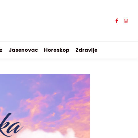
z
Jasenovac
Horoskop
Zdravlje