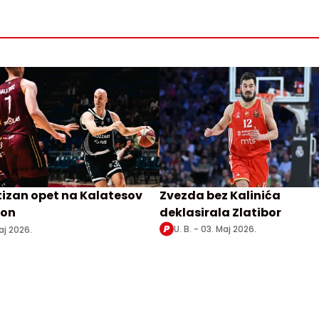
tizan opet na Kalatesov
Zvezda bez Kalinića
on
deklasirala Zlatibor
U. B. -
03. Maj 2026.
aj 2026.