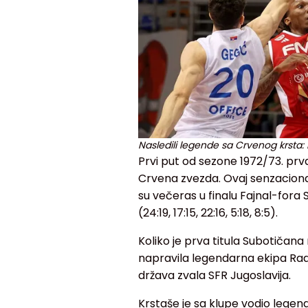
Nasledili legende sa Crvenog krsta: 
Prvi put od sezone 1972/73. prvak
Crvena zvezda. Ovaj senzacionaln
su večeras u finalu Fajnal-fora 
(24:19, 17:15, 22:16, 5:18, 8:5).
Koliko je prva titula Subotičan
napravila legendarna ekipa Ra
država zvala SFR Jugoslavija.
Krstaše je sa klupe vodio legend