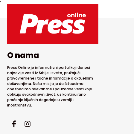
;
O nama
Press Online je informativni portal koji donosi
najnovije vesti iz Srbije i sveta, pružajući
pravovremene i tačne informacije o aktuelnim
dešavanjima. Naša misija je da čitaocima
obezbedimo relevantne i pouzdane vesti koje
oblikuju svakodnevni život, uz kontinuirano
praćenje ključnih događaja u zemlji i
inostranstvu.