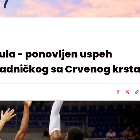
ula - ponovljen uspeh
adničkog sa Crvenog krst
.