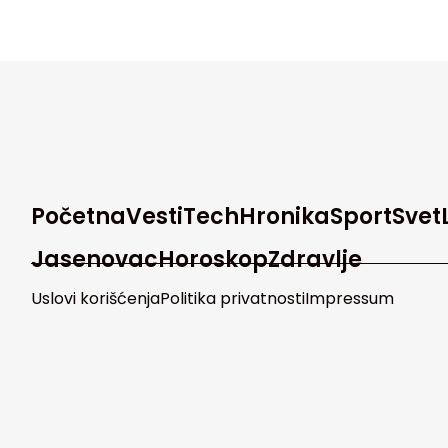
Početna
Vesti
Tech
Hronika
Sport
Svet
Jasenovac
Horoskop
Zdravlje
Uslovi korišćenja
Politika privatnosti
Impressum