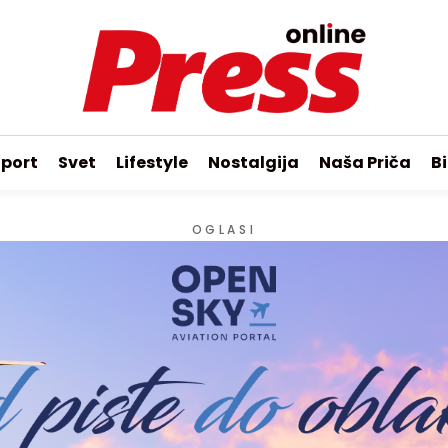
port
Svet
Lifestyle
Nostalgija
Naša Priča
Bi
OGLASI