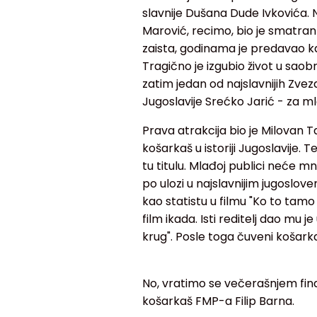
slavnije Dušana Dude Ivkovića. N
Marović, recimo, bio je smatra
zaista, godinama je predavao k
Tragično je izgubio život u saobra
zatim jedan od najslavnijih Zvez
Jugoslavije Srećko Jarić - za m
Prava atrakcija bio je Milovan T
košarkaš u istoriji Jugoslavije.
tu titulu. Mlađoj publici neće m
po ulozi u najslavnijim jugoslov
kao statistu u filmu "Ko to tamo 
film ikada. Isti reditelj dao mu
krug". Posle toga čuveni košarkaš
No, vratimo se večerašnjem fina
košarkaš FMP-a Filip Barna.