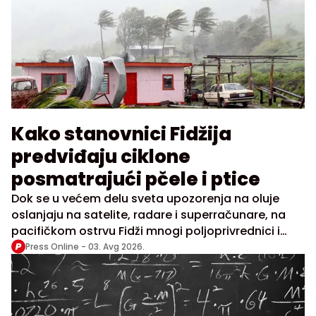
Kako stanovnici Fidžija
predviđaju ciklone
posmatrajući pčele i ptice
Dok se u većem delu sveta upozorenja na oluje
oslanjaju na satelite, radare i superračunare, na
pacifičkom ostrvu Fidži mnogi poljoprivrednici i
danas pažljivo posmatraju prirodu
Press Online -
03. Avg 2026.