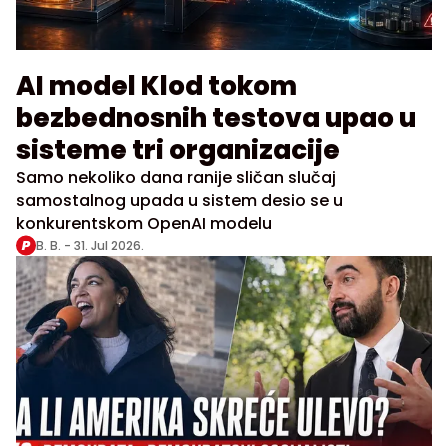
AI model Klod tokom
bezbednosnih testova upao u
sisteme tri organizacije
Samo nekoliko dana ranije sličan slučaj
samostalnog upada u sistem desio se u
konkurentskom OpenAI modelu
B. B. -
31. Jul 2026.