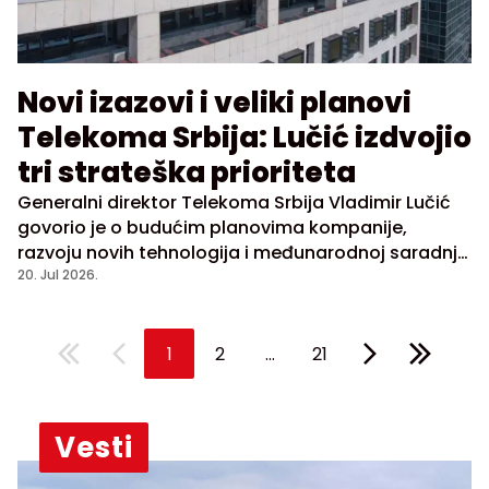
Novi izazovi i veliki planovi
Telekoma Srbija: Lučić izdvojio
tri strateška prioriteta
Generalni direktor Telekoma Srbija Vladimir Lučić
govorio je o budućim planovima kompanije,
razvoju novih tehnologija i međunarodnoj saradnji,
nakon ulaska Telekoma u najveću svetsku koaliciju
20. Jul 2026.
za borbu protiv digitalne piraterije.
...
1
2
21
Vesti