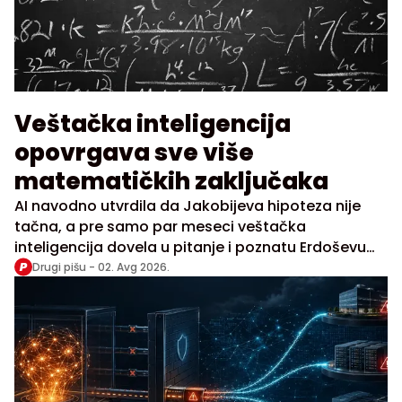
Veštačka inteligencija
opovrgava sve više
matematičkih zaključaka
AI navodno utvrdila da Jakobijeva hipoteza nije
tačna, a pre samo par meseci veštačka
inteligencija dovela u pitanje i poznatu Erdoševu
hipotezu, obe stare bezmalo 100 godina
Drugi pišu -
02. Avg 2026.