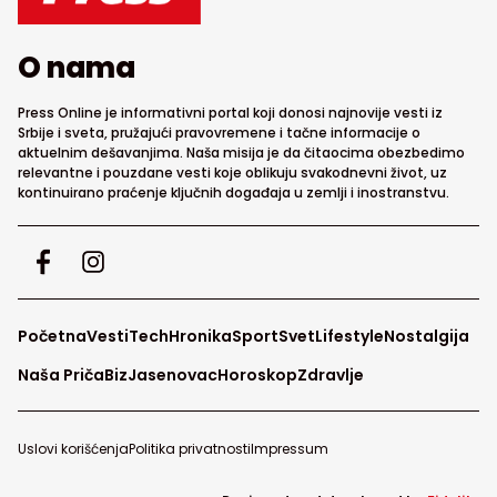
O nama
Press Online je informativni portal koji donosi najnovije vesti iz
Srbije i sveta, pružajući pravovremene i tačne informacije o
aktuelnim dešavanjima. Naša misija je da čitaocima obezbedimo
relevantne i pouzdane vesti koje oblikuju svakodnevni život, uz
kontinuirano praćenje ključnih događaja u zemlji i inostranstvu.
Početna
Vesti
Tech
Hronika
Sport
Svet
Lifestyle
Nostalgija
Naša Priča
Biz
Jasenovac
Horoskop
Zdravlje
Uslovi korišćenja
Politika privatnosti
Impressum