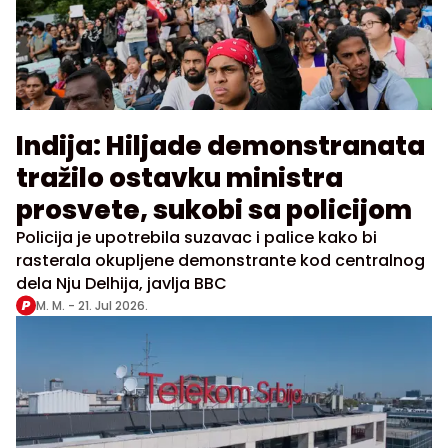
Indija: Hiljade demonstranata
tražilo ostavku ministra
prosvete, sukobi sa policijom
Policija je upotrebila suzavac i palice kako bi
rasterala okupljene demonstrante kod centralnog
dela Nju Delhija, javlja BBC
M. M. -
21. Jul 2026.