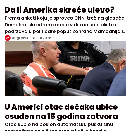
Da li Amerika skreće ulevo?
Prema anketi koju je sproveo CNN, trećina glasača
Demokratske stranke sebe vidi kao socijaliste i
podržavaju političare poput Zohrana Mamdanija i
Aleksandre Okasio Kortez
Drugi pišu -
31. Jul 2026.
U Americi otac dečaka ubice
osuđen na 15 godina zatvora
Otac kupio na poklon automatsku pušku sinu