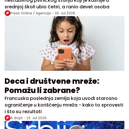
nestabilnog psihičkog stanja koji je kasnije u
srednjoj školi ubio četiri, a ranio devet osoba
Press Online / Agencije -
30. Jul 2026.
Deca i društvene mreže:
Pomažu li zabrane?
Francuska poslednja zemlja koja uvodi starosno
ograničenje u korišćenju mreža - kako to sprovesti
i šta su rezultati
A. Bojić -
22. Jul 2026.