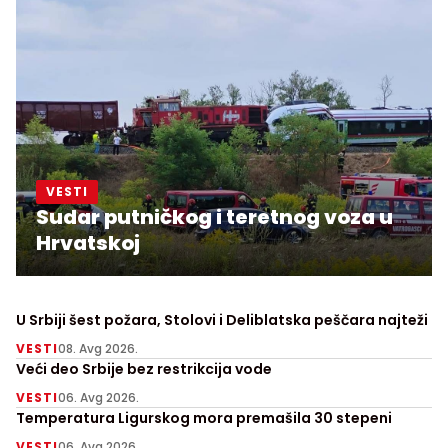
VESTI
Sudar putničkog i teretnog voza u
Hrvatskoj
U Srbiji šest požara, Stolovi i Deliblatska peščara najteži
VESTI
08. Avg 2026.
Veći deo Srbije bez restrikcija vode
VESTI
06. Avg 2026.
Temperatura Ligurskog mora premašila 30 stepeni
VESTI
06. Avg 2026.