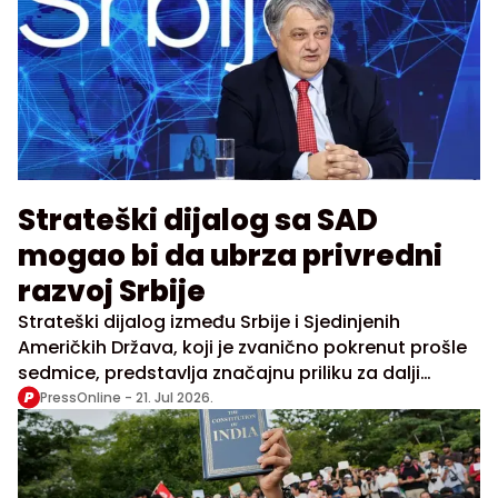
Strateški dijalog sa SAD
mogao bi da ubrza privredni
razvoj Srbije
Strateški dijalog između Srbije i Sjedinjenih
Američkih Država, koji je zvanično pokrenut prošle
sedmice, predstavlja značajnu priliku za dalji
privredni razvoj zemlje i jačanje ekonomskih veza,
PressOnline -
21. Jul 2026.
ocenio je generalni direktor Telekoma Srbija
Vladimir Lučić nakon radne posete Vašingtonu.