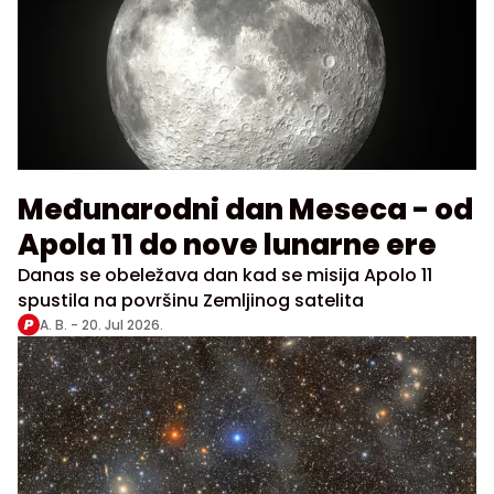
Međunarodni dan Meseca - od
Apola 11 do nove lunarne ere
Danas se obeležava dan kad se misija Apolo 11
spustila na površinu Zemljinog satelita
A. B. -
20. Jul 2026.