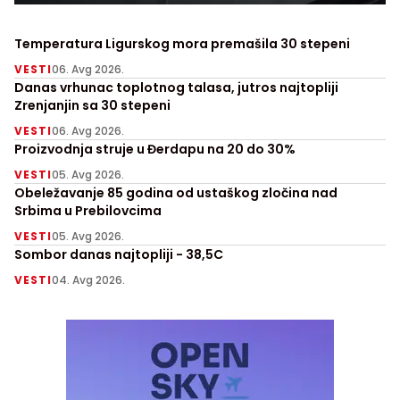
Temperatura Ligurskog mora premašila 30 stepeni
VESTI
06. Avg 2026.
Danas vrhunac toplotnog talasa, jutros najtopliji
Zrenjanjin sa 30 stepeni
VESTI
06. Avg 2026.
Proizvodnja struje u Đerdapu na 20 do 30%
VESTI
05. Avg 2026.
Obeležavanje 85 godina od ustaškog zločina nad
Srbima u Prebilovcima
VESTI
05. Avg 2026.
Sombor danas najtopliji - 38,5C
VESTI
04. Avg 2026.