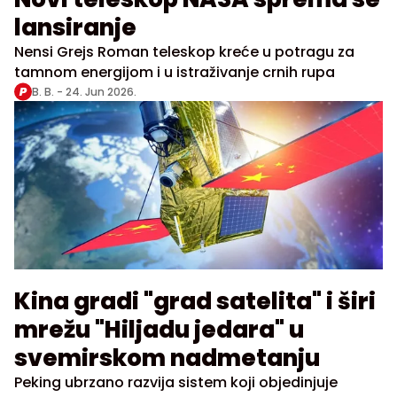
lansiranje
Nensi Grejs Roman teleskop kreće u potragu za
tamnom energijom i u istraživanje crnih rupa
B. B. -
24. Jun 2026.
Kina gradi "grad satelita" i širi
mrežu "Hiljadu jedara" u
svemirskom nadmetanju
Peking ubrzano razvija sistem koji objedinjuje