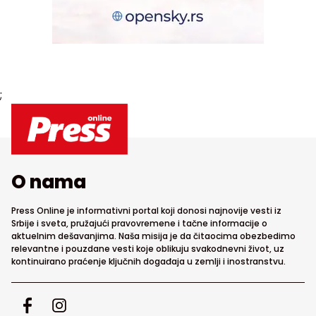
;
O nama
Press Online je informativni portal koji donosi najnovije vesti iz
Srbije i sveta, pružajući pravovremene i tačne informacije o
aktuelnim dešavanjima. Naša misija je da čitaocima obezbedimo
relevantne i pouzdane vesti koje oblikuju svakodnevni život, uz
kontinuirano praćenje ključnih događaja u zemlji i inostranstvu.