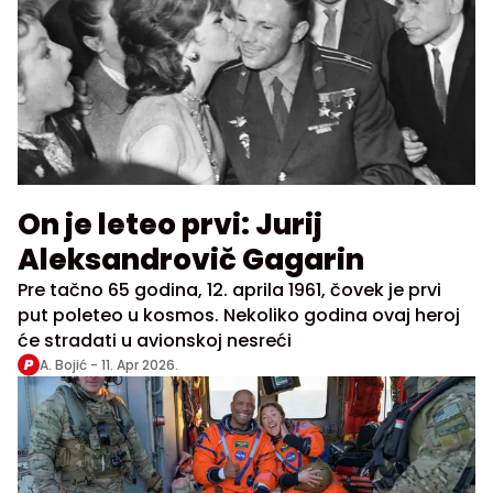
On je leteo prvi: Jurij
Aleksandrovič Gagarin
Pre tačno 65 godina, 12. aprila 1961, čovek je prvi
put poleteo u kosmos. Nekoliko godina ovaj heroj
će stradati u avionskoj nesreći
A. Bojić -
11. Apr 2026.