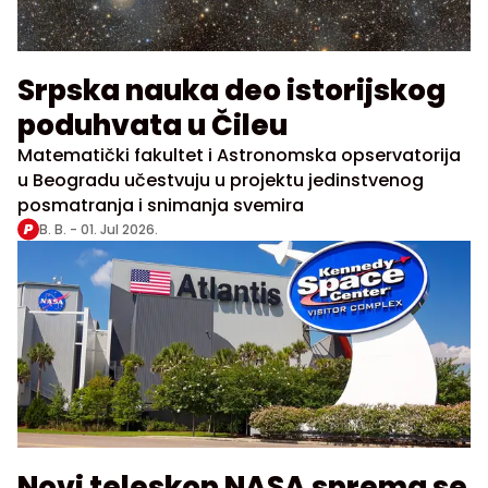
Srpska nauka deo istorijskog
poduhvata u Čileu
Matematički fakultet i Astronomska opservatorija
u Beogradu učestvuju u projektu jedinstvenog
posmatranja i snimanja svemira
B. B. -
01. Jul 2026.
Novi teleskop NASA sprema se