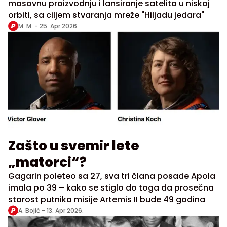
masovnu proizvodnju i lansiranje satelita u niskoj
orbiti, sa ciljem stvaranja mreže "Hiljadu jedara"
M. M. -
25. Apr 2026.
Zašto u svemir lete
„matorci“?
Gagarin poleteo sa 27, sva tri člana posade Apola
imala po 39 – kako se stiglo do toga da prosečna
starost putnika misije Artemis II bude 49 godina
A. Bojić -
13. Apr 2026.