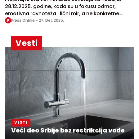
drugi da preseče
28.12.2025. godine, kada su u fokusu odmor,
emotivna ravnoteža i lični mir, a ne konkretne
akcije
Press Online -
27. Dec 2025.
Vesti
VESTI
Veći deo Srbije bez restrikcija vode