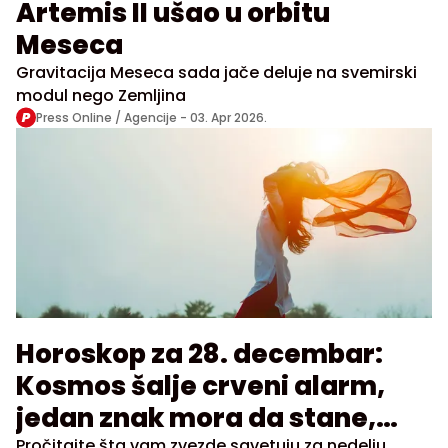
Artemis II ušao u orbitu
Meseca
Gravitacija Meseca sada jače deluje na svemirski
modul nego Zemljina
Press Online / Agencije -
03. Apr 2026.
Horoskop za 28. decembar:
Kosmos šalje crveni alarm,
jedan znak mora da stane,
Pročitajte šta vam zvezde savetuju za nedelju,