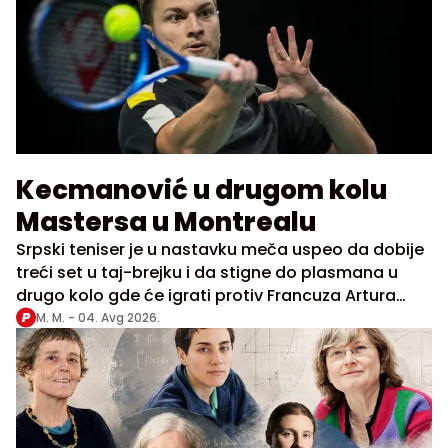
Kecmanović u drugom kolu
Mastersa u Montrealu
Srpski teniser je u nastavku meča uspeo da dobije
treći set u taj-brejku i da stigne do plasmana u
drugo kolo gde će igrati protiv Francuza Artura
Rinderkneša, koji je bio slobodan u prvom kolu
M. M. -
04. Avg 2026.