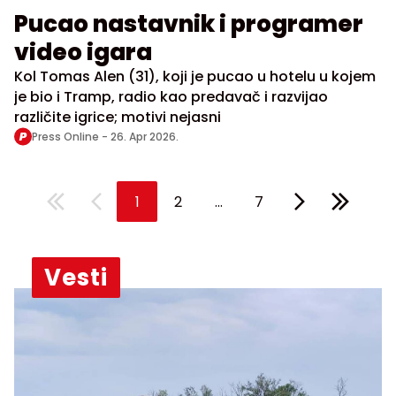
Pucao nastavnik i programer
video igara
Kol Tomas Alen (31), koji je pucao u hotelu u kojem
je bio i Tramp, radio kao predavač i razvijao
različite igrice; motivi nejasni
Press Online -
26. Apr 2026.
...
1
2
7
Vesti