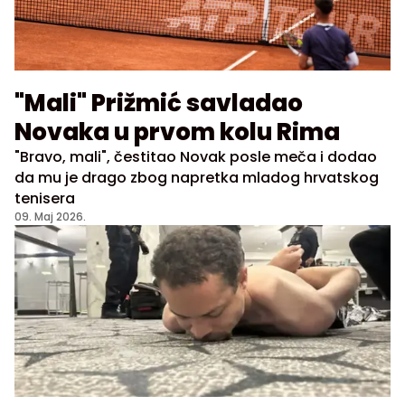
"Mali" Prižmić savladao
Novaka u prvom kolu Rima
"Bravo, mali", čestitao Novak posle meča i dodao
da mu je drago zbog napretka mladog hrvatskog
tenisera
09. Maj 2026.