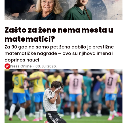
Zašto za žene nema mesta u
matematici?
Za 90 godina samo pet žena dobilo je prestižne
matematičke nagrade – ovo su njihova imena i
doprinos nauci
Press Online -
09. Jul 2026.