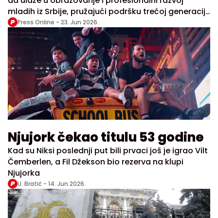
da ulaže u obrazovanje i profesionalni razvoj
mladih iz Srbije, pružajući podršku trećoj generaciji
stipendista Koledža Evrope. Zahvaljujući programu
Press Online -
23. Jun 2026.
stipendiranja, troje izabranih kandidata – Adrijana
Nikitović, Aleksandar Mihajlović i Dragan Purković –
nastaviće svoje postdiplomsko obrazovanje na
jednom od najuglednijih evropskih akademskih
instituta.
Njujork čekao titulu 53 godine
Kad su Niksi poslednji put bili prvaci još je igrao Vilt
Čemberlen, a Fil Džekson bio rezerva na klupi
Njujorka
U. Bratić -
14. Jun 2026.