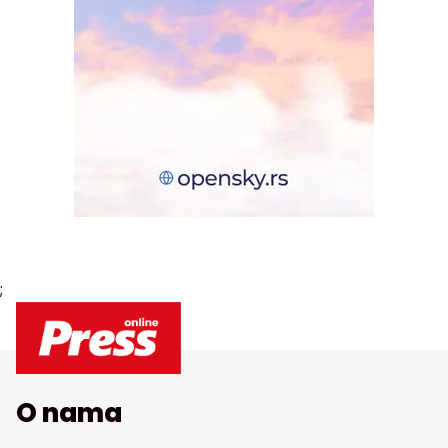
;
O nama