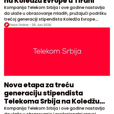
na Koledžu Evrope u Tirani
Kompanija Telekom Srbija i ove godine nastavlja
da ulaže u obrazovanje mladih, pružajući podršku
trećoj generaciji stipendista Koledža Evrope.
Program omogućava studentima iz Srbije da
Press Online -
29. Jun 2026.
postdiplomske studije nastave na jednoj od
najuglednijih evropskih obrazovnih institucija, uz
pristup vrhunskom akademskom okruženju,
međunarodnoj zajednici studenata i znanjima
značajnim za razumevanje evropskih integracija i
savremenih međunarodnih procesa.
Nova etapa za treću
generaciju stipendista
Telekoma Srbija na Koledžu
Evrope
Kompanija Telekom Srbija i ove godine nastavlja