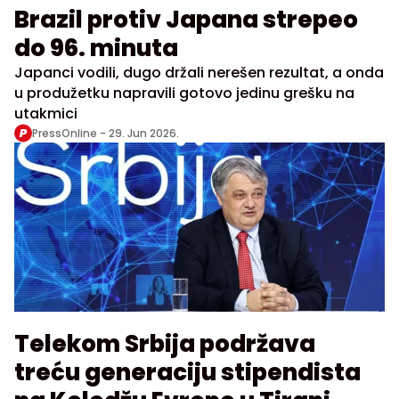
Brazil protiv Japana strepeo
do 96. minuta
Japanci vodili, dugo držali nerešen rezultat, a onda
u produžetku napravili gotovo jedinu grešku na
utakmici
PressOnline -
29. Jun 2026.
Telekom Srbija podržava
treću generaciju stipendista