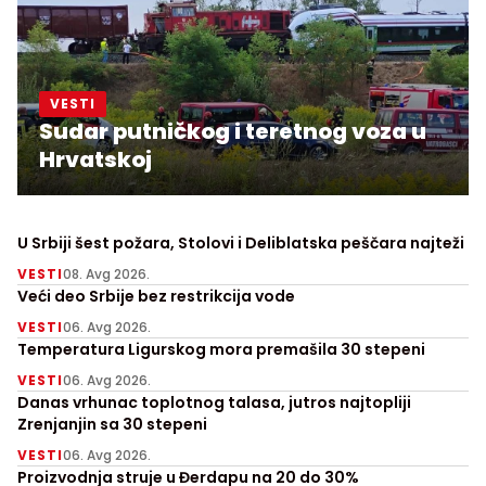
VESTI
Sudar putničkog i teretnog voza u
Hrvatskoj
U Srbiji šest požara, Stolovi i Deliblatska peščara najteži
VESTI
08. Avg 2026.
Veći deo Srbije bez restrikcija vode
VESTI
06. Avg 2026.
Temperatura Ligurskog mora premašila 30 stepeni
VESTI
06. Avg 2026.
Danas vrhunac toplotnog talasa, jutros najtopliji
Zrenjanjin sa 30 stepeni
VESTI
06. Avg 2026.
Proizvodnja struje u Đerdapu na 20 do 30%